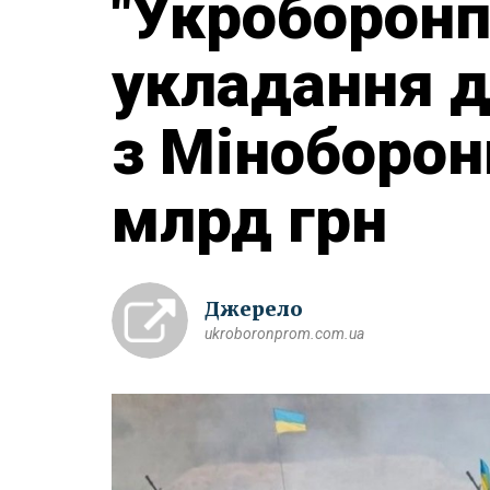
"Укроборонп
укладання 
з Міноборон
млрд грн
Джерело
ukroboronprom.com.ua