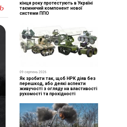
кінця року протестують в Україні
ь
таємничий компонент нової
системи ППО
09 серпень 2026
Як зробити так, щоб НРК діяв без
перешкод, або деякі аспекти
живучості з огляду на властивості
рухомості та прохідності