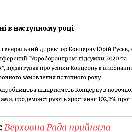
ні в наступному році
 генеральний директор Концерну Юрій Гусєв, 
ференції "Укроборонпром: підсумки 2020 та
к”, відзвітував про успіхи Концерну в виконанні
онного замовлення поточного року.
и виробництва підприємств Концерну в поточн
мками, продемонструють зростання 102,2% про
:
Верховна Рада прийняла