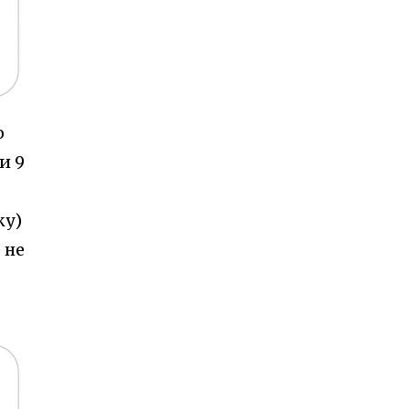
о
и 9
ку)
 не