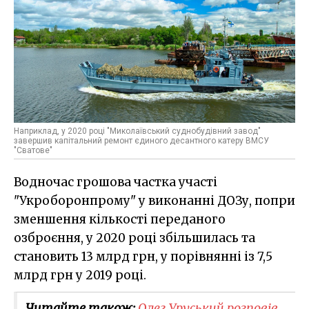
Наприклад, у 2020 році "Миколаївський суднобудівний завод"
завершив капітальний ремонт єдиного десантного катеру ВМСУ
"Сватове"
Водночас грошова частка участі
"Укроборонпрому" у виконанні ДОЗу, попри
зменшення кількості переданого
озброєння, у 2020 році збільшилась та
становить 13 млрд грн, у порівнянні із 7,5
млрд грн у 2019 році.
Читайте також:
Олег Уруський розповів,