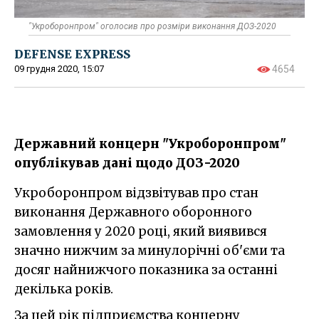
"Укроборонпром" оголосив про розміри виконання ДОЗ-2020
DEFENSE EXPRESS
09 грудня 2020, 15:07
4654
Державний концерн "Укроборонпром"
опублікував дані щодо ДОЗ-2020
Укроборонпром відзвітував про стан
виконання Державного оборонного
замовлення у 2020 році, який виявився
значно нижчим за минулорічні об'єми та
досяг найнижчого показника за останні
декілька років.
За цей рік підприємства концерну