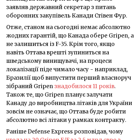
заявляв державний секретар з питань
оборонних закупівель Канади Стівен Фур.
Отже, станом на сьогодні немає абсолютно
жодних гарантій, що Канада обере Gripen, а
не залишиться із F-35. Крім того, якщо
навіть Оттава врешті зупиниться на
шведському винищувачі, на процеси
локалізації піде чимало часу - наприклад,
Бразилії щоб випустити перший власноруч
зібраний Gripen
знадобилося 11 років
.
Також те, що Gripen планує залучати
Канаду до виробництва літаків для України
зовсім не означає, що Оттава буде робити
абсолютно всі літаки у рамках контракту.
Раніше Defense Express розповідав, чому
угода на 20 Gripen E/F за 2,5 млрд євро з