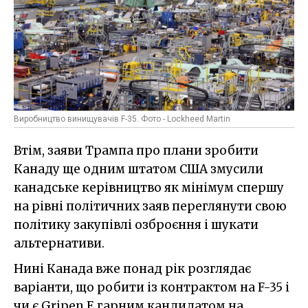
Виробництво винищувачів F-35. Фото - Lockheed Martin
Втім, заяви Трампа про плани зробити
Канаду ще одним штатом США змусили
канадське керівництво як мінімум спершу
на рівні політичних заяв переглянути свою
політику закупівлі озброєння і шукати
альтернативи.
Нині Канада вже понад рік розглядає
варіанти, що робити із контрактом на F-35 і
чи є Gripen E гарним кандидатом на