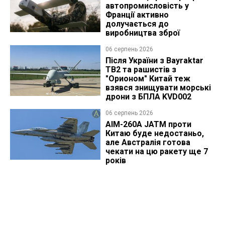
автопромисловість у
Франції активно
долучається до
виробництва зброї
06 серпень 2026
Після України з Bayraktar
TB2 та рашистів з
"Орионом" Китай теж
взявся знищувати морські
дрони з БПЛА KVD002
06 серпень 2026
AIM-260A JATM проти
Китаю буде недостаньо,
але Австралія готова
чекати на цю ракету ще 7
років