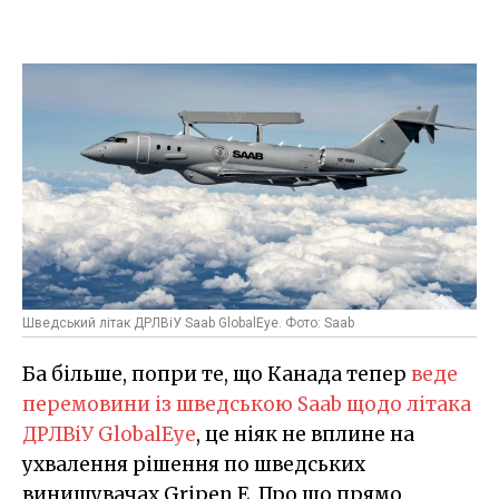
Шведський літак ДРЛВіУ Saab GlobalEye. Фото: Saab
Ба більше, попри те, що Канада тепер
веде
перемовини із шведською Saab щодо літака
ДРЛВіУ GlobalEye
, це ніяк не вплине на
ухвалення рішення по шведських
винищувачах Gripen E. Про що прямо