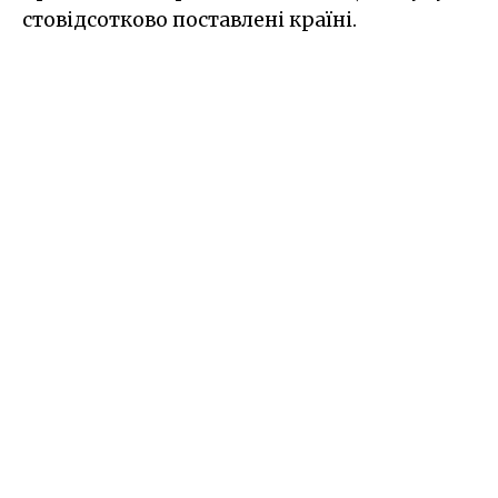
стовідсотково поставлені країні.