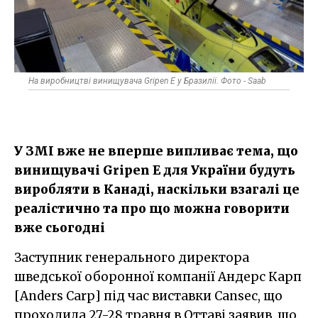
На виробництві винищувача Gripen E у Бразилії. Фото - Saab
У ЗМІ вже не вперше випливає тема, що
винищувачі Gripen E для України будуть
виробляти в Канаді, наскільки взагалі це
реалістично та про що можна говорити
вже сьогодні
Заступник генерального директора
шведської оборонної компанії Андерс Карп
[Anders Carp] під час виставки Cansec, що
проходила 27-28 травня в Оттаві заявив, що