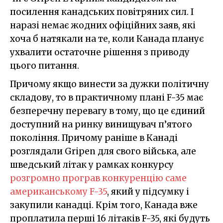
посилення канадських повітряних сил. І
наразі немає жодних офіційних заяв, які
хоча б натякали на те, коли Канада планує
ухвалити остаточне рішення з приводу
цього питання.
Причому якщо винести за дужки політичну
складову, то в практичному плані F-35 має
безперечну перевагу в тому, що це єдиний
доступний на ринку винищувач п’ятого
покоління. Причому раніше в Канаді
розглядали Gripen для свого війська, але
шведський літак у рамках конкурсу
розгромно програв конкуренцію саме
американському F-35
, який у підсумку і
закупили канадці. Крім того, Канада вже
проплатила перші 16 літаків F-35, які будуть