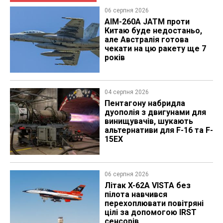
06 серпня 2026
AIM-260A JATM проти
Китаю буде недостаньо,
але Австралія готова
чекати на цю ракету ще 7
років
04 серпня 2026
Пентагону набридла
дуополія з двигунами для
винищувачів, шукають
альтернативи для F-16 та F-
15EX
06 серпня 2026
Літак X-62A VISTA без
пілота навчився
перехоплювати повітряні
цілі за допомогою IRST
сенсорів