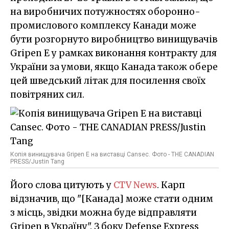
на виробничих потужностях оборонно-
промислового комплексу Канади може
бути розгорнуто виробництво винищувачів
Gripen E у рамках виконання контракту для
України за умови, якщо Канада також обере
цей шведський літак для посилення своїх
повітряних сил.
Копія винищувача Gripen E на виставці Cansec. Фото - THE CANADIAN
PRESS/Justin Tang
Його слова цитують у
CTV News
. Карп
відзначив, що "[Канада] може стати одним
з місць, звідки можна буде відправляти
Gripen в Україну". З боку Defense Express