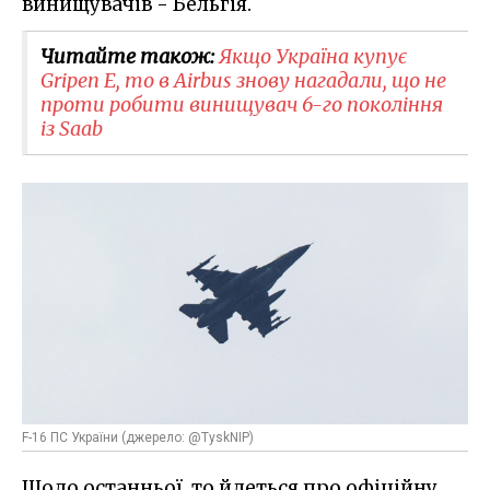
винищувачів - Бельгія.
Читайте також:
Якщо Україна купує
Gripen E, то в Airbus знову нагадали, що не
проти робити винищувач 6-го покоління
із Saab
F-16 ПС України (джерело: @TyskNIP)
Щодо останньої, то йдеться про офіційну