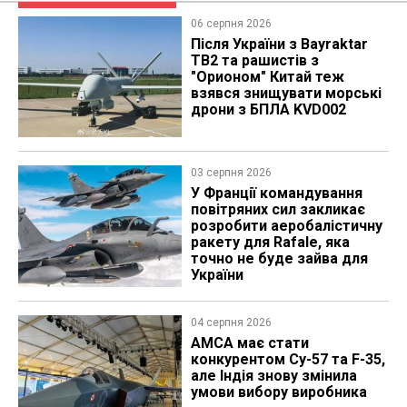
06 серпня 2026
Після України з Bayraktar
TB2 та рашистів з
"Орионом" Китай теж
взявся знищувати морські
дрони з БПЛА KVD002
03 серпня 2026
У Франції командування
повітряних сил закликає
розробити аеробалістичну
ракету для Rafale, яка
точно не буде зайва для
України
04 серпня 2026
AMCA має стати
конкурентом Су-57 та F-35,
але Індія знову змінила
умови вибору виробника