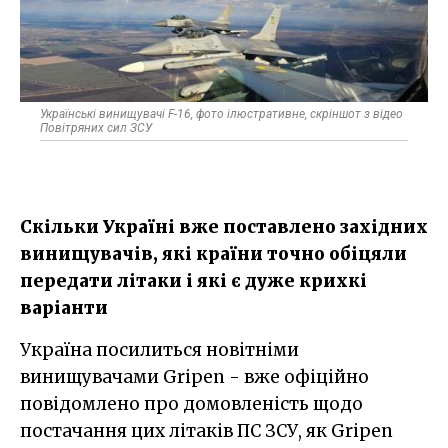
Українські винищувачі F-16, фото ілюстративне, скріншот з відео
Повітряних сил ЗСУ
Скільки Україні вже поставлено західних
винищувачів, які країни точно обіцяли
передати літаки і які є дуже крихкі
варіанти
Україна посилиться новітніми
винищувачами Gripen - вже офіційно
повідомлено про домовленість щодо
постачання цих літаків ПС ЗСУ, як Gripen