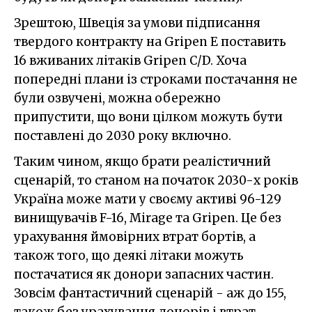
Зрештою, Швеція за умови підписання
твердого контракту на Gripen E поставить
16 вживаних літаків Gripen С/D. Хоча
попередні плани із строками постачання не
були озвучені, можна обережно
припустити, що вони цілком можуть бути
поставлені до 2030 року включно.
Таким чином, якщо брати реалістичний
сценарій, то станом на початок 2030-х років
Україна може мати у своєму активі 96-129
винищувачів F-16, Mirage та Gripen. Це без
урахування ймовірних втрат бортів, а
також того, що деякі літаки можуть
постачатися як донори запасних частин.
Зовсім фантастичний сценарій - аж до 155,
також без урахування донорів і втрат.