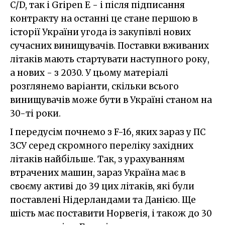
С/D, так і Gripen E - і після підписання
контракту на останні це стане першою в
історії України угода із закупівлі нових
сучасних винищувачів. Поставки вживаних
літаків мають стартувати наступного року,
а нових - з 2030. У цьому матеріалі
розглянемо варіанти, скільки всього
винищувачів може бути в Україні станом на
30-ті роки.
І передусім почнемо з F-16, яких зараз у ПС
ЗСУ серед скромного переліку західних
літаків найбільше. Так, з урахуванням
втрачених машин, зараз Україна має в
своєму активі до 39 цих літаків, які були
поставлені Нідерландами та Данією. Ще
шість має поставити Норвегія, і також до 30