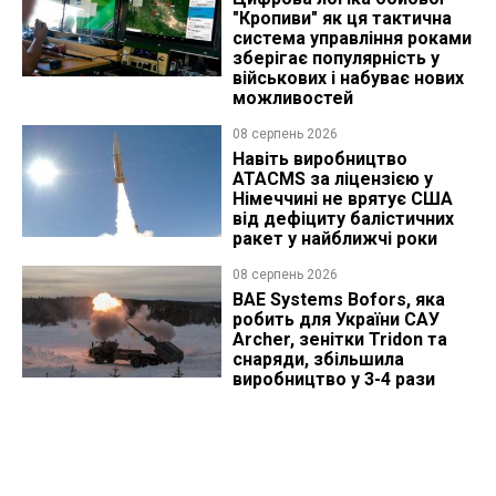
"Кропиви" як ця тактична
система управління роками
зберігає популярність у
військових і набуває нових
можливостей
08 серпень 2026
Навіть виробництво
ATACMS за ліцензією у
Німеччині не врятує США
від дефіциту балістичних
ракет у найближчі роки
08 серпень 2026
BAE Systems Bofors, яка
робить для України САУ
Archer, зенітки Tridon та
снаряди, збільшила
виробництво у 3-4 рази