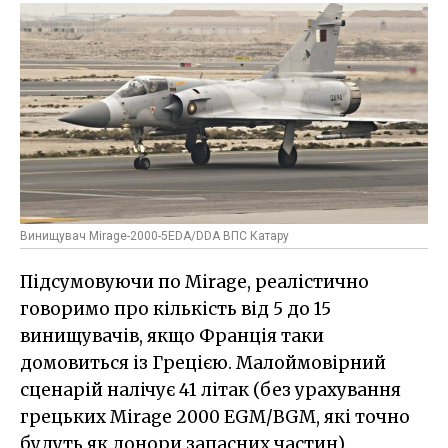
Винищувач Mirage-2000-5EDA/DDA ВПС Катару
Підсумовуючи по Mirage, реалістично
говоримо про кількість від 5 до 15
винищувачів, якщо Франція таки
домовиться із Грецією. Малоймовірний
сценарій налічує 41 літак (без урахування
грецьких Mirage 2000 EGM/BGM, які точно
будуть як донори запасних частин).