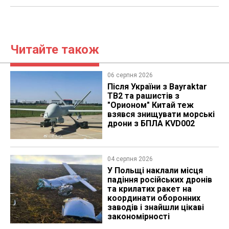
Читайте також
06 серпня 2026
Після України з Bayraktar
TB2 та рашистів з
"Орионом" Китай теж
взявся знищувати морські
дрони з БПЛА KVD002
04 серпня 2026
У Польщі наклали місця
падіння російських дронів
та крилатих ракет на
координати оборонних
заводів і знайшли цікаві
закономірності