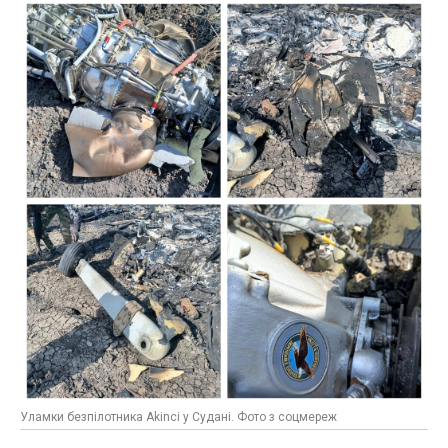
Уламки безпілотника Akinci у Судані. Фото з соцмереж