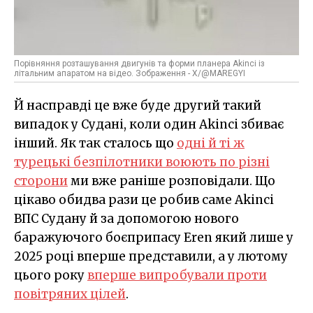
Порівняння розташування двигунів та форми планера Akinci із
літальним апаратом на відео. Зображення - X/@MAREGYI
Й насправді це вже буде другий такий
випадок у Судані, коли один Akinci збиває
інший. Як так сталось що
одні й ті ж
турецькі безпілотники воюють по різні
сторони
ми вже раніше розповідали. Що
цікаво обидва рази це робив саме Akinci
ВПС Судану й за допомогою нового
баражуючого боєприпасу Eren який лише у
2025 році вперше представили, а у лютому
цього року
вперше випробували проти
повітряних цілей
.