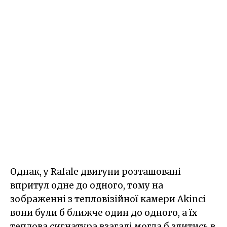
Однак, у Rafale двигуни розташовані
впритул одне до одного, тому на
зображенні з тепловізійної камери Akinci
вони були б ближче один до одного, а їх
теплова сигнатура взагалі могла б злитись в