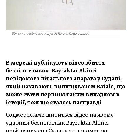
Збитий начебто винищувач Rafale. Кадр з відео
В мережі публікують відео збиття
безпілотником Bayraktar Akinci
невідомого літального апарата у Судані,
який називають винищувачем Rafale, що
може стати першим таким випадком в
історії, тож що сталось насправді
Соцмережами шириться відео на якому
ударний безпілотник Bayraktar Akinci
повітряних сил Судану за допомогою