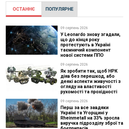
ОСТАННЄ
ПОПУЛЯРНЕ
09 серпень 2026
У Leonardo знову згадали,
що до кінця року
протестують в Україні
таємничий компонент
нової системи ППО
09 серпень 2026
Як зробити так, щоб НРК
діяв без перешкод, або
деякі аспекти живучості з
огляду на властивості
рухомості та прохідності
09 серпень 2026
Перш за все завдяки
Україні та Угорщині у
Rheinmetall на 33% зросла
виручка підрозділу зброї та
боєприпасів