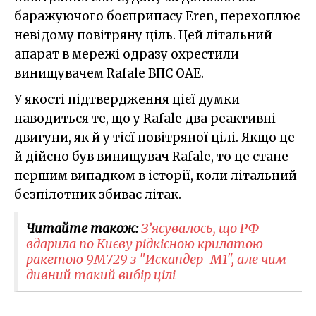
баражуючого боєприпасу Eren, перехоплює
невідому повітряну ціль. Цей літальний
апарат в мережі одразу охрестили
винищувачем Rafale ВПС ОАЕ.
У якості підтвердження цієї думки
наводиться те, що у Rafale два реактивні
двигуни, як й у тієї повітряної цілі. Якщо це
й дійсно був винищувач Rafale, то це стане
першим випадком в історії, коли літальний
безпілотник збиває літак.
Читайте також:
З’ясувалось, що РФ
вдарила по Києву рідкісною крилатою
ракетою 9М729 з "Искандер-М1", але чим
дивний такий вибір цілі