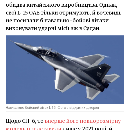
обидва китайського виробництва. Однак,
свої L-15 ОАЕ тільки отримують, й вочевидь
не посилали б навально-бойові літаки
виконувати ударні місії аж в Судан.
Навчально бойовий літак L-15. Фото з відкритих джерел
Щодо CH-6, то
вперше його повнорозмірну
модель представили
лише у 2021 році, й