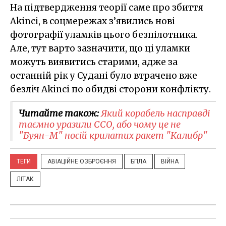
На підтвердження теорії саме про збиття
Akinci, в соцмережах з’явились нові
фотографії уламків цього безпілотника.
Але, тут варто зазначити, що ці уламки
можуть виявитись старими, адже за
останній рік у Судані було втрачено вже
безліч Akinci по обидві сторони конфлікту.
Читайте також:
Який корабель насправді
таємно уразили ССО, або чому це не
"Буян-М" носій крилатих ракет "Калибр"
ТЕГИ
АВІАЦІЙНЕ ОЗБРОЄННЯ
БПЛА
ВІЙНА
ЛІТАК