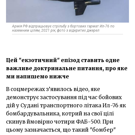
Армія РФ відпрацьовує стрільбу з бортових гармат Ил-76 по
наземним цілям, 2021 рік, фото з відкритих джерел
Цей "екзотичний" епізод ставить одне
важливе доктринальне питання, про яке
ми напишемо нижче
В соцмережах з’явилось відео, яке
демонструє застосування під час бойових
дій у Судані транспортного літака Ил-76 як
бомбардувальника, котрий на свої цілі
скинув ймовірно чотири ФАБ-500. При
цьому зазначається, що такий "бомбер"