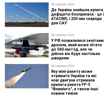
08 серпень 2026
Де Україна знайшла купити
дефіцитні боєприпаси - це і
ATACMS, і 203-мм снаряди
для САУ
08 серпень 2026
У РФ похвалилися зенітним
дроном, який може літати
до 560 км/год, але чи
дійсно він буде настільки
швидким
08 серпень 2026
Яку міні-ракету може
отримати Україна та які
нові двигуни отримала
крилата ракета FP-5
"Фламінго", а також інші
новини тижня