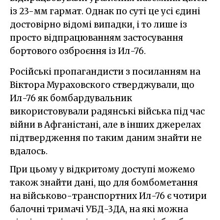
із 23-мм гармат. Однак по суті це усі єдині
достовірно відомі випадки, і то лише із
просто відпрацюванням застосування
бортового озброєння із Ил-76.
Російські пропагандисти з посиланням на
Віктора Мураховского стверджували, що
Ил-76 як бомбардувальник
використовували радянські війська під час
війни в Афганістані, але в інших джерелах
підтвердження по таким даним знайти не
вдалось.
При цьому у відкритому доступі можемо
також знайти дані, що для бомбометання
на військово-транспортних Ил-76 є чотири
балочні тримачі УБД-3ДА, на які можна