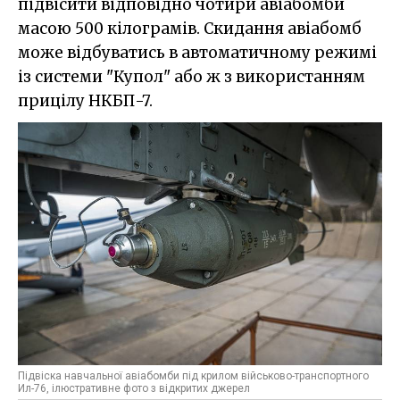
підвісити відповідно чотири авіабомби
масою 500 кілограмів. Скидання авіабомб
може відбуватись в автоматичному режимі
із системи "Купол" або ж з використанням
прицілу НКБП-7.
Підвіска навчальної авіабомби під крилом військово-транспортного
Ил-76, ілюстративне фото з відкритих джерел