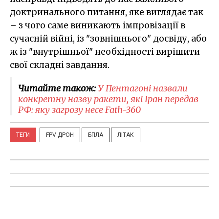
доктринального питання, яке виглядає так
– з чого саме виникають імпровізації в
сучасній війні, із "зовнішнього" досвіду, або
ж із "внутрішньої" необхідності вирішити
свої складні завдання.
Читайте також:
У Пентагоні назвали
конкретну назву ракети, які Іран передав
РФ: яку загрозу несе Fath-360
ТЕГИ
FPV ДРОН
БПЛА
ЛІТАК