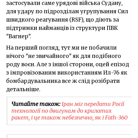
застосували саме урядові війська Судану,
для удару по підрозділам угрупування Сил
швидкого реагування (RSF), що діють за
підтримки найманців із структури ПВК
"Вагнер".
На перший погляд, тут ми не побачили
нічого "не звичайного" як для подібного
роду воєн. Але з іншої сторони, оцей епізод
з імпровізованим використанням Ил-76 як
бомбардувальника все ж слід розібрати
детальніше.
Читайте також:
Іран міг передати Росії
технології по двигунам до крилатих
ракет, і це також небезпечно, як і Fath-360