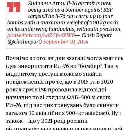
Sudanese Army Il-76 aircraft is now
being used as a bomber against RSF
targets.The Il-76 can carry up to four
bombs with a maximum weight of 500 kg each
on its underwing hardpoints, withouth precision.
pic.twitter.com/AaZCf4eXW0
— Clash Report
(@clashreport)
September 10, 2024
Почнімо з того, звідки взагалі могла взятись
ідея використати Ил-76 як "бомбер". Так, у
відкритому доступі можемо знайти
повідомлення про те, що в 2015 та в 2020
роках армія РФ проводила відповідні
навчання по зі скидом ФАБ-500 зі своїх
Ил-76, під час цих тренувань було скинути
загалом 30 авіаційних 500-кг авіабомб. Ну і
також - що у 2021 році росіяни
відпрацьовували ураження наземних цілей