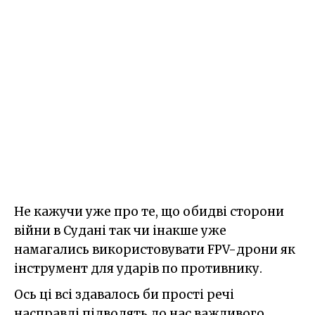
Не кажучи уже про те, що обидві сторони
війни в Судані так чи інакше уже
намагались використовувати FPV-дрони як
інструмент для ударів по противнику.
Ось ці всі здавалось би прості речі
насправді підводять до нас важливого