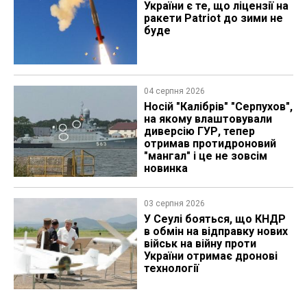
України є те, що ліцензії на
ракети Patriot до зими не
буде
04 серпня 2026
Носій "Калібрів" "Серпухов",
на якому влаштовували
диверсію ГУР, тепер
отримав протидроновий
"мангал" і це не зовсім
новинка
03 серпня 2026
У Сеулі бояться, що КНДР
в обмін на відправку нових
військ на війну проти
України отримає дронові
технології