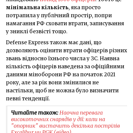
мінімальна кількість
, яка просто
потрапила у публічний простір, попри
намагання РФ сховати втрати, записування
у зниклі безвісті тощо.
Defense Express також має дані, що
дозволяють оцінити втрати офіцерів різних
звань відносно їхнього числа у ЗС. Наявна
кількість офіцерів наведена за офіційними
даними міноборони РФ на початок 2021
року, але за рік вони змінилися не
настільки, щоб не можна було визначити
певні тенденції.
Читайте також:
Наочна перевага
високоточних снарядів у дії: коли на
"опорник" вистачить декілька пострілів
Excalibur чи PGK (відео)