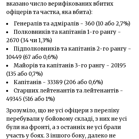
вказано число верифікованих вбитих
офіцерів та частка, яка вбита):
Генералів та адміралів - 360 (10 або 2,7%)
Полковників та капітанів 1-го рангу -
2670 (34 чи 1,3%)
Підполковників та капітанів 2-го рангу -
10449 (67 або 0,6%)
Майорів та капітанів 3-го рангу - 20195
(135 або 0,7%)
Капітанів - 33389 (206 або 0,6%)
Старших лейтенантів та лейтенантів -
49345 (516 або 1%)
Зрозуміло, що не усі офіцери з переліку
перебували у бойовому складі, з них не усі
були на фронті, а з останніх не усі брали
участь у боях. З іншого боку, далеко не