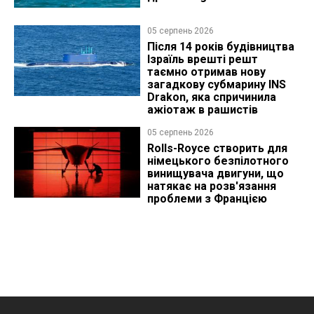
05 серпень 2026
Після 14 років будівництва
Ізраїль врешті решт
таємно отримав нову
загадкову субмарину INS
Drakon, яка спричинила
ажіотаж в рашистів
05 серпень 2026
Rolls-Royce створить для
німецького безпілотного
винищувача двигуни, що
натякає на розв'язання
проблеми з Францією