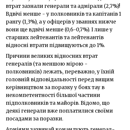
втрат зазнали генерали та адмірали (2,7%)!
Вдвічі менше - у полковників та капітанів 1
рангу (1,3%), а у офіцерів у званнях нижче
вони ще вдвічі менше (0,6-0,7%). І лише у
старших лейтенантів та лейтенантів
відносні втрати підвищуються до 1%.
Причини великих відносних втрат
генералів (та меншою мірою -
полковників) лежать, переважно, у їхній
головній відповідальності перед вищим
керівництвом за поразку у боях тау в
некомпетентності більшої частини
підполковників та майорів. Відомо, що
деякі генерали вже поплатилися своїми
посадами за поразки.
Арміями зазвичай командують генерал-