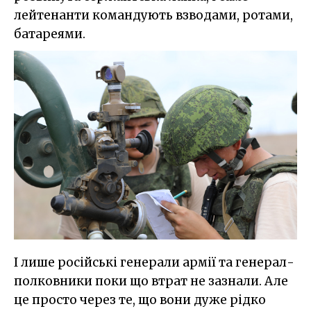
лейтенанти командують взводами, ротами,
батареями.
І лише російські генерали армії та генерал-
полковники поки що втрат не зазнали. Але
це просто через те, що вони дуже рідко