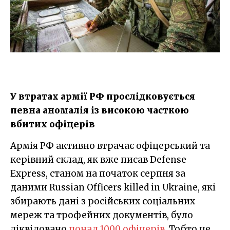
У втратах армії РФ прослідковується
певна аномалія із високою часткою
вбитих офіцерів
Армія РФ активно втрачає офіцерський та
керівний склад, як вже писав Defense
Express, станом на початок серпня за
даними Russian Officers killed in Ukraine, які
збирають дані з російських соціальних
мереж та трофейних документів, було
ліквідовано
понад 1000 офіцерів
. Тобто це