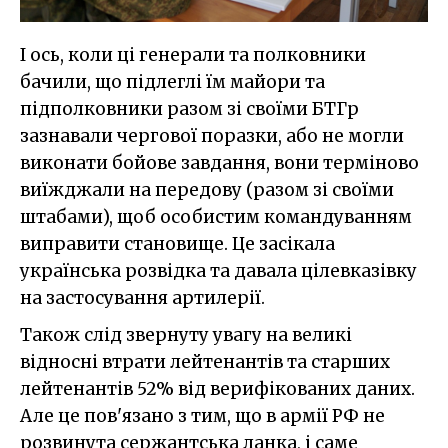
І ось, коли ці генерали та полковники
бачили, що підлеглі їм майори та
підполковники разом зі своїми БТГр
зазнавали чергової поразки, або не могли
виконати бойове завдання, вони терміново
виїжджали на передову (разом зі своїми
штабами), щоб особистим командуванням
виправити становище. Це засікала
українська розвідка та давала цілевказівку
на застосування артилерії.
Також слід звернуту увагу на великі
відносні втрати лейтенантів та старших
лейтенантів 52% від верифікованих даних.
Але це пов'язано з тим, що в армії РФ не
розвинута сержантська ланка, і саме