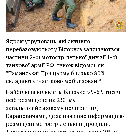
Ядром угруповань, які активно
перебазовуються у Білорусь залишаються
частини 2-ої мотострілецької дивізії 1-ої
танкової армії РФ, також відомої, як
"Таманська". При цьому близько 80%
складають "частково мобілізовані".
Найбільша кількість, близько 5,5-6,5 тисяч
осіб розміщено на 230-му
загальновійськовому полігоні під
Барановичами, де за наявною інформацією
розміщені мотострілецькі підрозділи.
Також використовуються полігони 103-ої