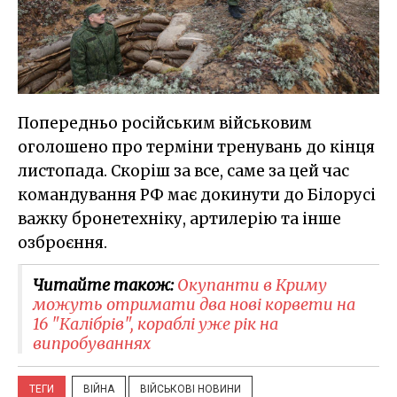
Попередньо російським військовим
оголошено про терміни тренувань до кінця
листопада. Скоріш за все, саме за цей час
командування РФ має докинути до Білорусі
важку бронетехніку, артилерію та інше
озброєння.
Читайте також:
Окупанти в Криму
можуть отримати два нові корвети на
16 "Калібрів", кораблі уже рік на
випробуваннях
ТЕГИ
ВІЙНА
ВІЙСЬКОВІ НОВИНИ