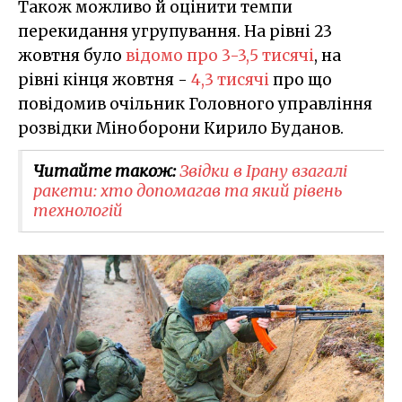
Також можливо й оцінити темпи
перекидання угрупування. На рівні 23
жовтня було
відомо про 3-3,5 тисячі
, на
рівні кінця жовтня -
4,3 тисячі
про що
повідомив очільник Головного управління
розвідки Міноборони Кирило Буданов.
Читайте також:
​Звідки в Ірану взагалі
ракети: хто допомагав та який рівень
технологій