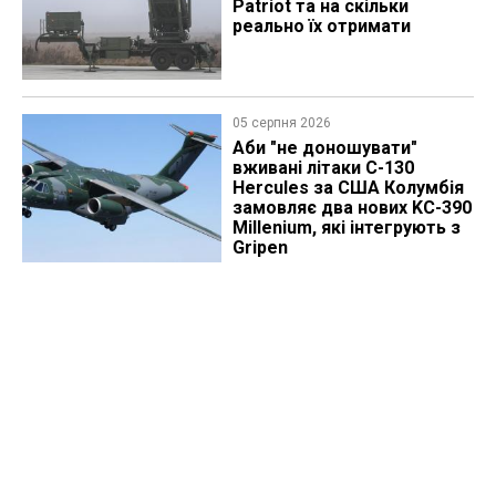
Patriot та на скільки
реально їх отримати
05 серпня 2026
Аби "не доношувати"
вживані літаки C-130
Hercules за США Колумбія
замовляє два нових KC-390
Millenium, які інтегрують з
Gripen