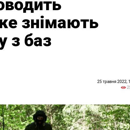
оводить
же знімають
у з баз
25 травня 2022, 
2