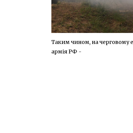
Таким чином, на черговому е
армія РФ -