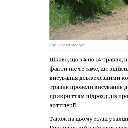
БМП-2 армії Білорусі
Цікаво, що з 4 по 14 травня,
фактичне те саме, що здійсн
висування довжелезними коло
травня провели висування 
прикриттям підрозділів про
артилерії.
Також на цьому етапі у захід
Гродненській здійснювалось