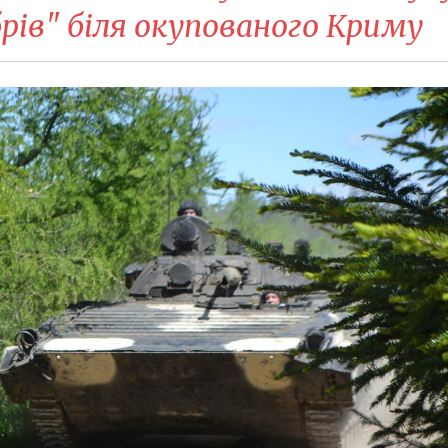
брів" біля окупованого Криму