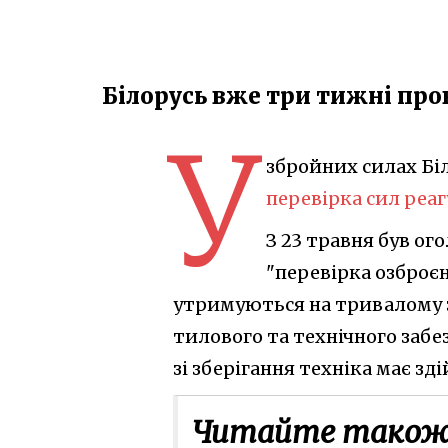
Білорусь вже три тижні про
У
збройних силах Біл
перевірка сил реа
З 23 травня був о
"перевірка озброєн
утримуються на тривалому з
тилового та технічного забез
зі зберігання техніка має з
Читайте також