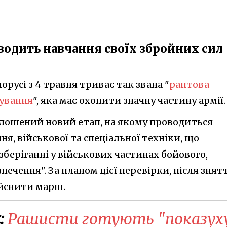
водить навчання своїх збройних сил
орусі з 4 травня триває так звана "
раптова
гування
", яка має охопити значну частину армії.
голошений новий етап, на якому проводиться
ня, військової та спеціальної техніки, що
беріганні у військових частинах бойового,
печення". За планом цієї перевірки, після знят
дійснити марш.
:
Рашисти готують "показух