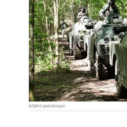
БРДМ-2 армії Білорусі