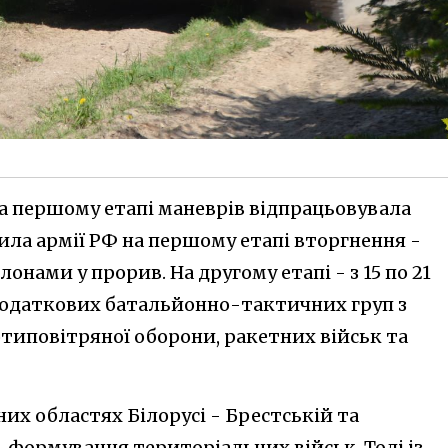
 на першому етапі маневрів відпрацьовувала
ила армії РФ на першому етапі вторгнення -
нами у прорив. На другому етапі - з 15 по 21
додаткових батальйонно-тактичних груп з
типовітряної оборони, ракетних військ та
них областях Білорусі - Брестській та
 формування територіальних військ. Тоді із