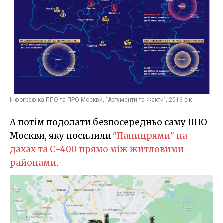
Інфографіка ППО та ПРО Москви, "Аргументи та Факти", 2016 рік
А потім подолати безпосередньо саму ППО
Москви, яку посилили
"Паницрями" на
дахах та С-400 прямо між житловими
районами
.