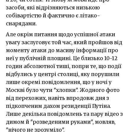
засоби, які відрізняються низькою
собівартістю й фактично є літако-
снарядами.
Але окрім питання щодо успішної атаки
увагу заслуговує той час, який пройшов від
моменту атаки до масиву інформації про
неї у публічній площині. Це близько 10-12
годин абсолютної тиші, попри те, що події
відбулись у центрі столиці, яку порушили
лише окремі повідомлення, що у ночі у
Москві було чути "хлопки". Жодного фото
від перехожих, навіть впродовж дня з
підкопченим дахом резиденції Путіна.
Лише декілька повідомлень та пару відео з
димом й "розведеними руками", мовляв,
"нічого не зрозуміло".