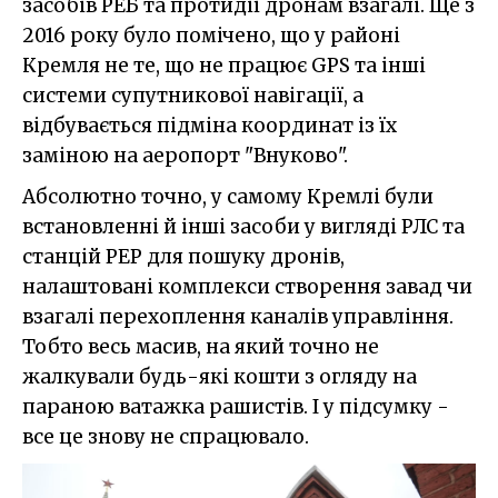
засобів РЕБ та протидії дронам взагалі. Ще з
2016 року було помічено, що у районі
Кремля не те, що не працює GPS та інші
системи супутникової навігації, а
відбувається підміна координат із їх
заміною на аеропорт "Внуково".
Абсолютно точно, у самому Кремлі були
встановленні й інші засоби у вигляді РЛС та
станцій РЕР для пошуку дронів,
налаштовані комплекси створення завад чи
взагалі перехоплення каналів управління.
Тобто весь масив, на який точно не
жалкували будь-які кошти з огляду на
параною ватажка рашистів. І у підсумку -
все це знову не спрацювало.