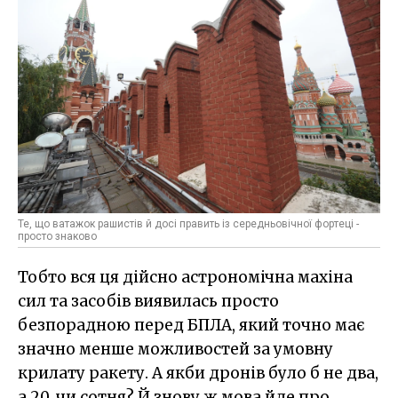
Те, що ватажок рашистів й досі править із середньовічної фортеці -
просто знаково
Тобто вся ця дійсно астрономічна махіна
сил та засобів виявилась просто
безпорадною перед БПЛА, який точно має
значно менше можливостей за умовну
крилату ракету. А якби дронів було б не два,
а 20, чи сотня? Й знову ж мова йде про