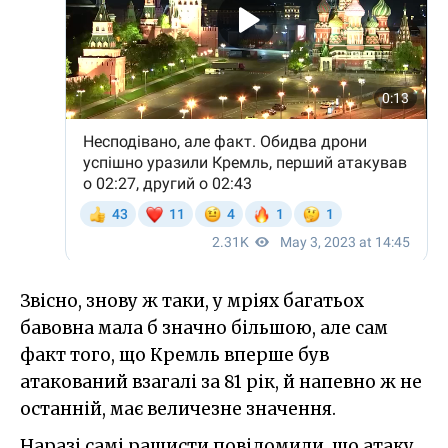
Звісно, знову ж таки, у мріях багатьох
бавовна мала б значно більшою, але сам
факт того, що Кремль вперше був
атакований взагалі за 81 рік, й напевно ж не
останній, має величезне значення.
Наразі самі рашисти повідомили, що атаку