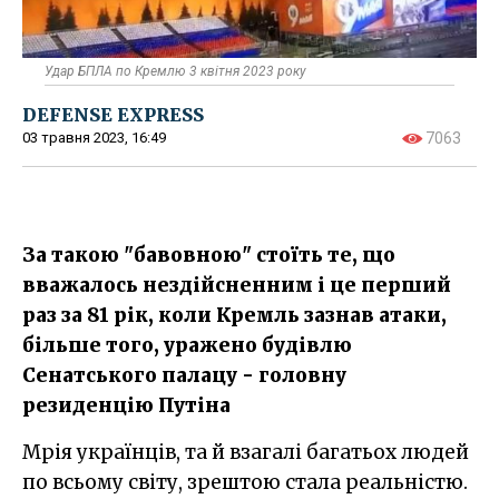
Удар БПЛА по Кремлю 3 квітня 2023 року
DEFENSE EXPRESS
03 травня 2023, 16:49
7063
За такою "бавовною" стоїть те, що
вважалось нездійсненним і це перший
раз за 81 рік, коли Кремль зазнав атаки,
більше того, уражено будівлю
Сенатського палацу - головну
резиденцію Путіна
Мрія українців, та й взагалі багатьох людей
по всьому світу, зрештою стала реальністю.