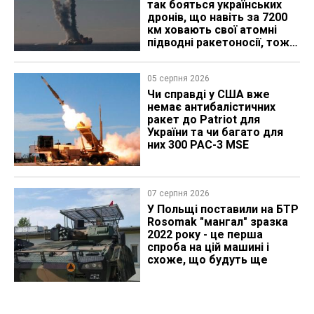
так бояться українських
дронів, що навіть за 7200
км ховають свої атомні
підводні ракетоносії, тож
що видно з космосу
05 серпня 2026
Чи справді у США вже
немає антибалістичних
ракет до Patriot для
України та чи багато для
них 300 PAC-3 MSE
07 серпня 2026
У Польщі поставили на БТР
Rosomak "мангал" зразка
2022 року - це перша
спроба на цій машині і
схоже, що будуть ще