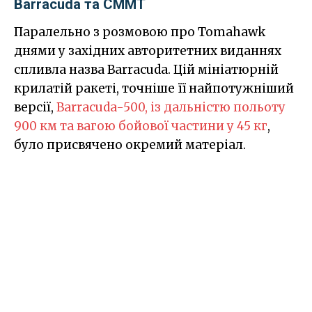
Barracuda та CMMT
Паралельно з розмовою про Tomahawk
днями у західних авторитетних виданнях
спливла назва Barracuda. Цій мініатюрній
крилатій ракеті, точніше її найпотужніший
версії,
Barracuda-500, із дальністю польоту
900 км та вагою бойової частини у 45 кг
,
було присвячено окремий матеріал.