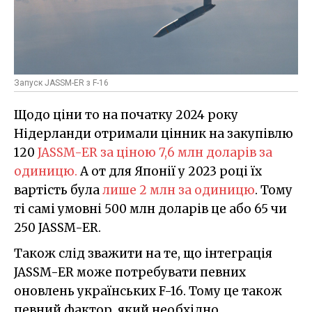
Запуск JASSM-ER з F-16
Щодо ціни то на початку 2024 року
Нідерланди отримали цінник на закупівлю
120
JASSM-ER за ціною 7,6 млн доларів за
одиницю.
А от для Японії у 2023 році їх
вартість була
лише 2 млн за одиницю
. Тому
ті самі умовні 500 млн доларів це або 65 чи
250 JASSM-ER.
Також слід зважити на те, що інтеграція
JASSM-ER може потребувати певних
оновлень українських F-16. Тому це також
певний фактор, який необхідно