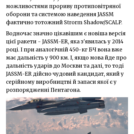
можливостями прориву протиповітряної
оборони та системою наведення JASSM
фактично тотожний Strorm Shadow/SCALP.
Водночас значно цікавішим є новіша версія
цієї ракети - JASSM-ER, яка з'явилась у 2014
році. І при аналогічній 450-кг БЧ вона вже
має дальність у 900 км. І, якщо мова йде про
дальність ударів до Москви та далі, то тоді
JASSM-ER дійсно чудовий кандидат, який у
серійному виробництві й запаси якої є у
розпорядженні Пентагона.