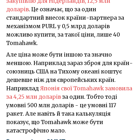
закупівлю для Нідерландів, 12,5 млн
доларів
. Це означає, що за один
стандартний внесок країни-партнера за
механізмом PURL у 0,5 млрд доларів
можливо купити, за такої ціни, лише 40
Tomahawk.
Але ціна може бути іншою та значно
меншою. Наприклад зараз зброя для країн-
союзниць США на Тихому океані коштує
дешевше ніж для європейських країн.
Наприклад
Японія свої Tomahawk замовила
за 4,25 млн доларів
за один. Тобто тоді
умовні 500 млн доларів - це умовні 117
ракет. Але навіть й така калькуляція
показує, що Tomahawk може бути
катастрофічно мало.