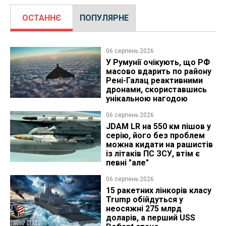
ОСТАННЄ
ПОПУЛЯРНЕ
06 серпень 2026
У Румунії очікують, що РФ
масово вдарить по району
Рені-Галац реактивними
дронами, скориставшись
унікальною нагодою
06 серпень 2026
JDAM LR на 550 км пішов у
серію, його без проблем
можна кидати на рашистів
із літаків ПС ЗСУ, втім є
певні "але"
06 серпень 2026
15 ракетних лінкорів класу
Trump обійдуться у
неосяжні 275 млрд
доларів, а перший USS