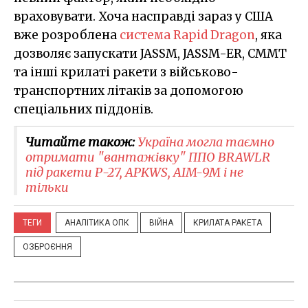
враховувати. Хоча насправді зараз у США
вже розроблена
система Rapid Dragon
, яка
дозволяє запускати JASSM, JASSM-ER, CMMT
та інші крилаті ракети з військово-
транспортних літаків за допомогою
спеціальних піддонів.
Читайте також:
Україна могла таємно
отримати "вантажівку" ППО BRAWLR
під ракети Р-27, APKWS, AIM-9M і не
тільки
ТЕГИ
АНАЛІТИКА ОПК
ВІЙНА
КРИЛАТА РАКЕТА
ОЗБРОЄННЯ