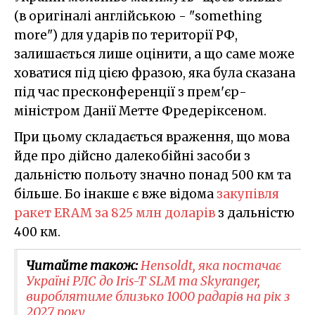
(в оригіналі англійською - "something
more") для ударів по території РФ,
залишається лише оцінити, а що саме може
ховатися під цією фразою, яка була сказана
під час пресконференції з прем'єр-
міністром Данії Метте Фредеріксеном.
При цьому складається враження, що мова
йде про дійсно далекобійні засоби з
дальністю польоту значно понад 500 км та
більше. Бо інакше є вже відома
закупівля
ракет ERAM за 825 млн доларів
з дальністю
400 км.
Читайте також:
Hensoldt, яка постачає
Україні РЛС до Iris-T SLM та Skyranger,
вироблятиме близько 1000 радарів на рік з
2027 року