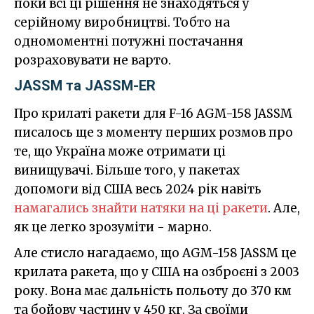
поки всі ці рішення не знаходяться у
серійному виробництві. Тобто на
одномоментні потужні постачання
розраховувати не варто.
JASSM та JASSM-ER
Про крилаті ракети для F-16 AGM-158 JASSM
писалось ще з моменту перших розмов про
те, що Україна може отримати ці
винищувачі. Більше того, у пакетах
допомоги від США весь 2024 рік навіть
намагались знайти натяки на ці ракети
. Але,
як це легко зрозуміти - марно.
Але стисло нагадаємо, що AGM-158 JASSM це
крилата ракета, що у США на озброєні з 2003
року. Вона має дальність польоту до 370 км
та бойову частину у 450 кг. За своїми