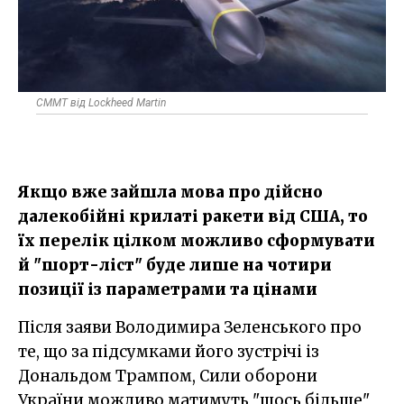
CMMT від Lockheed Martin
Якщо вже зайшла мова про дійсно
далекобійні крилаті ракети від США, то
їх перелік цілком можливо сформувати
й "шорт-ліст" буде лише на чотири
позиції із параметрами та цінами
Після заяви Володимира Зеленського про
те, що за підсумками його зустрічі із
Дональдом Трампом, Сили оборони
України можливо матимуть "щось більше"