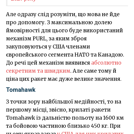
Але одразу слід розуміти, що мова не йде
про допомогу. З максимальною долею
ймовірності для цього буде використаний
механізм PURL, за яким зброя
закуповуються у США членами
європейського сегмента НАТО та Канадою.
До речі цей механізм виявився
абсолютно
секретним та швидким
. Але саме тому й
ціна цих ракет має дуже велике значення.
Tomahawk
З точки зору найбільшої медійності, то на
першому місці, звісно, крилаті ракети
Tomahawk із дальністю польоту на 1600 км
та бойовою частиною близько 450 кг. При
цьому якраз зараз
у США для цих крилатих