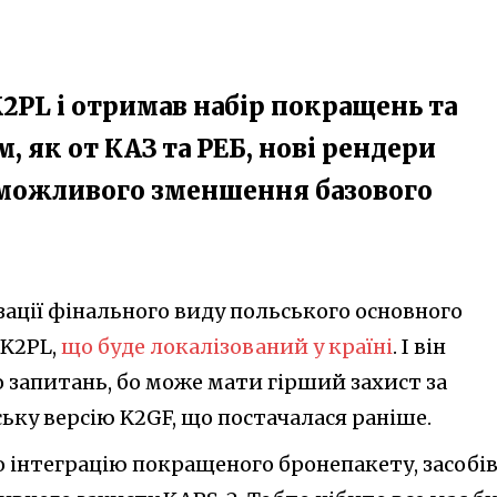
2PL і отримав набір покращень та
 як от КАЗ та РЕБ, нові рендери
можливого зменшення базового
зації фінального виду польського основного
 K2PL,
що буде локалізований у країні
. І він
 запитань, бо може мати гірший захист за
ьку версію K2GF, що постачалася раніше.
о інтеграцію покращеного бронепакету, засобі