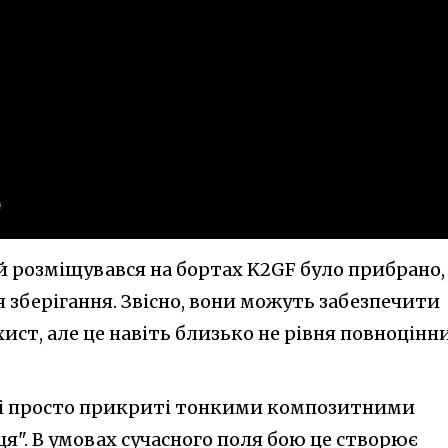
й розміщувався на бортах K2GF було прибрано,
 зберігання. Звісно, вони можуть забезпечити
ст, але це навіть близько не рівня повноцінн
 які просто прикриті тонкими композитними
ця". В умовах сучасного поля бою це створює