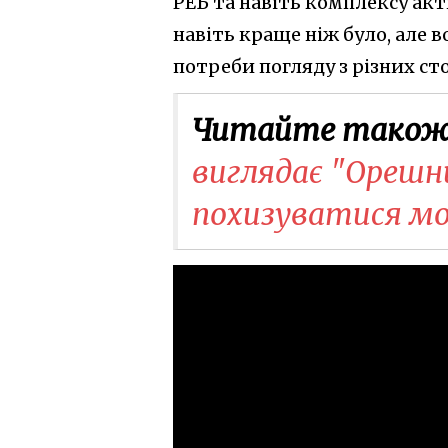
РЕБ та навіть комплексу акт
навіть краще ніж було, але в
потреби погляду з різних сто
Читайте також
виглядає "Орешн
похизуватися м