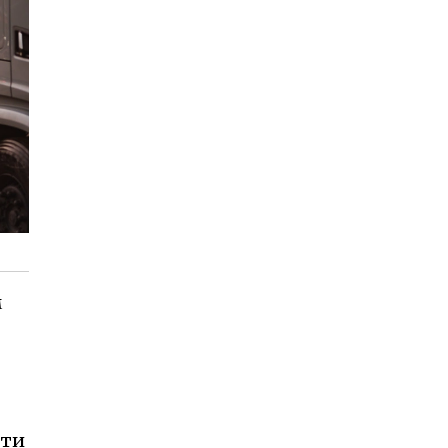
м
ити