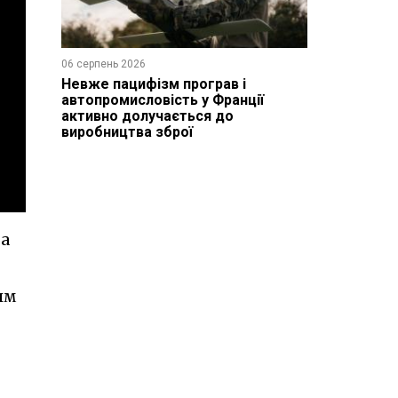
06 серпень 2026
Невже пацифізм програв і
автопромисловість у Франції
активно долучається до
виробництва зброї
 а
им