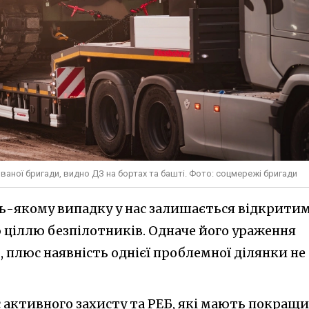
ованої бригади, видно ДЗ на бортах та башті. Фото: соцмережі бригади
ь-якому випадку у нас залишається відкрити
 ціллю безпілотників. Одначе його ураження
 плюс наявність однієї проблемної ділянки не
с активного захисту та РЕБ, які мають покращ