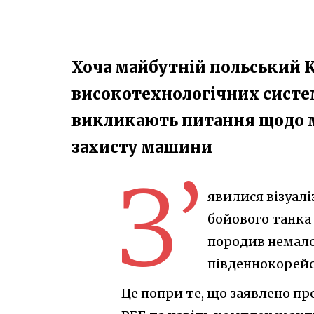
Хоча майбутній польський K
високотехнологічних систем,
викликають питання щодо 
захисту машини
З’
явилися візуалі
бойового танка
породив немало
південнокорейс
Це попри те, що заявлено пр