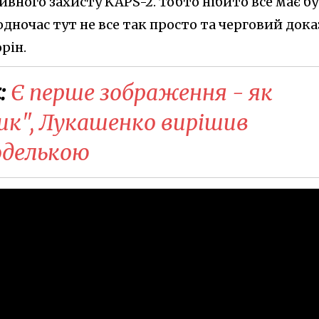
ивного захисту KAPS-2. Тобто нібито все має б
одночас тут не все так просто та черговий дока
рін.
:
Є перше зображення - як
ик", Лукашенко вирішив
оделькою