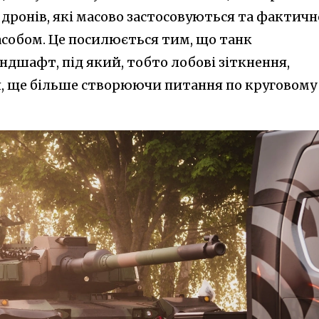
 дронів, які масово застосовуються та фактичн
собом. Це посилюється тим, що танк
ндшафт, під який, тобто лобові зіткнення,
, ще більше створюючи питання по круговому