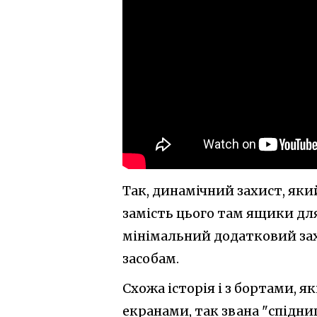
Так, динамічний захист, яки
замість цього там ящики для
мінімальний додатковий захи
засобам.
Схожа історія і з бортами,
екранами, так звана "спідни