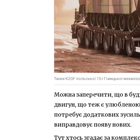
Танки K2GF польської 15-ї Гіжицької механіз
Можна заперечити, що в буд
двигун, що теж є улюбленою
потребує додаткових зусиль,
виправдовує появу нових.
Тут хтось згадає за комплек