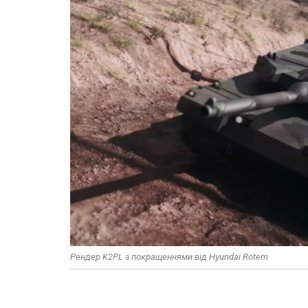
Рендер K2PL з покращеннями від Hyundai Rotem