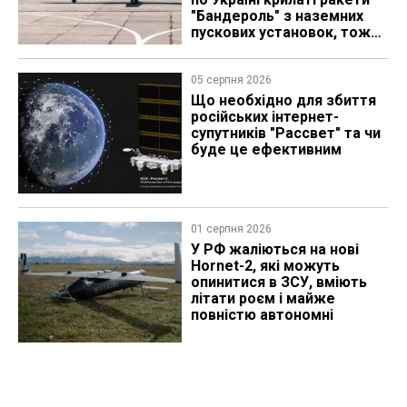
"Бандероль" з наземних
пускових установок, тож
які можуть бути
перспективи
05 серпня 2026
Що необхідно для збиття
російських інтернет-
супутників "Рассвет" та чи
буде це ефективним
01 серпня 2026
У РФ жаліються на нові
Hornet-2, які можуть
опинитися в ЗСУ, вміють
літати роєм і майже
повністю автономні