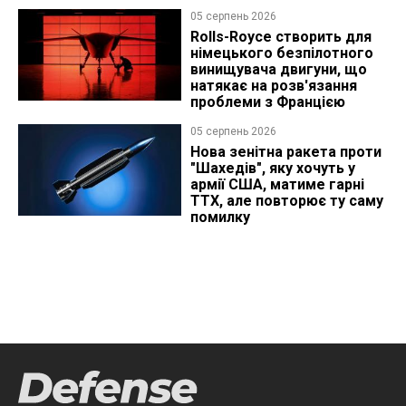
05 серпень 2026
Rolls-Royce створить для
німецького безпілотного
винищувача двигуни, що
натякає на розв'язання
проблеми з Францією
05 серпень 2026
Нова зенітна ракета проти
"Шахедів", яку хочуть у
армії США, матиме гарні
ТТХ, але повторює ту саму
помилку