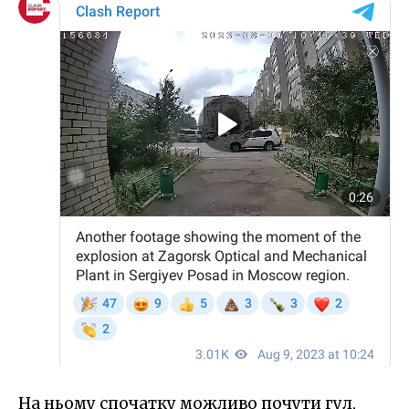
На ньому спочатку можливо почути гул,