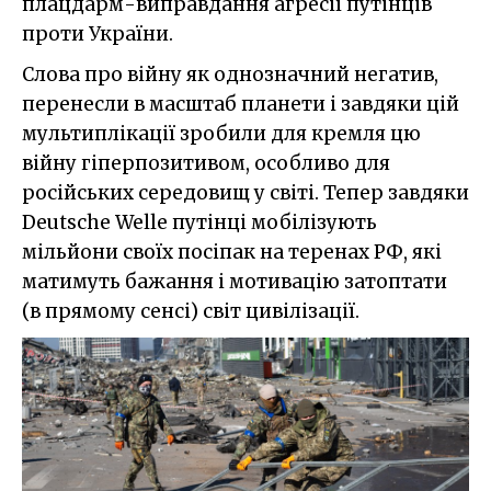
плацдарм-виправдання агресії путінців
проти України.
Слова про війну як однозначний негатив,
перенесли в масштаб планети і завдяки цій
мультиплікації зробили для кремля цю
війну гіперпозитивом, особливо для
російських середовищ у світі. Тепер завдяки
Deutsche Welle путінці мобілізують
мільйони своїх посіпак на теренах РФ, які
матимуть бажання і мотивацію затоптати
(в прямому сенсі) світ цивілізації.