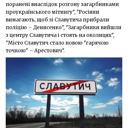
поранені внаслідок розгону загарбниками
проукраїнського мітингу", "Росіяни
вимагають, щоб зі Славутича прибрали
поліцію – Денисенко", "Загарбники вийшли
з центру Славутича і стоять на околицях",
"Місто Славутич стало новою "гарячою
точкою" – Арестович".