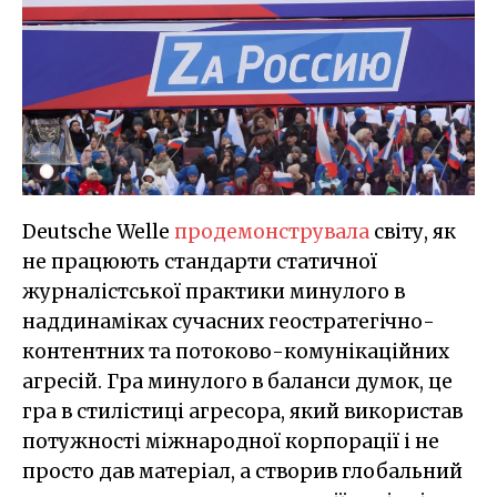
Deutsche Welle
продемонструвала
світу, як
не працюють стандарти статичної
журналістської практики минулого в
наддинаміках сучасних геостратегічно-
контентних та потоково-комунікаційних
агресій. Гра минулого в баланси думок, це
гра в стилістиці агресора, який використав
потужності міжнародної корпорації і не
просто дав матеріал, а створив глобальний