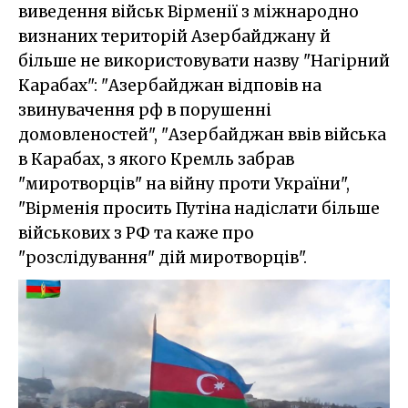
виведення військ Вірменії з міжнародно
визнаних територій Азербайджану й
більше не використовувати назву "Нагірний
Карабах": "Азербайджан відповів на
звинувачення рф в порушенні
домовленостей", "Азербайджан ввів війська
в Карабах, з якого Кремль забрав
"миротворців" на війну проти України",
"Вірменія просить Путіна надіслати більше
військових з РФ та каже про
"розслідування" дій миротворців".