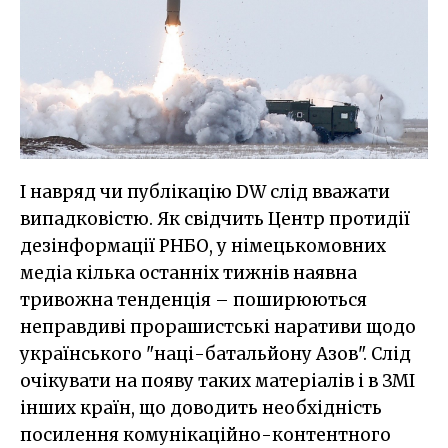
І навряд чи публікацію DW слід вважати
випадковістю. Як свідчить Центр протидії
дезінформації РНБО, у німецькомовних
медіа кілька останніх тижнів наявна
тривожна тенденція – поширюються
неправдиві прорашистські наративи щодо
українського "наці-батальйону Азов". Слід
очікувати на появу таких матеріалів і в ЗМІ
інших країн, що доводить необхідність
посилення комунікаційно-контентного