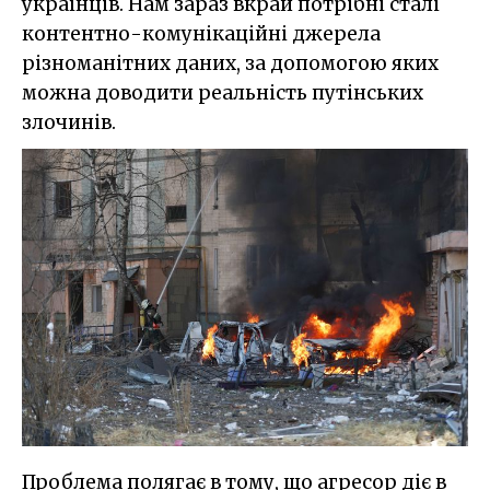
українців. Нам зараз вкрай потрібні сталі
контентно-комунікаційні джерела
різноманітних даних, за допомогою яких
можна доводити реальність путінських
злочинів.
Проблема полягає в тому, що агресор діє в