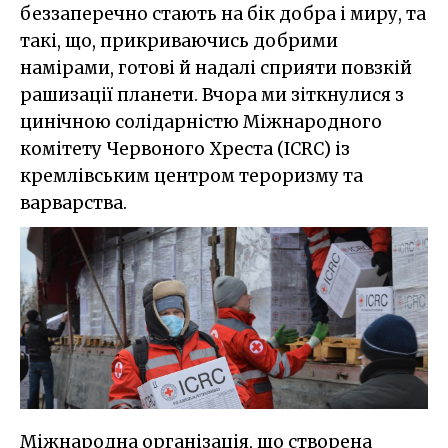
беззаперечно стають на бік добра і миру, та
такі, що, прикриваючись добрими
намірами, готові й надалі сприяти повзкій
рашизації планети. Вчора ми зіткнулися з
цинічною солідарністю Міжнародного
комітету Червоного Хреста (ICRC) із
кремлівським центром тероризму та
варварства.
Міжнародна організація, що створена