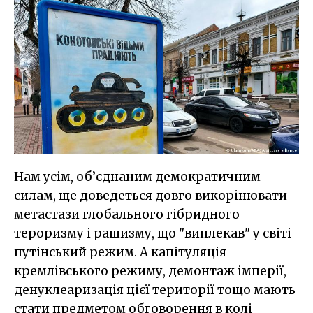
Нам усім, об’єднаним демократичним
силам, ще доведеться довго викорінювати
метастази глобального гібридного
тероризму і рашизму, що "виплекав" у світі
путінський режим. А капітуляція
кремлівського режиму, демонтаж імперії,
денуклеаризація цієї території тощо мають
стати предметом обговорення в колі