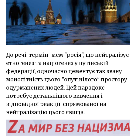
До речі, термін-мем "росія", що нейтралізує
етногенез та націогенез у путінській
федерації, одночасно цементує так звану
монолітність цього "опутінілого" простору
одурманених людей. Цей парадокс
потребує детальнішого вивчення і
відповідної реакції, спрямованої на
нейтралізацію цього явища.