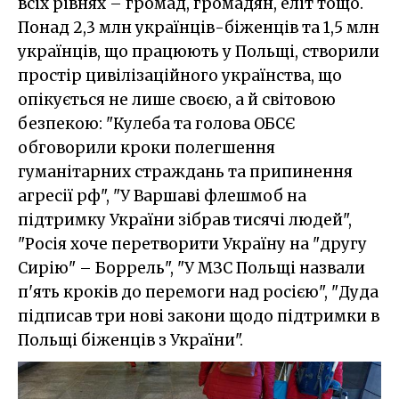
всіх рівнях – громад, громадян, еліт тощо.
Понад 2,3 млн українців-біженців та 1,5 млн
українців, що працюють у Польщі, створили
простір цивілізаційного українства, що
опікується не лише своєю, а й світовою
безпекою: "Кулеба та голова ОБСЄ
обговорили кроки полегшення
гуманітарних страждань та припинення
агресії рф", "У Варшаві флешмоб на
підтримку України зібрав тисячі людей",
"Росія хоче перетворити Україну на "другу
Сирію" – Боррель", "У МЗС Польщі назвали
п'ять кроків до перемоги над росією", "Дуда
підписав три нові закони щодо підтримки в
Польщі біженців з України".