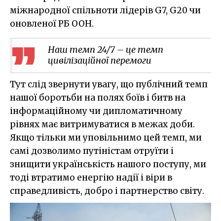
міжнародної спільноти лідерів G7, G20 чи
оновленої РБ ООН.
Наш темп 24/7 – це темп
цивілізаційної перемоги
Тут слід звернути увагу, що публічний темп
нашої боротьби на полях боїв і битв на
інформаційному чи дипломатичному
рівнях має витримуватися в межах доби.
Якщо тільки ми уповільнимо цей темп, ми
самі дозволимо путіністам отруїти і
знищити українськість нашого поступу, ми
тоді втратимо енергію надії і віри в
справедливість, добро і партнерство світу.