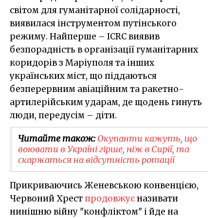
світом для гуманітарної солідарності,
виявилася інструментом путінського
режиму. Найперше – ICRC виявив
безпорадність в організації гуманітарних
коридорів з Маріуполя та інших
українських міст, що піддаються
безперервним авіаційним та ракетно-
артилерійським ударам, де щодень гинуть
люди, передусім – діти.
Читайте також:
Окупанти кажуть, що
воювати в Україні гірше, ніж в Сирії, та
скаржаться на відсутність ротації
Прикриваючись Женевською конвенцією,
Червоний Хрест
продовжує
називати
нинішню війну "конфліктом" і йде на