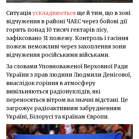
Ситуація
ускладнюється
ще й тим, що в зоні
відчуження в районі ЧАЕС через бойові дії
горить понад 10 тисяч гектарів лісу,
зафіксовано 31 пожежу. Контроль і гасіння
пожеж неможливі через захоплення зони
відчуження російськими військами.
За словами Уповноваженої Верховної Ради
України з прав людини Людмили Денісової,
внаслідок горіння в атмосферу
вивільняються радіонуклідів, які
переносяться вітром на значні відстані. Це
загрожує радіоактивним забрудненням
Україні, Білорусі та країнам Європи.