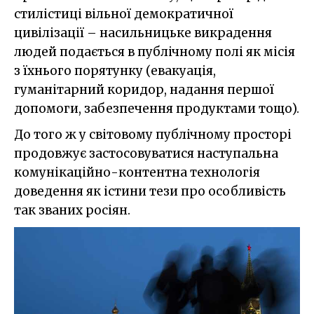
стилістиці вільної демократичної
цивілізації – насильницьке викрадення
людей подається в публічному полі як місія
з їхнього порятунку (евакуація,
гуманітарний коридор, надання першої
допомоги, забезпечення продуктами тощо).
До того ж у світовому публічному просторі
продовжує застосовуватися наступальна
комунікаційно-контентна технологія
доведення як істини тези про особливість
так званих росіян.