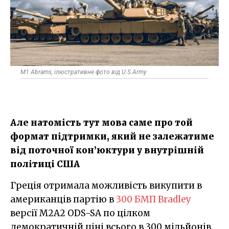
M1 Abrams, ілюстративне фото від U.S.Army
Але натомість тут мова саме про той
формат підтримки, який не залежатиме
від поточної кон’юктури у внутрішній
політиці США
Греція отримала можливість викупити в
американців партію в
300 БМП Bradley
версії M2A2 ODS-SA по цілком
демократичній ціні всього в 300 мільйонів