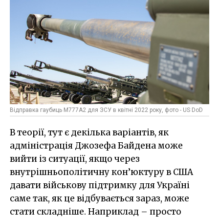
Відправка гаубиць M777A2 для ЗСУ в квітні 2022 року, фото - US DoD
В теорії, тут є декілька варіантів, як
адміністрація Джозефа Байдена може
вийти із ситуації, якщо через
внутрішньополітичну кон’юктуру в США
давати військову підтримку для Україні
саме так, як це відбувається зараз, може
стати складніше. Наприклад – просто