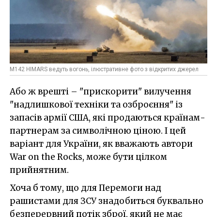
M142 HIMARS ведуть вогонь, ілюстративне фото з відкритих джерел
Або ж врешті – "прискорити" вилучення
"надлишкової техніки та озброєння" із
запасів армії США, які продаються країнам-
партнерам за символічною ціною. І цей
варіант для України, як вважають автори
War on the Rocks, може бути цілком
прийнятним.
Хоча б тому, що для Перемоги над
рашистами для ЗСУ знадобиться буквально
безперервний потік зброї, який не має