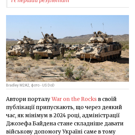
і є перший результат
Bradley M2A2, фото - US DoD
Автори порталу
War on the Rocks
в своїй
публікації припускають, що через деякий
час, як мінімум в 2024 році, адміністрації
Джозефа Байдена стане складніше давати
військову допомогу Україні саме в тому