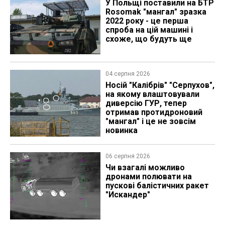
У Польщі поставили на БТР
Rosomak "мангал" зразка
2022 року - це перша
спроба на цій машині і
схоже, що будуть ще
04 серпня 2026
Носій "Калібрів" "Серпухов",
на якому влаштовували
диверсію ГУР, тепер
отримав протидроновий
"мангал" і це не зовсім
новинка
06 серпня 2026
Чи взагалі можливо
дронами полювати на
пускові балістичних ракет
"Искандер"