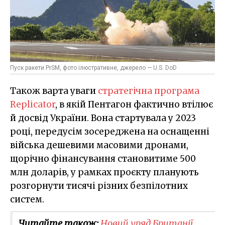
Пуск ракети PrSM, фото ілюстративне, джерело — U.S. DoD
Також варта уваги
стратегічна програма
Replicator
, в якій Пентагон фактично втілює
й досвід України. Вона стартувала у 2023
році, передусім зосереджена на оснащенні
війська дешевими масовими дронами,
щорічно фінансування становитиме 500
млн доларів, у рамках проєкту планують
розгорнути тисячі різних безпілотних
систем.
Читайте також:
Новий уряд Британії