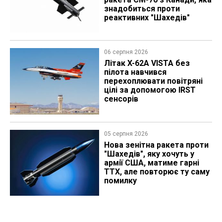
знадобиться проти
реактивних "Шахедів"
06 серпня 2026
Літак X-62A VISTA без
пілота навчився
перехоплювати повітряні
цілі за допомогою IRST
сенсорів
05 серпня 2026
Нова зенітна ракета проти
"Шахедів", яку хочуть у
армії США, матиме гарні
ТТХ, але повторює ту саму
помилку