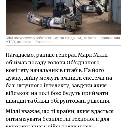
США закуповують робототехніку і за кордоном, на фото — ізраїльський
MTGR, джерело — Roboteam
Нагадаємо, раніше генерал Марк Міллі
обіймав посаду голови Об’єднаного
комітету начальників штабів. На його
думку, війну можуть змінити системи на
базі штучного інтелекту, завдяки яким
військові на полі бою будуть приймати
швидші та більш обґрунтовані рішення.
Міллі вважає, що ті країни, яким вдасться
оптимізувати безпілотні технології для
використання у військових цілях,