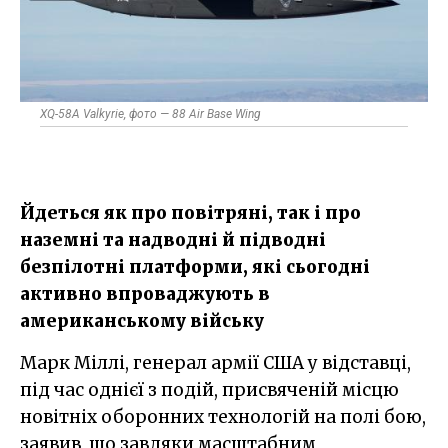
XQ-58A Valkyrie, фото — 88 Air Base Wing
Йдеться як про повітряні, так і про
наземні та надводні й підводні
безпілотні платформи, які сьогодні
активно впроваджують в
американському війську
Марк Міллі, генерал армії США у відставці,
під час однієї з подій, присвяченій місцю
новітніх оборонних технологій на полі бою,
заявив, що завдяки масштабним