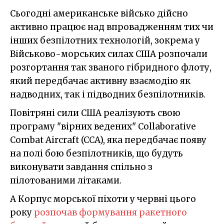
Сьогодні американське військо дійсно
активно працює над впровадженням тих чи
інших безпілотних технологій, зокрема у
Військово-морських силах США розпочали
розгортання так званого гібридного флоту,
який передбачає активну взаємодію як
надводних, так і підводних безпілотників.
Повітряні сили США реалізують свою
програму "вірних ведених" Collaborative
Combat Aircraft (CCA), яка передбачає появу
на полі бою безпілотників, що будуть
виконувати завдання спільно з
пілотованими літаками.
А Корпус морської піхоти у червні цього
року
розпочав формування ракетного