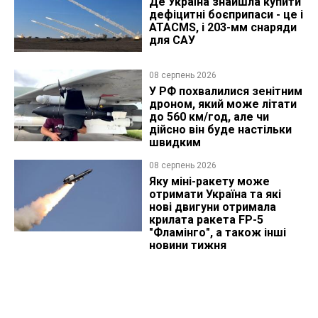
Де Україна знайшла купити
дефіцитні боєприпаси - це і
ATACMS, і 203-мм снаряди
для САУ
08 серпень 2026
У РФ похвалилися зенітним
дроном, який може літати
до 560 км/год, але чи
дійсно він буде настільки
швидким
08 серпень 2026
Яку міні-ракету може
отримати Україна та які
нові двигуни отримала
крилата ракета FP-5
"Фламінго", а також інші
новини тижня