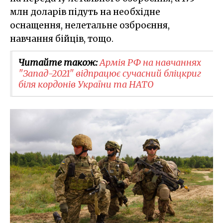
млн доларів підуть на необхідне
оснащення, нелетальне озброєння,
навчання бійців, тощо.
Читайте також:
​Армія РФ на навчаннях
"Запад-2021" відпрацює сучасний бліцкриг
біля кордонів України та НАТО