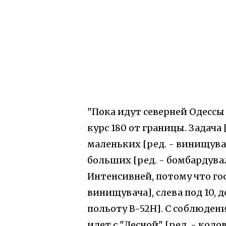
"Пока идут северней Одессы
курс 180 от границы. Задача
маленьких [ред. - винищува
больших [ред. - бомбардувал
Интенсивней, потому что гос
винищувача], слева под 10, д
польоту B-52H]. С соблюдени
идет с "Лесной" [ред. - кодо