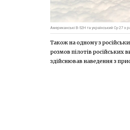
Американські B-52H та український Су-27 з р
Також на одному з російськ
розмов пілотів російських 
здійснював наведення з прис