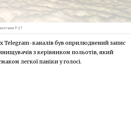
акетами Р-27
их Telegram-каналів був оприлюднений запис
винищувачів з керівником польотів, який
маком легкої паніки у голосі.