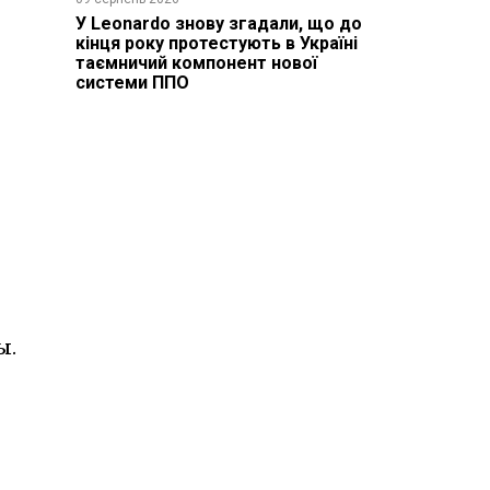
У Leonardo знову згадали, що до
кінця року протестують в Україні
таємничий компонент нової
системи ППО
ы.