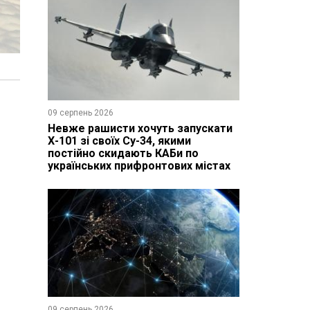
09 серпень 2026
Невже рашисти хочуть запускати
Х-101 зі своїх Су-34, якими
постійно скидають КАБи по
українських прифронтових містах
09 серпень 2026