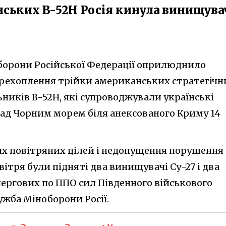
ських B-52H Росія кинула винищува
оборони Російської Федерації оприлюднило
ерехоплення трійки американських стратегічн
ників B-52H, які супроводжували українські
ад Чорним морем біля анексованого Криму 14
их повітряних цілей і недопущення порушення
ітря були підняті два винищувачі Су-27 і два
чергових по ППО сил Південного військового
ужба Міноборони Росії.