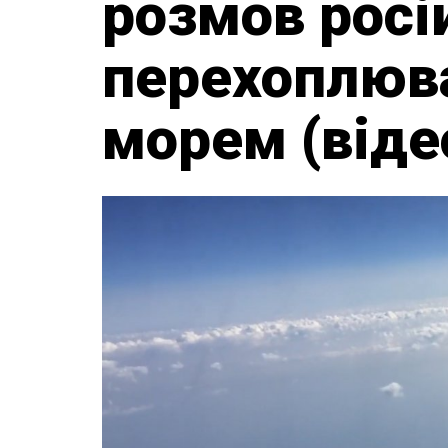
розмов росій
перехоплюв
морем (віде