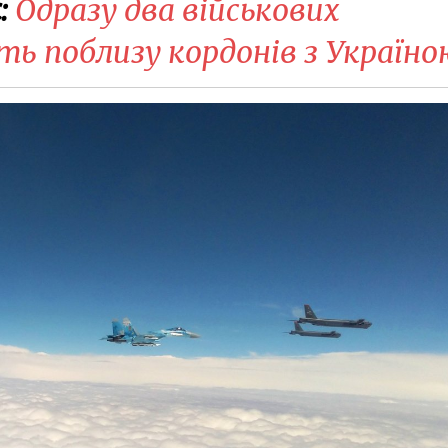
:
Одразу два військових
ь поблизу кордонів з Україно