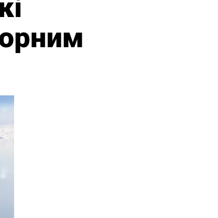
кі
Чорним