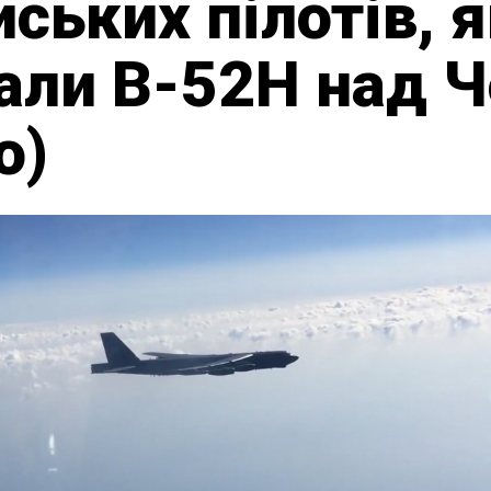
ських пілотів, я
али B-52H над 
о)