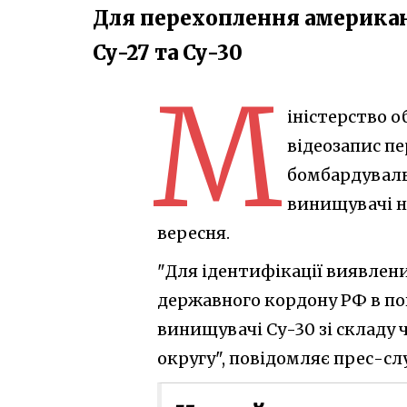
Для перехоплення американ
Су-27 та Су-30
М
іністерство 
відеозапис п
бомбардуваль
винищувачі н
вересня.
"Для ідентифікації виявлен
державного кордону РФ в пов
винищувачі Су-30 зі складу 
округу", повідомляє прес-сл