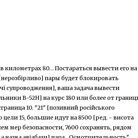
 в километрах 80… Постараться вывести его на
 [нерозбірливо] пары будет блокировать
чі супроводження], ваша задача вывести
ьники B-52H] на курс 180 или более от границ
граница 10. "21" [позивний російського
о цели 15, большие идут на 8500 [ред. - висота
ем мер безопасности, 7600 сохранять, рядом
ва назва авіабази] пара... Осмотрительность".