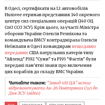
В Одесі, сертифікати на 12 автомобілів
Humvee отримав представник 140 окремого
центру сил спеціальних операцій (140 ОЦ
СпО ССО ЗСУ). Крім цього, за участі Міністра
оборони України Олексія Резнікова та
командувача ВМСУ контрадмірала Олексія
Неїжпапи в Одесі командирам
нещодавно
переданих
США патрульних катерів типу
"Айленд" Р192 "Суми" та Р193 "Фастів" були
передані пам'ятні знаки про включення
цих кораблів до складу ВМС України.
Читайте також:
"Завод 410 ЦА" встиг
відремонтувати Ан-26 Повітряних Сил до
Дня ЗСУ (відео)