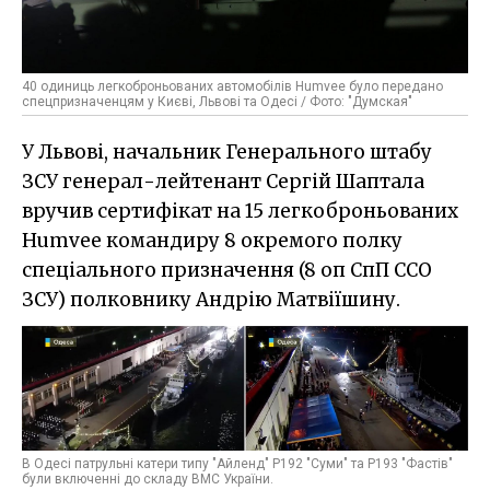
40 одиниць легкоброньованих автомобілів Humvee було передано
спецпризначенцям у Києві, Львові та Одесі / Фото: "Думская"
У Львові, начальник Генерального штабу
ЗСУ генерал-лейтенант Сергій Шаптала
вручив сертифікат на 15 легкоброньованих
Humvee командиру 8 окремого полку
спеціального призначення (8 оп СпП ССО
ЗСУ) полковнику Андрію Матвіїшину.
В Одесі патрульні катери типу "Айленд" Р192 "Суми" та Р193 "Фастів"
були включенні до складу ВМС України.