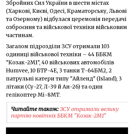
Збройних Сил України в шести містах
(Харкові, Києві, Одесі, Краматорську, Львові
та Озерному) відбулася церемонія передачі
озброєння та військової техніки військовим
частинам.
Загалом підрозділи ЗСУ отримали 103
одиниці військової техніки – 44 ББКМ
"Козак-2М1", 40 військових автомобілів
Humvee, 10 БТР-4Е, 3 танки Т-64БМ2, 2
патрульні катери типу "Айленд" (Island), 3
літаки (Су-27, Л-39 й Ан-26) та один
гелікоптер Мі-8МТ.
Читайте також:
ЗСУ отримали велику
партію новітніх ББКМ "Козак-2М1"