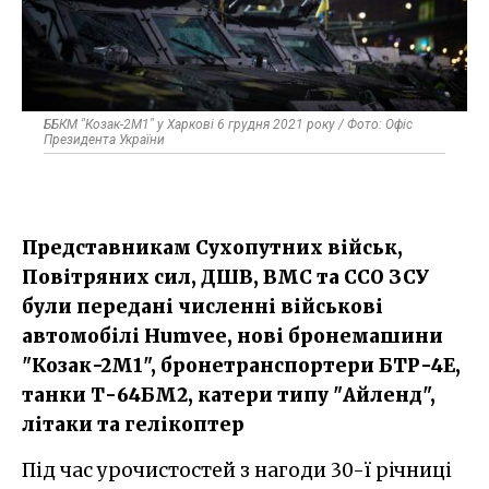
ББКМ "Козак-2М1" у Харкові 6 грудня 2021 року / Фото: Офіс
Президента України
Представникам Сухопутних військ,
Повітряних сил, ДШВ, ВМС та ССО ЗСУ
були передані численні військові
автомобілі Humvee, нові бронемашини
"Козак-2М1", бронетранспортери БТР-4Е,
танки Т-64БМ2, катери типу "Айленд",
літаки та гелікоптер
Під час урочистостей з нагоди 30-ї річниці