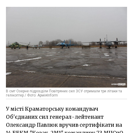
В смт Озерне підрозділи Повітряних сил ЗСУ отримали три літаки та
гелікоптер / Фото: АрміяInform
У місті Краматорську командувач
Об'єднаних сил генерал-лейтенант
Олександр Павлюк вручив сертифікати на
14 ББКМ "Козак-2М1" командиру 73 МЦСпО