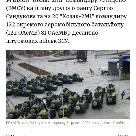
(ВМСУ) капітану другого рангу Сергію
Сундукову та на 20 "Козак-2М1" командиру
122 окремого аеромобільного батальйону
(122 ОАеМБ) 81 ОАеМБр Десантно-
штурмових військ ЗСУ.
ББКМ "Козак-2М1" у Краматорську 6 грудня 2021 року / Фото: DonPress