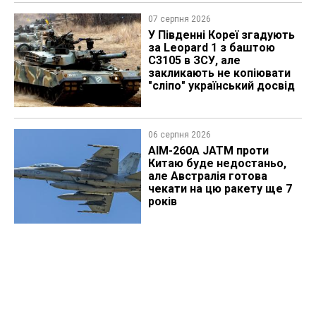
07 серпня 2026
У Південні Кореї згадують
за Leopard 1 з баштою
C3105 в ЗСУ, але
закликають не копіювати
"сліпо" український досвід
06 серпня 2026
AIM-260A JATM проти
Китаю буде недостаньо,
але Австралія готова
чекати на цю ракету ще 7
років