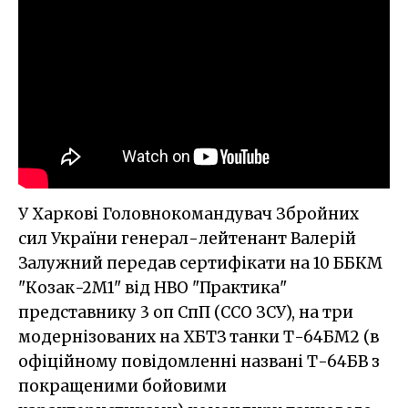
У Харкові Головнокомандувач Збройних
сил України генерал-лейтенант Валерій
Залужний передав сертифікати на 10 ББКМ
"Козак-2М1" від НВО "Практика"
представнику 3 оп СпП (ССО ЗСУ), на три
модернізованих на ХБТЗ танки Т-64БМ2 (в
офіційному повідомленні названі Т-64БВ з
покращеними бойовими