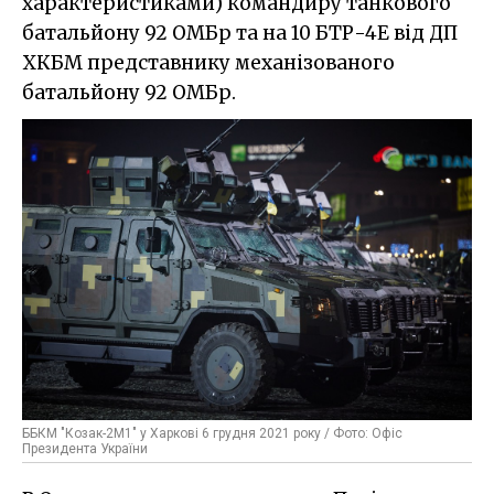
характеристиками) командиру танкового
батальйону 92 ОМБр та на 10 БТР-4Е від ДП
ХКБМ представнику механізованого
батальйону 92 ОМБр.
ББКМ "Козак-2М1" у Харкові 6 грудня 2021 року / Фото: Офіс
Президента України