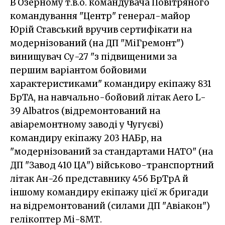
В Озерному т.в.о. командувача Повітряного
командування "Центр" генерал-майор
Юрій Ставський вручив сертифікати на
модернізований (на ДП "МіГремонт")
винищувач Су-27 "з підвищеними за
першим варіантом бойовими
характеристиками" командиру екіпажу 831
БрТА, на навчально-бойовий літак Aero L-
39 Albatros (відремонтований на
авіаремонтному заводі у Чугуєві)
командиру екіпажу 203 НАБр, на
"модернізований за стандартами НАТО" (на
ДП "Завод 410 ЦА") військово-транспортний
літак Ан-26 представнику 456 БрТрА й
іншому командиру екіпажу цієї ж бригади
на відремонтований (силами ДП "Авіакон")
гелікоптер Мі-8МТ.