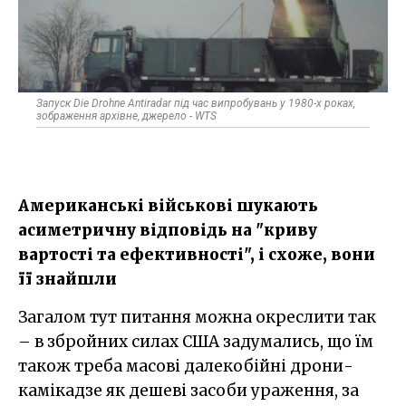
Запуск Die Drohne Antiradar під час випробувань у 1980-х роках,
зображення архівне, джерело - WTS
Американські військові шукають
асиметричну відповідь на "криву
вартості та ефективності", і схоже, вони
її знайшли
Загалом тут питання можна окреслити так
– в збройних силах США задумались, що їм
також треба масові далекобійні дрони-
камікадзе як дешеві засоби ураження, за