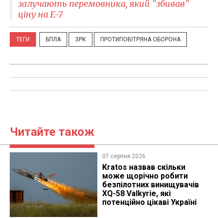
залучають перемовника, який "збивав"
ціну на E-7
ТЕГИ
БПЛА
ЗРК
ПРОТИПОВІТРЯНА ОБОРОНА
Читайте також
07 серпня 2026
Kratos назвав скільки
може щорічно робити
безпілотних винищувачів
XQ-58 Valkyrie, які
потенційно цікаві Україні