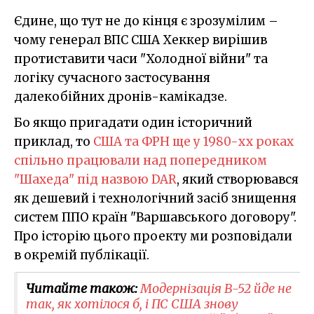
Єдине, що тут не до кінця є зрозумілим –
чому генерал ВПС США Хеккер вирішив
протиставити часи "Холодної війни" та
логіку сучасного застосування
далекобійних дронів-камікадзе.
Бо якщо пригадати один історичний
приклад, то
США та ФРН ще у 1980-хх роках
спільно працювали над попередником
"Шахеда" під назвою DAR
, який створювався
як дешевий і технологічний засіб знищення
систем ППО країн "Варшавського договору".
Про історію цього проекту ми розповідали
в окремій публікації.
Читайте також:
Модернізація B-52 йде не
так, як хотілося б, і ПС США знову