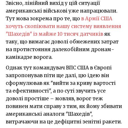
Звісно, лінійний вихід у цій ситуації
американські військові уже напрацювали.
Тут мова зокрема про те, що
в Армії США
хочуть скопіювати нашу систему виявлення
"Шахедів" із майже 10 тисяч датчиків
як
таку, що вимагає доволі обмежених затрат
на протистояння далекобійним дронам-
камікадзе ворога.
Однак тут командувач ВПС США в Європі
запропонував піти ще далі, цю ідею він
сформулював як "вийти за криву вартості
та ефективності", а по суті звучить усе
доволі простіше – мовляв, ворог теж
повинен мати справу з тим, як йому збивати
американські аналоги "Шахедів",
витрачаючи на це дефіцитні зенітні ракети.