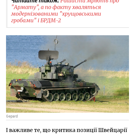
Читайте також:
Рашисти мріють про
"Армату", а по факту хваляться
модернізованими "хрущовськими
гробами" і БРДМ-2
Gepard
І важливе те, що критика позиції Швейцарії