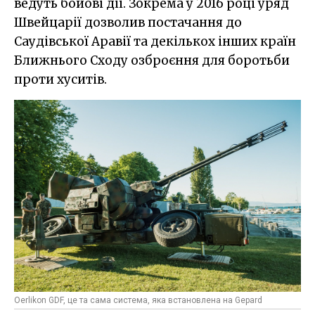
ведуть бойові дії. Зокрема у 2016 році уряд
Швейцарії дозволив постачання до
Саудівської Аравії та декількох інших країн
Ближнього Сходу озброєння для боротьби
проти хуситів.
Oerlikon GDF, це та сама система, яка встановлена на Gepard