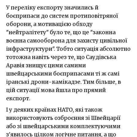
У переліку експорту значились й
боєприпаси до систем протиповітряної
оборони, а мотивацією обходу
"нейтралітету" було те, що це "законна
воєнна самооборона для захисту цивільної
інфраструктури". Тобто ситуація абсолютно
тотожна навіть через те, що Саудівська
Аравія знищує цими самими
швейцарськими боєприпасами ті ж самі
іранські дрони-камікадзе. Тим більше, в
цій ситуації мова йшла про прямий
експорт.
І у деяких країнах НАТО, які також
використовують озброєння зі Швейцарії
або зі швейцарськими комплектуючими
з'явилось цілком логічне питання, а що