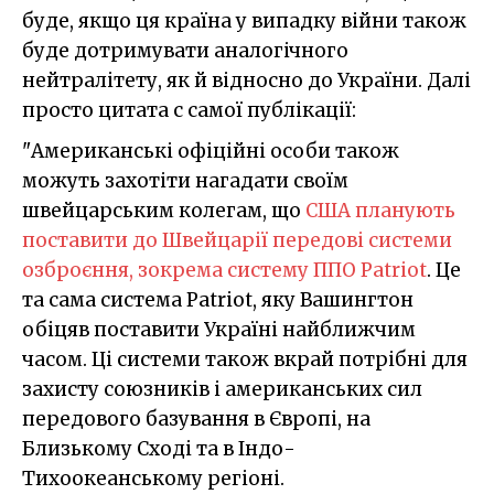
буде, якщо ця країна у випадку війни також
буде дотримувати аналогічного
нейтралітету, як й відносно до України. Далі
просто цитата с самої публікації:
"Американські офіційні особи також
можуть захотіти нагадати своїм
швейцарським колегам, що
США планують
поставити до Швейцарії передові системи
озброєння, зокрема систему ППО Patriot
. Це
та сама система Patriot, яку Вашингтон
обіцяв поставити Україні найближчим
часом. Ці системи також вкрай потрібні для
захисту союзників і американських сил
передового базування в Європі, на
Близькому Сході та в Індо-
Тихоокеанському регіоні.