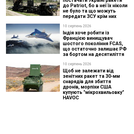
постачати Україні ракети
до Patriot, бо в неї їх ніколи
не було та що можуть
передати ЗСУ крім них
10 серпень 2026
Індія хоче робити із
Францією винищувач
шостого покоління FCAS,
що остаточно залишає РФ
за бортом на десятиліття
10 серпень 2026
Щоб не залежати від
зенітних ракет та 30-мм
снарядів для збиття
дронів, морпіхи США
купують "мікрохвильовку"
HAVOC