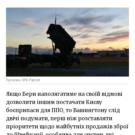
Пускова ЗРК Patriot
Якщо Берн наполягатиме на своїй відмові
дозволити іншим постачати Києву
боєприпаси для ППО, то Вашингтону слід
двічі подумати, перш ніж розставляти
пріоритети щодо майбутніх продажів зброї
до Швейцарії, особливо для систем, які