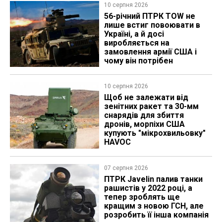
10 серпня 2026
56-річний ПТРК TOW не
лише встиг повоювати в
Україні, а й досі
виробляється на
замовлення армії США і
чому він потрібен
10 серпня 2026
Щоб не залежати від
зенітних ракет та 30-мм
снарядів для збиття
дронів, морпіхи США
купують "мікрохвильовку"
HAVOC
07 серпня 2026
ПТРК Javelin палив танки
рашистів у 2022 році, а
тепер зроблять ще
кращим з новою ГСН, але
розробить її інша компанія