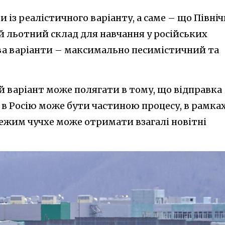
 із реалістичного варіанту, а саме – що Північ
й льотний склад для навчання у російських
два варіанти – максимально песимістичний та
варіант може полягати в тому, що відправка
 в Росію може бути частиною процесу, в рамка
ежим чучхе може отримати взагалі новітні