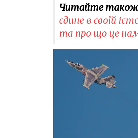
Читайте також
єдине в своїй іст
та про що це на