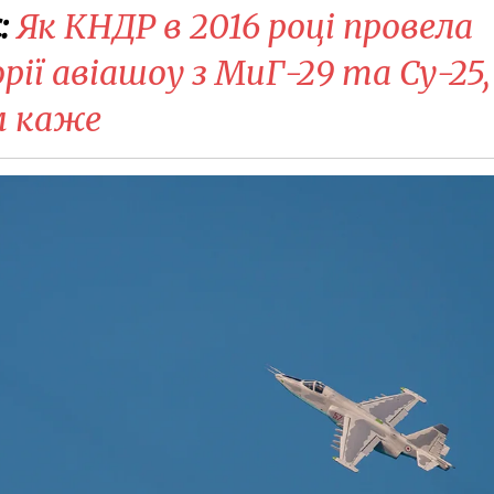
:
Як КНДР в 2016 році провела
орії авіашоу з МиГ-29 та Су-25,
м каже