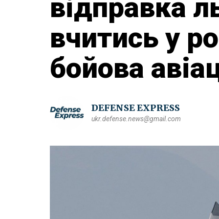
відправка л
вчитись у ро
бойова авіа
DEFENSE EXPRESS
ukr.defense.news@gmail.com