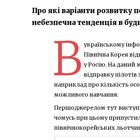
Про які варіанти розвитку п
небезпечна тенденція в бу
В
українському інфо
Північна Корея ві
у Росію. На даний
відправку пілотів
наприклад про кількість ос
можливого навчання.
Першоджерелом тут виступ
чомусь при цьому припустили
північнокорейських льотчик