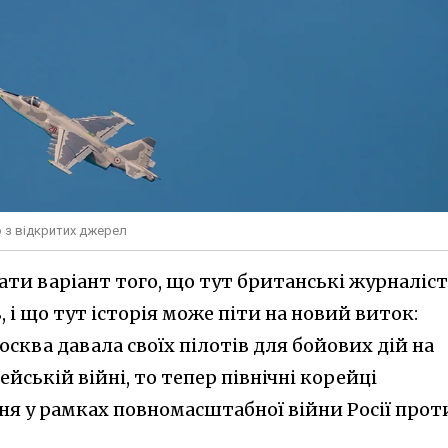
о з відкритих джерел
ти варіант того, що тут британські журналіст
 і що тут історія може піти на новий виток:
осква давала своїх пілотів для бойових дій на
ейській війні, то тепер північні корейці
ня у рамках повномасштабної війни Росії прот