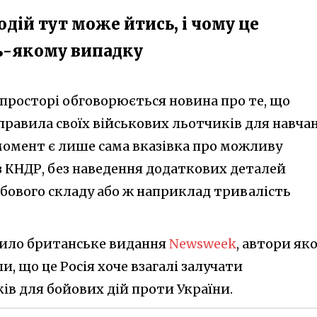
одій тут може йтись, і чому це
дь-якому випадку
просторі обговорюється новина про те, що
дправила своїх військових льотчиків для навча
 момент є лише сама вказівка про можливу
 з КНДР, без наведення додаткових деталей
обового складу або ж наприклад тривалість
ило британське видання
Newsweek
, автори як
, що це Росія хоче взагалі залучати
ів для бойових дій проти України.