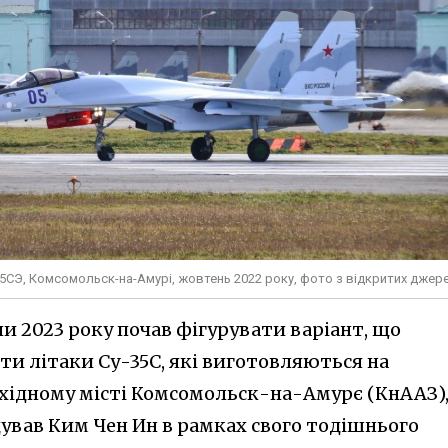
у-35СЭ, Комсомольск-на-Амурі, жовтень 2022 року, фото з відкритих джер
ни 2023 року почав фігурувати варіант, що
ти літаки Су-35С, які виготовляються на
осхідному місті Комсомольск-на-Амурє (КнААЗ)
дував Ким Чен Ин в рамках свого тодішнього