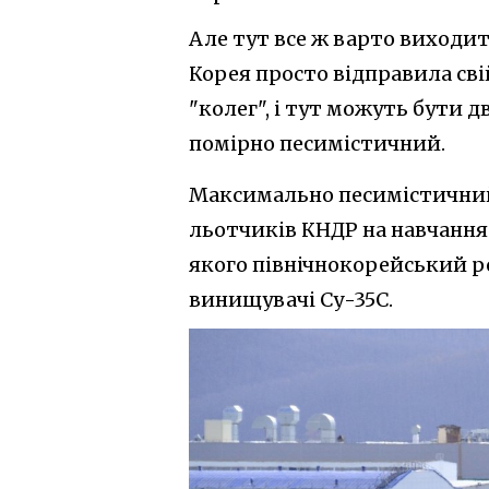
Але тут все ж варто виходити
Корея просто відправила сві
"колег", і тут можуть бути 
помірно песимістичний.
Максимально песимістичний 
льотчиків КНДР на навчання
якого північнокорейський р
винищувачі Су-35С.