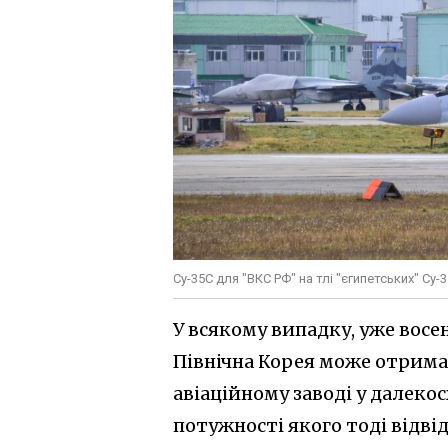
Су-35С для "ВКС РФ" на тлі "єгипетських" С
У всякому випадку, уже восе
Північна Корея може отрима
авіаційному заводі у далек
потужності якого тоді відві