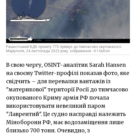
Рашистський ВДК проекту 775 прямує до тимчасово окупованого
Маріуполя, 24 листопада 2022 року, зображення - H I Sutton
В свою чергу, OSINT-аналітик Sarah Hansen
на своєму Twitter-профілі показав фото, яке
свідчить – для перевалки вантажів із
"материкової" території Росії до тимчасово
окупованого Криму армія РФ почала
використовувати невеликий паром
"Лаврентий". Це судно насправді належить
Міноборони РФ, має водозаміщення лише
близько 700 тонн. Очевидно, з