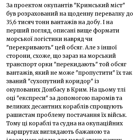
За проектом окупантів "Кримський міст"
був розрахований на щоденну перевалку до
35,6 тисяч тонн вантажів на добу. І на
перший погляд, описані вище формати
морської логістики навряд чи
"перекривають" цей обсяг. Але з іншої
сторони, схоже, що зараз на морський
транспорт орки "перекидають" той обсяг
вантажів, який не може "пропустити" їх так
званий "сухопутний коридор" із
окупованих Донбасу в Крим. На цьому тлі
оці "експреси" за допомогою паромів та
великих десантних кораблів спрощують
рашистам проблему постачання їх військ.
Тому ці кораблі та судна на окупаційних
маршрутах виглядають бажаною та