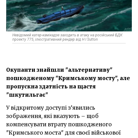
Невідомий катер-камікадзе заходить в атаку на російський БДК
проекту 775, ілюстративний рендер від H I Sutton
Окупанти знайшли "альтернативу"
пошкодженому "Кримському мосту", але
пропускна здатність на щастя
"шкутильгає"
У відкритому доступі з’явились
зображення, які вказують – щоб
компенсувати втрату пошкодженого
"Кримського моста" для своєї військової