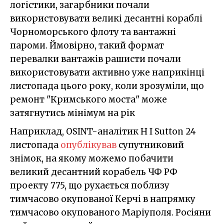
логістики, загарбники почали
використовувати великі десантні кораблі
Чорноморського флоту та вантажні
пароми. Ймовірно, такий формат
перевалки вантажів рашисти почали
використовувати активно уже наприкінці
листопада цього року, коли зрозуміли, що
ремонт "Кримського моста" може
затягнутись мінімум на рік
Наприклад, OSINT-аналітик H I Sutton 24
листопада
опублікував
супутниковий
знімок, на якому можемо побачити
великий десантний корабель ЧФ РФ
проекту 775, що рухається поблизу
тимчасово окупованої Керчі в напрямку
тимчасово окупованого Маріуполя. Росіяни