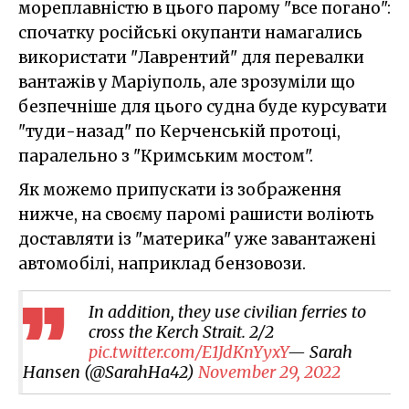
мореплавністю в цього парому "все погано":
спочатку російські окупанти намагались
використати "Лаврентий" для перевалки
вантажів у Маріуполь, але зрозуміли що
безпечніше для цього судна буде курсувати
"туди-назад" по Керченській протоці,
паралельно з "Кримським мостом".
Як можемо припускати із зображення
нижче, на своєму паромі рашисти воліють
доставляти із "материка" уже завантажені
автомобілі, наприклад бензовози.
In addition, they use civilian ferries to
cross the Kerch Strait. 2/2
pic.twitter.com/E1JdKnYyxY
— Sarah
Hansen (@SarahHa42)
November 29, 2022