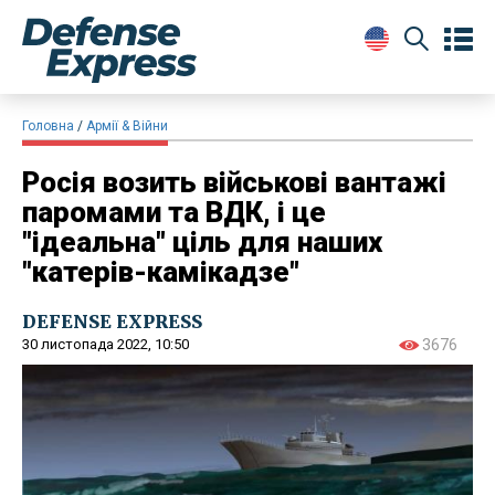
Головна
Армії & Війни
Росія возить військові вантажі
паромами та ВДК, і це
"ідеальна" ціль для наших
"катерів-камікадзе"
DEFENSE EXPRESS
30 листопада 2022, 10:50
3676