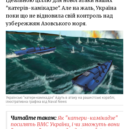
ідеальною ціллю для нової атаки наших
"катерів-камікадзе". Але на жаль, Україна
поки що не відновила свій контроль над
узбережжям Азовського моря.
Українські "катери-камікадзе" йдуть в атаку на рашистські кораблі,
ілюстративна графіка від Naval News
Читайте також:
Як "катери-камікадзе"
посилять ВМС України, і чи зможуть вони