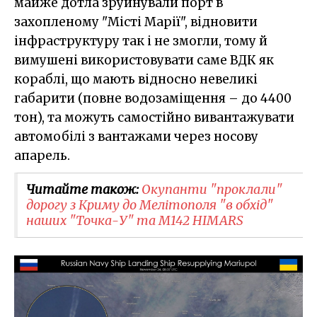
майже дотла зруйнували порт в
захопленому "Місті Марії", відновити
інфраструктуру так і не змогли, тому й
вимушені використовувати саме ВДК як
кораблі, що мають відносно невеликі
габарити (повне водозаміщення – до 4400
тон), та можуть самостійно вивантажувати
автомобілі з вантажами через носову
апарель.
Читайте також:
Окупанти "проклали"
дорогу з Криму до Мелітополя "в обхід"
наших "Точка-У" та M142 HIMARS