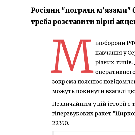
Росіяни "пограли м’язами" біл
треба розставити вірні акц
М
іноборони РФ
навчання у С
різних типів.
оперативного
зокрема пояснює повідомлен
можуть покинути взагалі цю 
Незвичайним у цій історії є
гіперзвукових ракет "Циркон
22350.