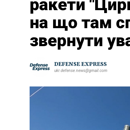
ракети "Цирк
на що там с
звернути ув
DEFENSE EXPRESS
ukr.defense.news@gmail.com