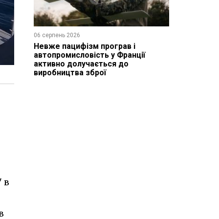
06 серпень 2026
Невже пацифізм програв і
автопромисловість у Франції
активно долучається до
виробництва зброї
 в
в