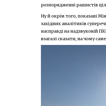
розпорядженні рашистів ціл
Ну й окрім того, показані М
західних аналітиків супереч
насправді на надзвуковій ПК
взагалі сказати, на чому сам