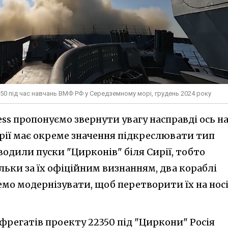
50 під час навчань ВМФ РФ у Середземному морі, грудень 2024 року
press пропонуємо звернути увагу насправді ось н
торії має окреме значення підкреслювати тип
оводили пуски "Цирконів" біля Сирії, тобто
льки за їх офіційним визнанням, два кораблі
мо модернізувати, щоб перетворити їх на носі
 фрегатів проекту 22350 під "Циркони" Росія