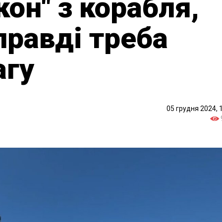
он" з корабля,
правді треба
агу
05 грудня 2024, 