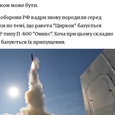
ком може бути.
іноборони РФ кадри знову породили серед
ки по темі, що ракета "Циркон" базується
Р типу П-800 "Оникс". Хоча при цьому складно
е базуються їх припущення.