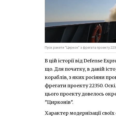
Пуск ракети "Циркон" з фрегата проекту 223
В цій історії від Defense Ex
що. Для початку, в даній іс
кораблів, з яких росіяни пр
фрегати проекту 22350. Оскі
цього проекту довелось окре
"Цирконів".
Характер модернізації своїх