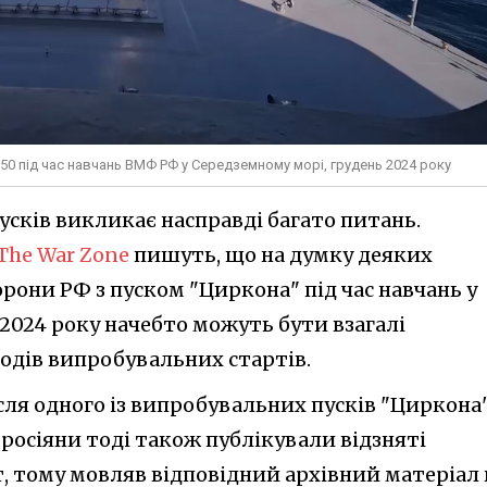
50 під час навчань ВМФ РФ у Середземному морі, грудень 2024 року
сків викликає насправді багато питань.
The War Zone
пишуть, що на думку деяких
орони РФ з пуском "Циркона" під час навчань у
2024 року начебто можуть бути взагалі
зодів випробувальних стартів.
ля одного із випробувальних пусків "Циркона"
 росіяни тоді також публікували відзняті
, тому мовляв відповідний архівний матеріал 