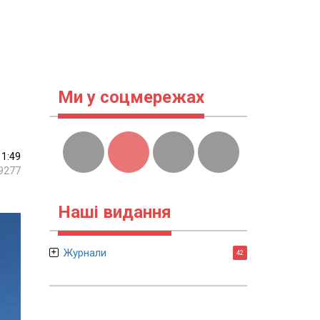
Ми у соцмережах
11:49
9277
Наші видання
Журнали
42