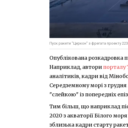
Пуск ракети "Циркон" з фрегата проекту 223
Опублікована розкадровка пу
Наприклад, автори
порталу 
аналітиків, кадри від Міноб
Середземному морі з грудня 
"слейкою" із попередніх епі
Тим більш, що наприклад піс
2020 з акваторії Білого моря
зблизька кадри старту ракет