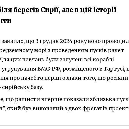
я берегів Сирії, але в цій історії
енти
 заявило, що 3 грудня 2024 року воно проводи
ередземному морі з проведенням пусків ракет
 Для цих навчань були залучені всі кораблі
 угрупування ВМФ РФ, розміщеного в Тартусі, 
ня про начебто перші ознаки того, що росіяни
сирійську базу.
 те, що рашисти вперше показали зблизька пус
", який був виконаний з двох фрегатів проект