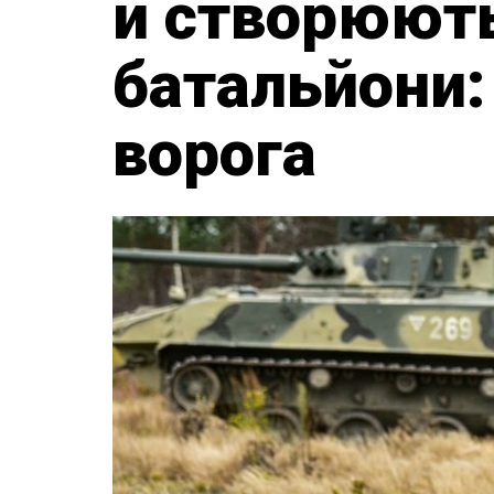
й створюють
батальйони: 
ворога