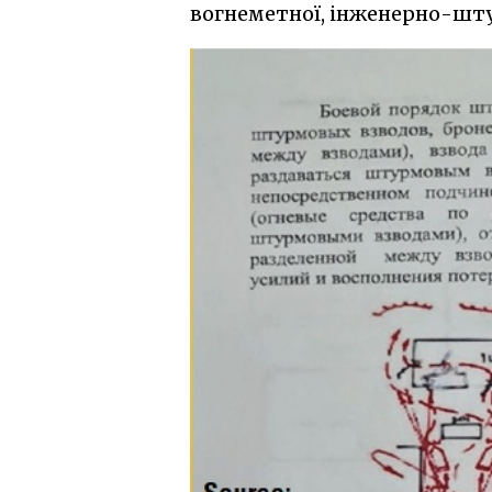
вогнеметної, інженерно-шту