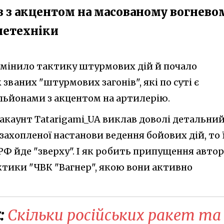
в з акцентом на масованому вогнево
онетехніки
мінило тактику штурмових дій й почало
званих "штурмових загонів", які по суті є
ьйонами з акцентом на артилерію.
о акаунт Tatarigami_UA виклав доволі детальни
 захопленої настанови ведення бойових дій, то 
Ф йде "зверху". І як робить припущення автор
тики "ЧВК "Вагнер", якою вони активно
:
Скільки російських ракет та