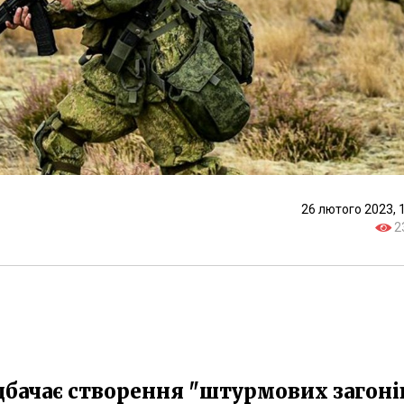
26 лютого 2023, 
2
дбачає створення "штурмових загонів