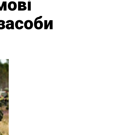
мові
 засоби