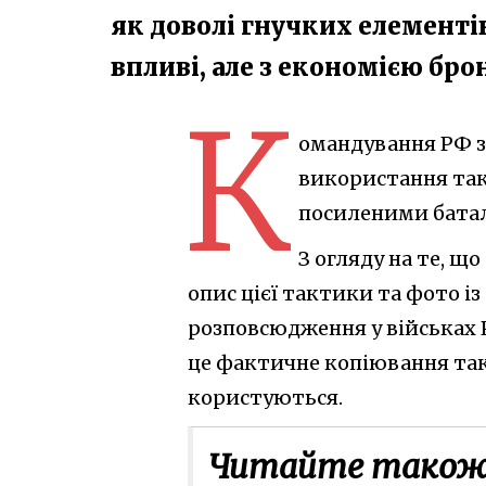
як доволі гнучких елементі
впливі, але з економією бр
К
омандування РФ з
використання так 
посиленими батал
З огляду на те, щ
опис цієї тактики та фото із
розповсюдження у військах Р
це фактичне копіювання так
користуються.
Читайте також