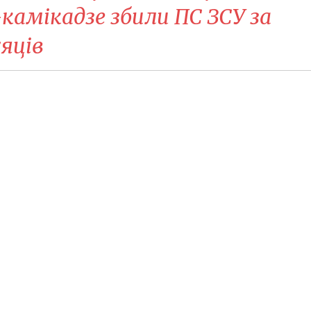
-камікадзе збили ПС ЗСУ за
яців