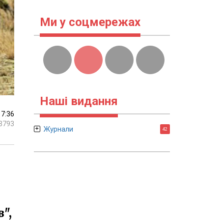
Ми у соцмережах
Наші видання
17:36
3793
Журнали
42
",