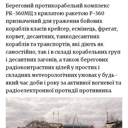
Береговий протикорабельнй комплекс
РК-360МЦ з крилатою ракетою Р-360
призначений для ураження бойових
кораблів класів крейсер, есмінець, фрегат,
корвет, десантних, танкодесантних
кораблів та транспортів, які діють як
самостійно, так і в складі корабельних груп
і десантних загонів, а також берегових
радіоконтрастних цілей у простих і
складних метеорологічних умовах у будь-
який час доби і року за активної вогневої та
радіоелектронної протидії противника.