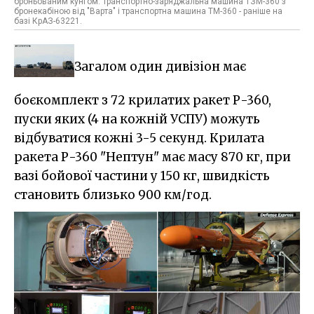
броньованим кунгом. Транспортно-заряджальна машина ТЗМ-360 з
бронекабіною від "Варта" і транспортна машина ТМ-360 - раніше на
базі КрАЗ-63221.
Загалом один дивізіон має
боєкомплект з 72 крилатих ракет Р-360,
пуски яких (4 на кожній УСПУ) можуть
відбуватися кожні 3-5 секунд. Крилата
ракета Р-360 "Нептун" має масу 870 кг, при
вазі бойової частини у 150 кг, швидкість
становить близько 900 км/год.