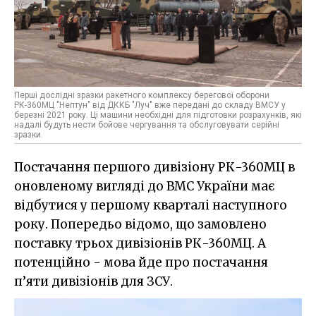
Перші дослідні зразки ракетного комплексу берегової оборони
РК-360МЦ "Нептун" від ДККБ "Луч" вже передані до складу ВМСУ у
березні 2021 року. Ці машини необхідні для підготовки розрахунків, які
надалі будуть нести бойове чергування та обслуговувати серійні
зразки.
Постачання першого дивізіону РК-360МЦ в
оновленому вигляді до ВМС України має
відбутися у першому кварталі наступного
року. Попередьо відомо, що замовлено
поставку трьох дивізіонів РК-360МЦ. А
потенційно - мова йде про постачання
п’яти дивізіонів для ЗСУ.