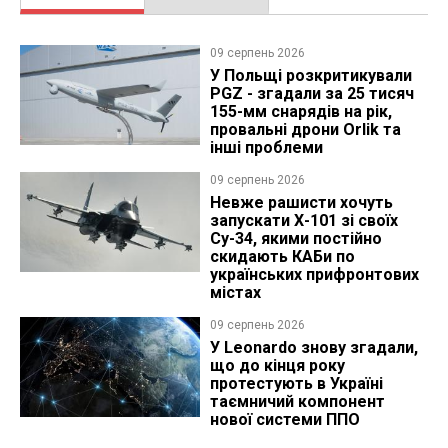
09 серпень 2026
У Польщі розкритикували
PGZ - згадали за 25 тисяч
155-мм снарядів на рік,
провальні дрони Orlik та
інші проблеми
09 серпень 2026
Невже рашисти хочуть
запускати Х-101 зі своїх
Су-34, якими постійно
скидають КАБи по
українських прифронтових
містах
09 серпень 2026
У Leonardo знову згадали,
що до кінця року
протестують в Україні
таємничий компонент
нової системи ППО