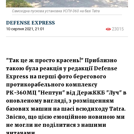
Самохідна пускова установка УСПУ-360 на базі Tatra
DEFENSE EXPRESS
10 серпня 2021, 21:01
23015
"Так це ж просто красень!" Приблизно
такою була реакція у редакції Defense
Express на перші фото берегового
протикорабельного комплексу
РК-360МЦ "Нептун" від ДержККБ "Луч" в
оновленому вигляді, з розміщенням
базових машин на шасі всюдиходу Tatra.
Звісно, що цією емоційною новиною ми
не могли не поділитися з нашими
читачами.