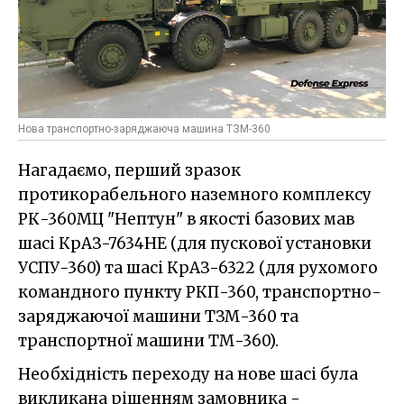
Нова транспортно-заряджаюча машина ТЗМ-360
Нагадаємо, перший зразок
протикорабельного наземного комплексу
РК-360МЦ "Нептун" в якості базових мав
шасі КрАЗ-7634НЕ (для пускової установки
УСПУ-360) та шасі КрАЗ-6322 (для рухомого
командного пункту РКП-360, транспортно-
заряджаючої машини ТЗМ-360 та
транспортної машини ТМ-360).
Необхідність переходу на нове шасі була
викликана рішенням замовника -