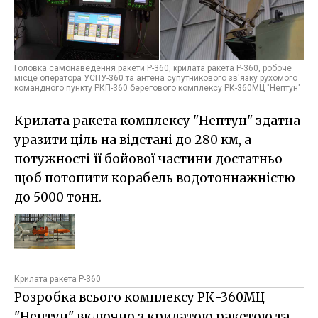
Головка самонаведення ракети Р-360, крилата ракета Р-360, робоче
місце оператора УСПУ-360 та антена супутникового зв'язку рухомого
командного пункту РКП-360 берегового комплексу РК-360МЦ "Нептун"
Крилата ракета комплексу "Нептун" здатна
уразити ціль на відстані до 280 км, а
потужності її бойової частини достатньо
щоб потопити корабель водотоннажністю
до 5000 тонн.
Крилата ракета Р-360
Розробка всього комплексу РК-360МЦ
"Нептун" включно з крилатою ракетою та