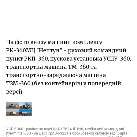
На фото внизу машини комплексу
РК-360МЦ "Нептун" - рухомий командний
пункт РКП-360, пускова установка УСПУ-360,
транспортна машина ТМ-360 та
транспортно-заряджаюча машина
ТЗМ-360 (без контейнерів) у попередній
версії.
УСПУ-360 - раніше на шасі КрАЗ-7634НЕ 8х8, мобільний командний
пункт РКП-360 - на шасі КрАЗ-63221 з броньованої кабіною від "Варта" і