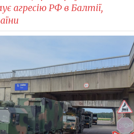
ує агресію РФ в Балтії,
аїни