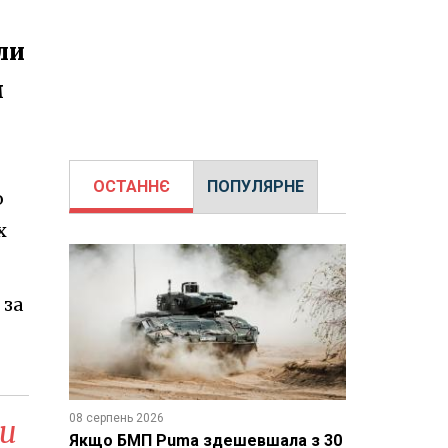
ли
м
ОСТАННЄ
ПОПУЛЯРНЕ
ю
х
 за
08 серпень 2026
си
Якщо БМП Puma здешевшала з 30