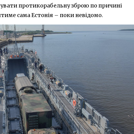
упувати протикорабельну зброю по причині
итиме сама Естонія – поки невідомо.