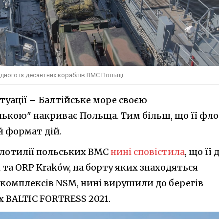
дного із десантних кораблів ВМС Польщі
ситуації – Балтійське море своєю
ькою" накриває Польща. Тим більш, що її фл
й формат дій.
флотилії польських ВМС
нині сповістила
, що її 
 та ORP Kraków, на борту яких знаходяться
омплексів NSM, нині вирушили до берегів
х BALTIC FORTRESS 2021.