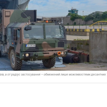
рів, а от радіус застосування – обмежений лише можливостями десантних