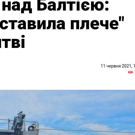
 над Балтією:
ставила плече"
итві
11 червня 2021, 