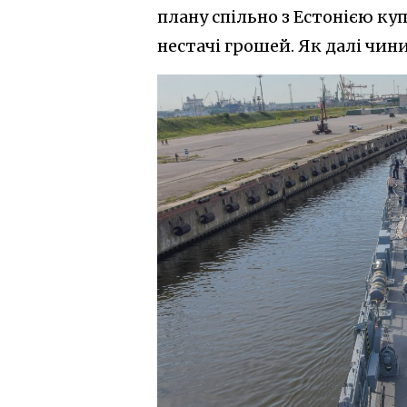
плану спільно з Естонією к
нестачі грошей. Як далі чин