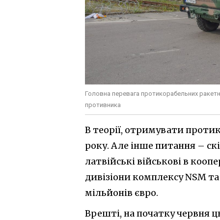
Головна перевага протикорабельних ракетних
противника
В теорії, отримувати протик
року. Але інше питання – скі
латвійські військові в коопе
дивізіони комплексу NSM та 
мільйонів євро.
Врешті, на початку червня ц