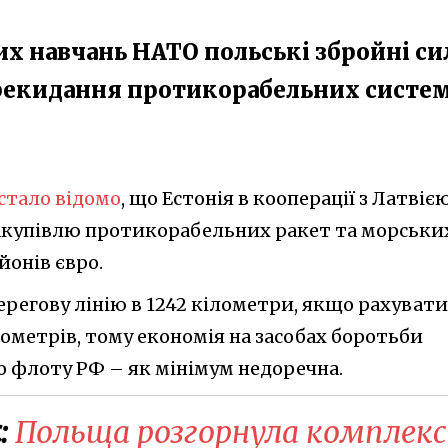
х навчань НАТО польські збройні си
рекидання протикорабельних систе
стало відомо
, що Естонія в кооперації з Латвіє
акупівлю протикорабельних ракет та морськи
йонів євро.
ерегову лінію в 1242 кілометри, якщо рахувати
ілометрів, тому економія на засобах боротьби
о флоту РФ – як мінімум недоречна.
:
Польща розгорнула комплек