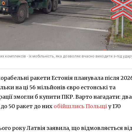
 комплексів - їх мобільність, яка дозволяє вчасно виходити з-під удар
орабельні ракети Естонія планувала після 202
льки на ці 56 мільйонів євро естонські та
рації змогли б купити ПКР. Варто нагадати: два
до 50 ракет до них
обійшлись Польщі
у 170
ього року Латвія заявила, що відмовляється ві