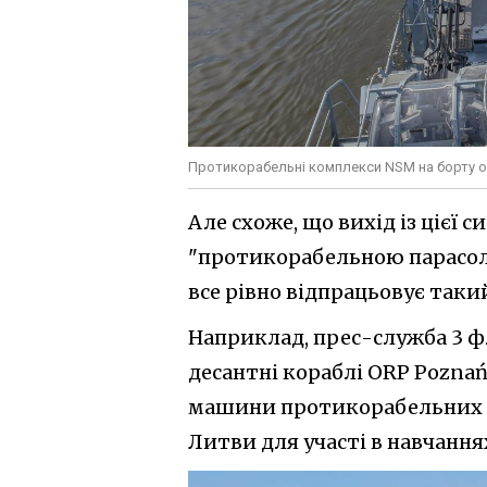
Протикорабельні комплекси NSM на борту о
Але схоже, що вихід із цієї 
"протикорабельною парасол
все рівно відпрацьовує таки
Наприклад, прес-служба 3 
десантні кораблі ORP Poznań
машини протикорабельних к
Литви для участі в навчання