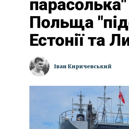
парасолька"
Польща "під
Естонії та Л
Іван Киричевський