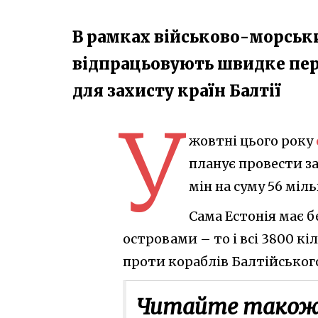
В рамках військово-морськи
відпрацьовують швидке пе
для захисту країн Балтії
У
жовтні цього року
планує провести з
мін на суму 56 міль
Сама Естонія має б
островами – то і всі 3800 к
проти кораблів Балтійськог
Читайте також