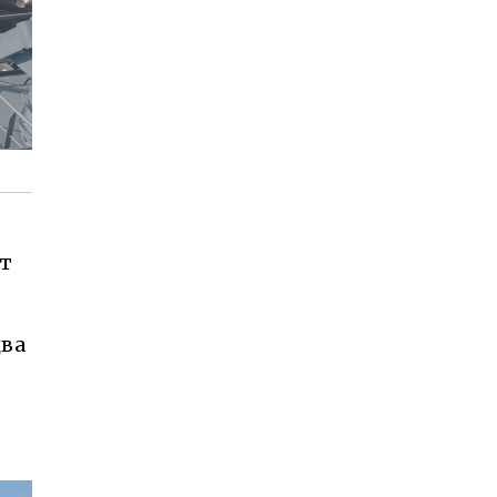
от
два