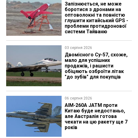
Запізнюється, не може
боротися з дронами на
оптоволокні та повністю
глушити китайський GPS -
проблеми протидронової
системи Тайваню
03 серпня 2026
Двомісного Су-57, схоже,
мало для успішних
продажів, і рашисти
обіцяють озброїти літак
"до зубів" для покупців
06 серпня 2026
AIM-260A JATM проти
Китаю буде недостаньо,
але Австралія готова
чекати на цю ракету ще 7
років