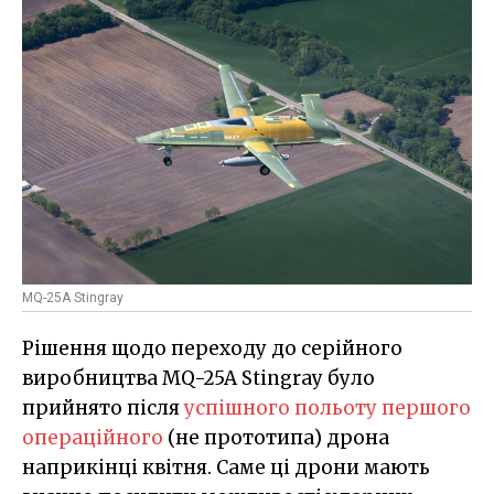
MQ-25A Stingray
Рішення щодо переходу до серійного
виробництва MQ-25A Stingray було
прийнято після
успішного польоту першого
операційного
(не прототипа) дрона
наприкінці квітня. Саме ці дрони мають