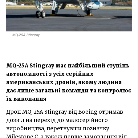
MQ-25A Stingray
MQ-25A Stingray має найбільший ступінь
автономності з усіх серійних
американських дронів, якому людина
дає лише загальні команди та контролює
їх виконання
Дрон MQ-25A Stingray від Boeing отримав
дозвіл на перехід до малосерійного
виробництва, перетнувши позначку
Milestone C, а також перше замовлення від