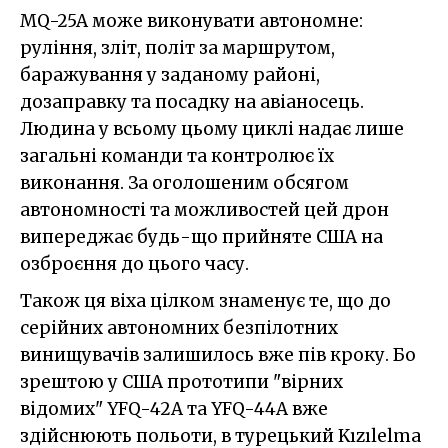
MQ-25A може виконувати автономне:
руління, зліт, політ за маршрутом,
баражування у заданому районі,
дозаправку та посадку на авіаносець.
Людина у всьому цьому циклі надає лише
загальні команди та контролює їх
виконання. За оголошеним обсягом
автономності та можливостей цей дрон
випереджає будь-що прийняте США на
озброєння до цього часу.
Також ця віха цілком знаменує те, що до
серійних автономних безпілотних
винищувачів залишилось вже пів кроку. Бо
зрештою у США прототипи "вірних
відомих" YFQ-42A та YFQ-44A вже
здійснюють польоти, в турецький Kızılelma