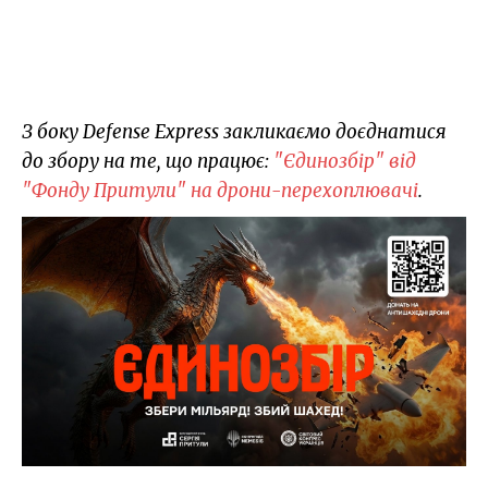
З боку Defense Express закликаємо доєднатися
до збору на те, що працює:
"Єдинозбір" від
"Фонду Притули" на дрони-перехоплювачі
.