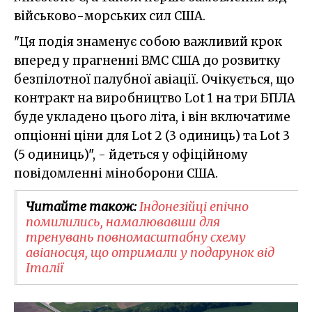
військово-морських сил США.
"Ця подія знаменує собою важливий крок
вперед у прагненні ВМС США до розвитку
безпілотної палубної авіації. Очікується, що
контракт на виробництво Lot 1 на три БПЛА
буде укладено цього літа, і він включатиме
опціонні ціни для Lot 2 (3 одиниць) та Lot 3
(5 одиниць)", - йдеться у офіційному
повідомленні міноборони США.
Читайте також:
Індонезійці епічно
помилились, намалювавши для
тренувань повномасштабну схему
авіаносця, що отримали у подарунок від
Італії