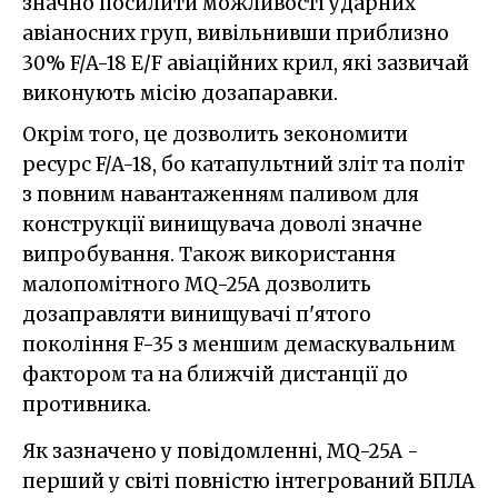
значно посилити можливості ударних
авіаносних груп, вивільнивши приблизно
30% F/A-18 E/F авіаційних крил, які зазвичай
виконують місію дозапаравки.
Окрім того, це дозволить зекономити
ресурс F/A-18, бо катапультний зліт та політ
з повним навантаженням паливом для
конструкції винищувача доволі значне
випробування. Також використання
малопомітного MQ-25A дозволить
дозаправляти винищувачі п'ятого
покоління F-35 з меншим демаскувальним
фактором та на ближчій дистанції до
противника.
Як зазначено у повідомленні, MQ-25A -
перший у світі повністю інтегрований БПЛА