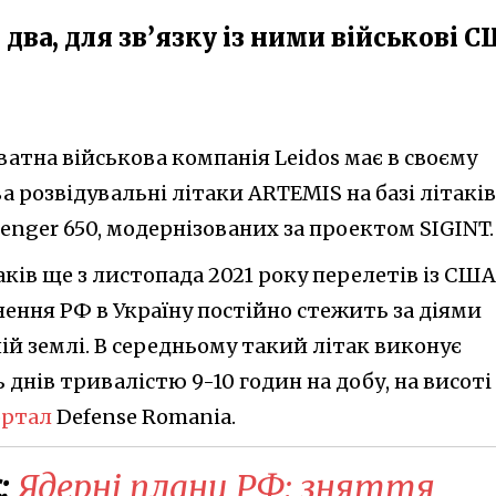
о два, для зв’язку із ними військові 
атна військова компанія Leidos має в своєму
 розвідувальні літаки ARTEMIS на базі літаків
lenger 650, модернізованих за проектом SIGINT.
аків ще з листопада 2021 року перелетів із США
нення РФ в Україну постійно стежить за діями
ій землі. В середньому такий літак виконує
днів тривалістю 9-10 годин на добу, на висоті
ортал
Defense Romania.
:
Ядерні плани РФ: зняття