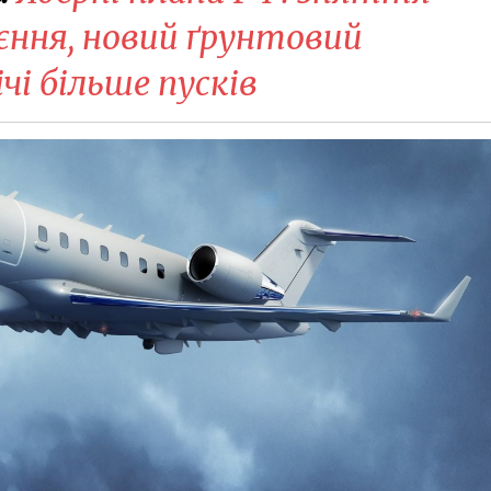
оєння, новий ґрунтовий
чі більше пусків