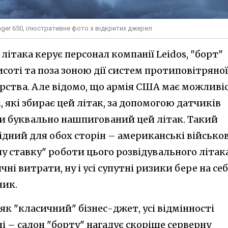
enger 650, ілюстративне фото з відкритих джерел
ітака керує персонал компанії Leidos, "борт"
исоті та поза зоною дії систем протиповітряної
орства. Але відомо, що армія США має можливі
, які збирає цей літак, за допомогою датчиків
ми буквально нашпигований цей літак. Такий
дний для обох сторін – американські військов
у ставку" роботи цього розвідувального літака
чні витрати, ну і усі супутні ризики бере на се
ник.
як "класичний" бізнес-джет, усі відмінності
 – салон "борту" нагадує скоріше серверну