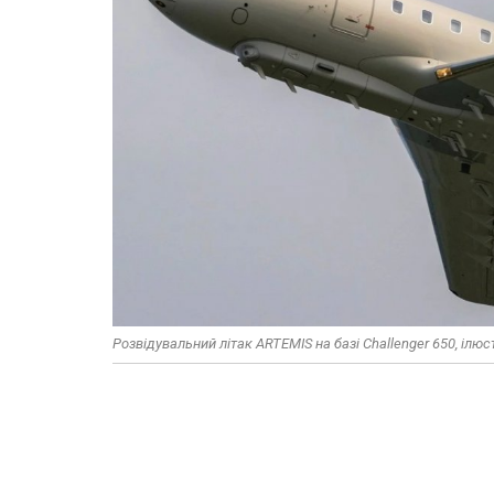
Розвідувальний літак ARTEMIS на базі Challenger 650, ілю