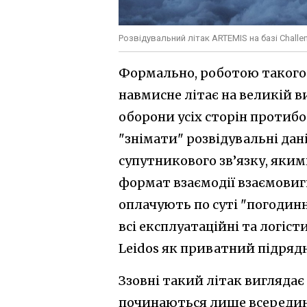
Розвідувальний літак ARTEMIS на базі Chall
Формально, роботою такого л
навмисне літає на великій в
оборони усіх сторін протиб
"знімати" розвідувальні дані
супутникового зв’язку, яки
формат взаємодії взаємовигі
оплачують по суті "погодинн
всі експлуатаційні та логісти
Leidos як приватний підряд
Ззовні такий літак виглядає 
починаються лише всередині