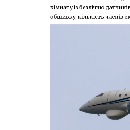
кімнату із безліччю датчикі
обшивку, кількість членів е