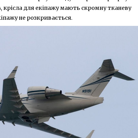
в, крісла для екіпажу мають скромну тканеву
кіпажу не розкривається.