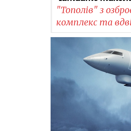
"Тополів" з озбр
комплекс та вдві