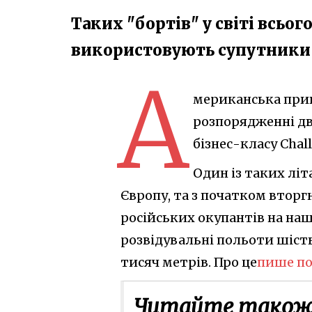
Таких "бортів" у світі всьог
використовують супутники
А
мериканська прив
розпорядженні два
бізнес-класу Chal
Один із таких літ
Європу, та з початком вторг
російських окупантів на наш
розвідувальні польоти шість 
тисяч метрів. Про це
пише п
Читайте також