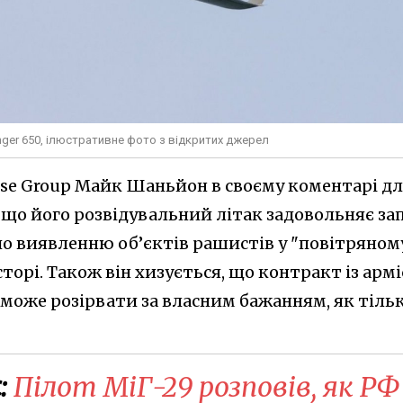
enger 650, ілюстративне фото з відкритих джерел
nse Group Майк Шаньйон в своєму коментарі д
 що його розвідувальний літак задовольняє за
о виявленню об’єктів рашистів у "повітряном
орі. Також він хизується, що контракт із арм
 може розірвати за власним бажанням, як тіль
:
Пілот МіГ-29 розповів, як РФ