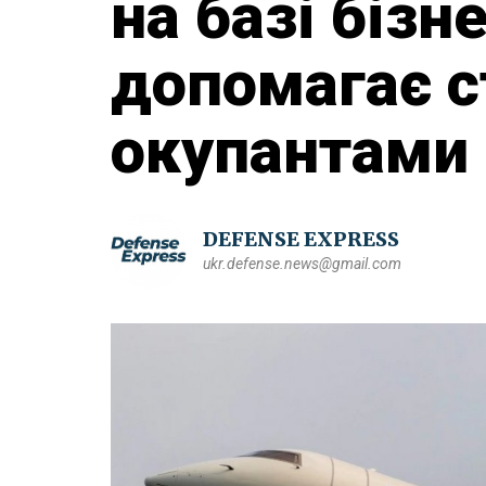
на базі біз
допомагає с
окупантами 
DEFENSE EXPRESS
ukr.defense.news@gmail.com