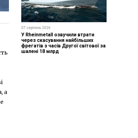
07 серпень 2026
У Rheinmetall озвучили втрати
через скасування найбільших
фрегатів з часів Другої світової за
шалені 18 млрд
сть
і
, а
бе