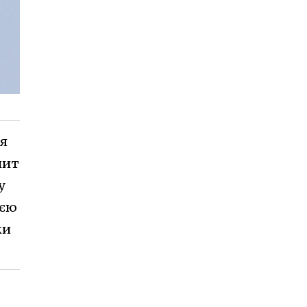
ля
пит
у
ією
ки