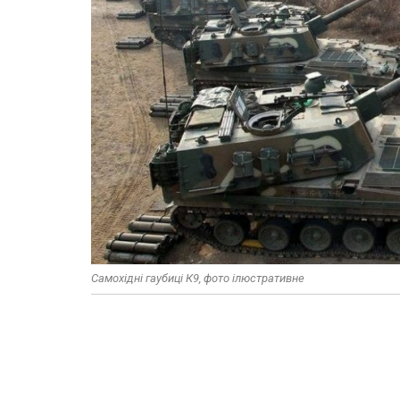
Самохідні гаубиці К9, фото ілюстративне