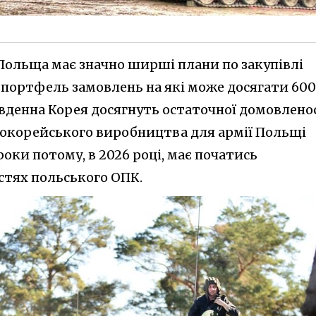
Польща має значно ширші плани по закупівлі
 портфель замовлень на які може досягати 600
вденна Корея досягнуть остаточної домовленос
нокорейського виробництва для армії Польщі
 роки потому, в 2026 році, має початись
стях польського ОПК.