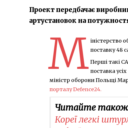
Проект передбачає виробни
артустановок на потужност
М
іністерство 
поставку 48 с
Перші такі СА
поставка усіх
міністр оборони Польщі Мар
порталу Defence24.
Читайте також
Кореї легкі штур