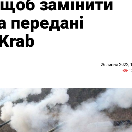
 щоб замінити
а передані
 Krab
26 липня 2022, 
1