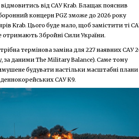
 відмовитись від САУ Krab. Блащак пояснив
боронний концерн PGZ зможе до 2026 року
ів Krab. Цього буде мало, щоб замістити ті СА
ще отримають Збройні Сили України.
трібна термінова заміна для 227 наявних САУ 2
, за даними The Military Balance). Саме тому
имушене будувати настільки масштабні плани
вденнокорейських САУ К9.