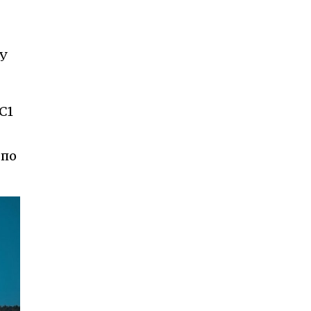
У
С1
 по