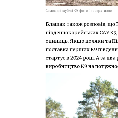
Самохідні гаубиці К9, фото ілюстративне
Блащак також розповів, що 
південнокорейських САУ К9,
одиниць. Якщо поляки та Пі
поставка перших К9 півден
стартує в 2024 році. А за два
виробництво К9 на потужно