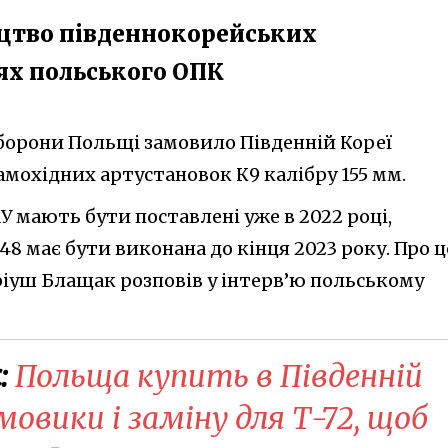
цтво південнокорейських
ях польського ОПК
оборони Польщі замовило Південній Кореї
амохідних артустановок К9 калібру 155 мм.
У мають бути поставлені уже в 2022 році,
 48 має бути виконана до кінця 2023 року. Про ц
іуш Блащак розповів у інтерв’ю польському
:
Польща купить в Південній
мовики і заміну для Т-72, щоб