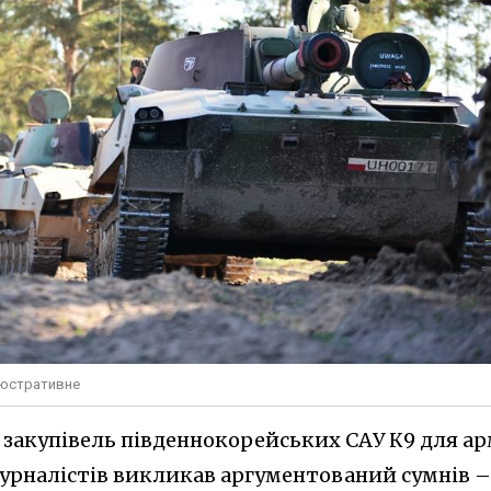
ілюстративне
закупівель південнокорейських САУ К9 для ар
урналістів викликав аргументований сумнів –