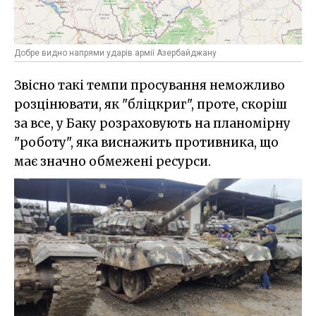
Добре видно напрями ударів армії Азербайджану
Звісно такі темпи просування неможливо
розцінювати, як "бліцкриг", проте, скоріш
за все, у Баку розраховують на планомірну
"роботу", яка виснажить противника, що
має значно обмежені ресурси.