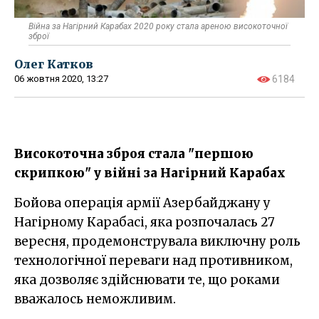
Війна за Нагірний Карабах 2020 року стала ареною високоточної
зброї
Олег Катков
06 жовтня 2020, 13:27
6184
Високоточна зброя стала "першою
скрипкою" у війні за Нагірний Карабах
Бойова операція армії Азербайджану у
Нагірному Карабасі, яка розпочалась 27
вересня, продемонструвала виключну роль
технологічної переваги над противником,
яка дозволяє здійснювати те, що роками
вважалось неможливим.