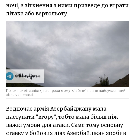
ночі, а зіткнення з ними призведе до втрати
літака або вертольоту.
Попри примітивність, такі троси можуть "збити" навіть найсучасніший
літак чи вертоліт
Водночас армія Азербайджану мала
наступати "вгору", тобто мала більш ніж
важкі умови для атаки. Саме тому основну
ставку у бойових діях Азербайджан зробив