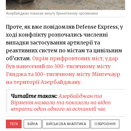
Азербайджан показав кинуту бронетехніку противника
Проте, як вже повідомляв Defense Express, у
ході конфлікту розпочались численні
випадки застосування артилерії та
реактивних систем по містам та цивільним
об’єктам.
Окрім прифронтових міст, удар
був нанесений по 300-тисячному місту
Гянджа та 100-тисячному місту Мінгечаур
на території Азербайджану.
Читайте також:
​Азербайджан та
Вірменія назвали та показали на відео
втрати один одного за останній час
ТЕГИ
ВІЙНА
ВІЙСЬКОВА АНАЛІТИКА
ОЗБРОЄННЯ