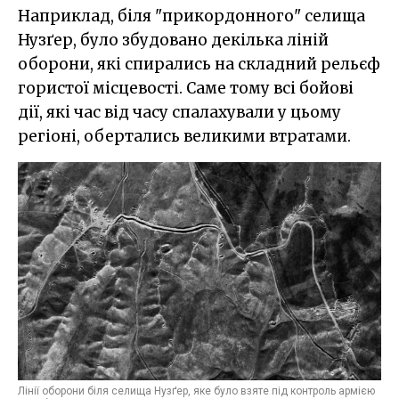
Наприклад, біля "прикордонного" селища
Нузґер, було збудовано декілька ліній
оборони, які спирались на складний рельєф
гористої місцевості. Саме тому всі бойові
дії, які час від часу спалахували у цьому
регіоні, обертались великими втратами.
Лінії оборони біля селища Нузґер, яке було взяте під контроль армією