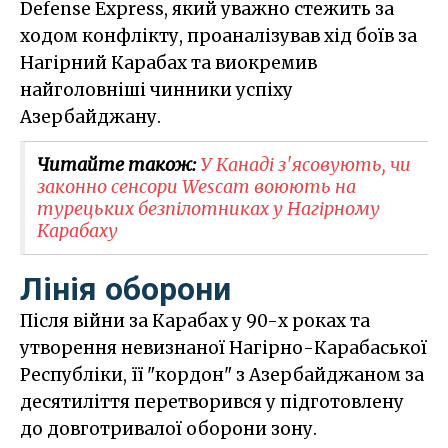
Defense Express, який уважно стежить за
ходом конфлікту, проаналізував хід боїв за
Нагірний Карабах та виокремив
найголовніші чинники успіху
Азербайджану.
Читайте також:
У Канаді з'ясовують, чи
законно сенсори Wescam воюють на
турецьких безпілотниках у Нагірному
Карабаху
Лінія оборони
Після війни за Карабах у 90-х роках та
утворення невизнаної Нагірно-Карабаської
Республіки, її "кордон" з Азербайджаном за
десятиліття перетворився у підготовлену
до довготривалої оборони зону.