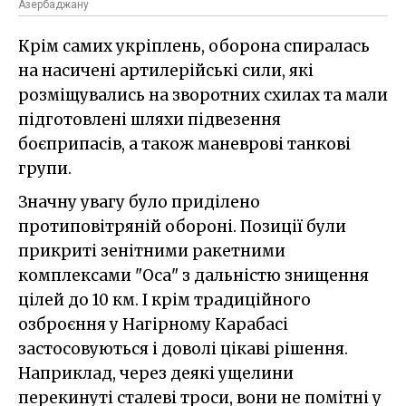
Азербаджану
Крім самих укріплень, оборона спиралась
на насичені артилерійські сили, які
розміщувались на зворотних схилах та мали
підготовлені шляхи підвезення
боєприпасів, а також маневрові танкові
групи.
Значну увагу було приділено
протиповітряній обороні. Позиції були
прикриті зенітними ракетними
комплексами "Оса" з дальністю знищення
цілей до 10 км. І крім традиційного
озброєння у Нагірному Карабасі
застосовуються і доволі цікаві рішення.
Наприклад, через деякі ущелини
перекинуті сталеві троси, вони не помітні у