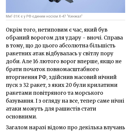
МиГ-31К є у РФ єдиним носієм Х-47 "Кинжал"
Окрім того, нетиповим є час, який був
обраний ворогом для удару - вночі. Справа
в тому, що до цього абсолютна більшість
ракетних атак відбувалась у світлу пору
доби. Але 16 лютого ворог вперше, якщо не
брати початок повномасштабного
вторгнення РФ, здійснив масовий нічний
пуск з 32 ракет, з яких 20 були крилатими
ракетами повітряного та морського
базування. І з огляду на все, тепер саме нічні
атаки можуть для рашистів стати
основними.
Загалом наразі відомо про декілька влучань