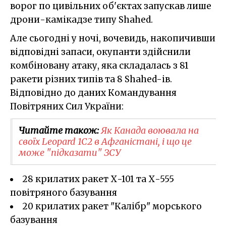
ворог по цивільних об'єктах запускав лише
дрони-камікадзе типу Shahed.
Але сьогодні у ночі, вочевидь, накопичивши
відповідні запаси, окупанти здійснили
комбіновану атаку, яка складалась з 81
ракети різних типів та 8 Shahed-ів.
Відповідно до даних Командування
Повітряних Сил України:
Читайте також:
Як Канада воювала на
своїх Leopard 1C2 в Афганістані, і що це
може "підказати" ЗСУ
28 крилатих ракет Х-101 та Х-555
повітряного базування
20 крилатих ракет "Калібр" морського
базування