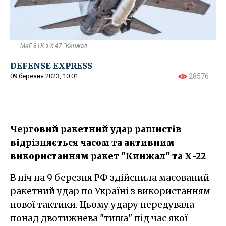
МиГ-31К з Х-47 "Кинжал"
DEFENSE EXPRESS
09 березня 2023, 10:01
28576
Черговий ракетний удар рашистів
відрізняється часом та активним
використанням ракет "Кинжал" та Х-22
В ніч на 9 березня РФ здійснила масований
ракетний удар по Україні з використанням
нової тактики. Цьому удару передувала
понад двотижнева "тиша" під час якої