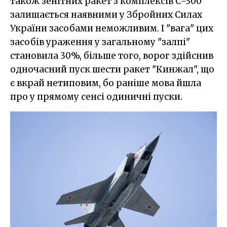
також зенітних ракет з комплексів С-300
залишається наявними у Збройних Силах
України засобами неможливим. І "вага" цих
засобів ураження у загальному "залпі"
становила 30%, більше того, ворог здійснив
одночасний пуск шести ракет "Кинжал", що
є вкрай нетиповим, бо раніше мова йшла
про у прямому сенсі одиничні пуски.