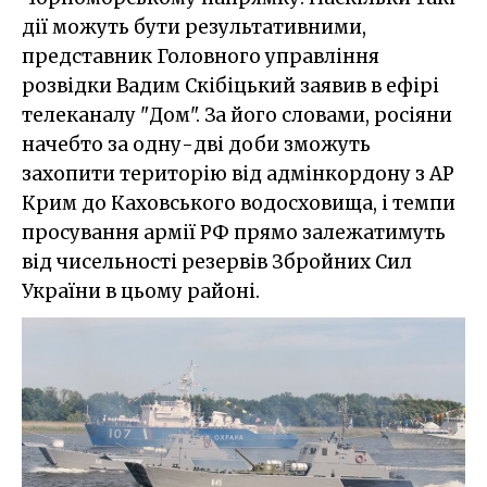
дії можуть бути результативними,
представник Головного управління
розвідки Вадим Скібіцький заявив в ефірі
телеканалу "Дом". За його словами, росіяни
начебто за одну-дві доби зможуть
захопити територію від адмінкордону з АР
Крим до Каховського водосховища, і темпи
просування армії РФ прямо залежатимуть
від чисельності резервів Збройних Сил
України в цьому районі.