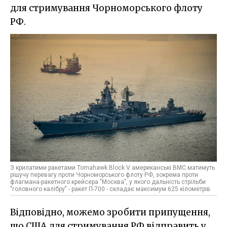
для стримування Чорноморського флоту
РФ.
З крилатими ракетами Tomahawk Block V американські ВМС матимуть
рішучу перевагу проти Чорноморського флоту РФ, зокрема проти
флагмана-ракетного крейсера "Москва", у якого дальність стрільби
"головного калібру" - ракет П-700 - складає максимум 625 кілометрів
Відповідно, можемо зробити припущення,
що США для стримування РФ відправить у