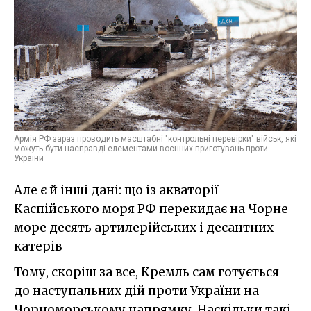
Армія РФ зараз проводить масштабні "контрольні перевірки" військ, які
можуть бути насправді елементами воєнних приготувань проти
України
Але є й інші дані: що із акваторії
Каспійського моря РФ перекидає на Чорне
море десять артилерійських і десантних
катерів
Тому, скоріш за все, Кремль сам готується
до наступальних дій проти України на
Чорноморському напрямку. Наскільки такі