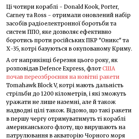
Ці чотири кораблі - Donald Kook, Porter,
Carney та Ross - отримали оновлений набір
засобів радіоелектронної боротьби та
систем ППО, яке дозволяє ефективно
боротись проти російських ПКР "Оникс" та
Х-35, котрі базуються в окупованому Криму.
А от наприкінці березня цього року, як
розповідав Defence Express, флот
США
почав переозброєння на новітні ракети
Tomahawk Block V, котрі мають дальність
стрільби до 1200 кілометрів, і які зможуть
уражати не лише наземні, але й також
надводні цілі також. Відомо, що такі ракети
в першу чергу отримуватимуть ті кораблі
американського флоту, що вирушають на
патрулювання в акваторію Чорного моря