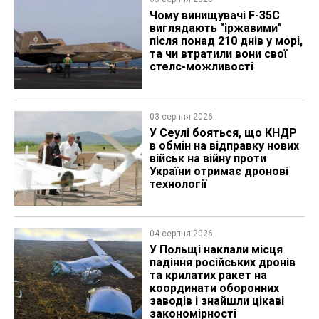
Чому винищувачі F-35C
виглядають "іржавими"
після понад 210 днів у морі,
та чи втратили вони свої
стелс-можливості
03 серпня 2026
У Сеулі бояться, що КНДР
в обмін на відправку нових
військ на війну проти
України отримає дронові
технології
04 серпня 2026
У Польщі наклали місця
падіння російських дронів
та крилатих ракет на
координати оборонних
заводів і знайшли цікаві
закономірності