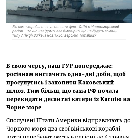
Які саме кораблі планує послати флот США в Чорноморський
регіон – точно невідомо, але ймовірно, що це будуть есмінці
типу Arleigh Burke із новітньої версією Tomahawk
В свою чергу, наш ГУР попереджає:
росіянам вистачить одна-дві доби, щоб
просунутись і захопити Каховський
шлюз. Тим більш, що сама РФ почала
перекидати десантні катери із Каспію на
Чорне море
Сполучені Штати Америки відправляють до
Чорного моря два свої військові кораблі,
котрі перебуватимуть в регіоні до 4 травня