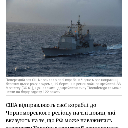
Попередній раз США посилало свої кораблі в Чорне море наприкінці
березня цього року: зокрема, 19 березня в регіон зайшов крейсер USS
Monterey (CG 61), що належить до крейсерів типу Ticonderoga та може
нести на борту одразу 122 ракети
США відправляють свої кораблі до
Чорноморського регіону на тлі новин, які
вказують на те, що РФ може наважитись