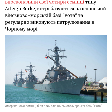
вдосконалили свої чотири есмінці
типу
Arleigh Burke, котрі базуються на іспанській
військово-морській базі "Рота" та
регулярно виконують патрулювання в
Чорному морі.
Американські есмінці біля причалів військово-морської бази "Рота"