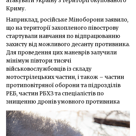
атакувати Україну з території окупованого
Криму.
Наприклад, російське Міноборони заявило,
що на території захопленого півострову
стартували навчання по відпрацюванню
захисту від можливого десанту противника.
Для проведення цих маневрів залучили
мінімум півтори тисячі
військовослужбовців із складу
мотострілецьких частин, і також – частин
протиповітряної оборони та підрозділів
РЕБ, частин РБХЗ та спеціалістів по
знищенню дронів умовного противника