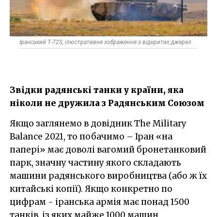
Іранський Т-72S, ілюстративне зображення з відкритих джерел
Звідки радянські танки у країни, яка
ніколи не дружила з Радянським Союзом
Якщо заглянемо в довідник The Military
Balance 2021, то побачимо – Іран «на
папері» має доволі вагомий бронетанковий
парк, значну частину якого складають
машини радянського виробництва (або ж їх
китайські копії). Якщо конкретно по
цифрам - іранська армія має понад 1500
танків, із яких майже 1000 машин