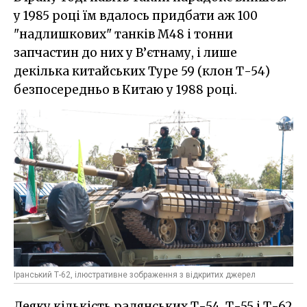
у 1985 році їм вдалось придбати аж 100
"надлишкових" танків М48 і тонни
запчастин до них у В’єтнаму, і лише
декілька китайських Type 59 (клон Т-54)
безпосередньо в Китаю у 1988 році.
Іранський Т-62, ілюстративне зображення з відкритих джерел
Деяку кількість радянських Т-54, Т-55 і Т-62