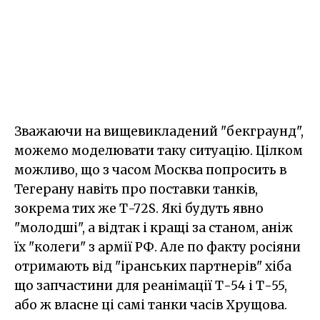
Зважаючи на вищевикладений "бекграунд",
можемо моделювати таку ситуацію. Цілком
можливо, що з часом Москва попросить в
Тегерану навіть про поставки танків,
зокрема тих же Т-72S. Які будуть явно
"молодші", а відтак і кращі за станом, аніж
їх "колеги" з армії РФ. Але по факту росіяни
отримають від "іранських партнерів" хіба
що запчастини для реанімації Т-54 і Т-55,
або ж власне ці самі танки часів Хрущова.