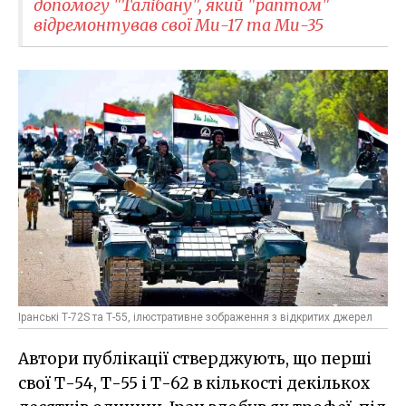
допомогу "Талібану", який "раптом"
відремонтував свої Ми-17 та Ми-35
Іранські Т-72S та Т-55, ілюстративне зображення з відкритих джерел
Автори публікації стверджують, що перші
свої Т-54, Т-55 і Т-62 в кількості декількох