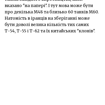
вказано "на папері". І тут мова може бути
про декілька М48 та близько 60 танків М60.
Натомість в іранців на зберіганні може
бути доволі велика кількість тих самих
Т-54, Т-55 і Т-62 та їх китайських "клонів".