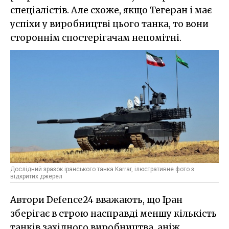
спеціалістів. Але схоже, якщо Тегеран і має
успіхи у виробництві цього танка, то вони
стороннім спостерігачам непомітні.
Дослідний зразок іранського танка Karrar, ілюстративне фото з
відкритих джерел
Автори Defence24 вважають, що Іран
зберігає в строю насправді меншу кількість
танків західного виробництва, аніж