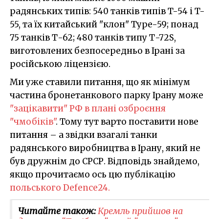
радянських типів: 540 танків типів T-54 і T-
55, та їх китайський "клон" Type-59; понад
75 танків Т-62; 480 танків типу Т-72S,
виготовлених безпосередньо в Ірані за
російською ліцензією.
Ми уже ставили питання, що як мінімум
частина бронетанкового парку Ірану може
"зацікавити" РФ в плані озброєння
"чмобіків"
. Тому тут варто поставити нове
питання – а звідки взагалі танки
радянського виробництва в Ірану, який не
був дружнім до СРСР. Відповідь знайдемо,
якщо прочитаємо ось цю публікацію
польського Defence24.
Читайте також:
Кремль прийшов на