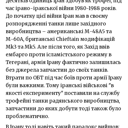
десятків одиниць Іран здобув як трофеї, під
час ірано-іракської війни 1980-1988 років.
До початку цієї війни Іран мав в своєму
розпорядженні танки лише західного
виробництва – американські М-48А5 та
М-60А, британські Chieftain модифікацій
Mk3 та Mk5. Але після того, як Захід ввів
ембарго проти ісламістського режиму в
Тегерані, армія Ірану фактично залишилась
без джерела запчастин до своїх танків.
Втрати по ОБТ під час боїв проти армії Іраку
були важкими. Тому іранські військові "в
якості експерименту" поставили на службу
трофейні танки радянського виробництва,
запчастини до яких добути тоді також було
проблематично.
В Ірану тоді навіть такий парадокс вийшов: