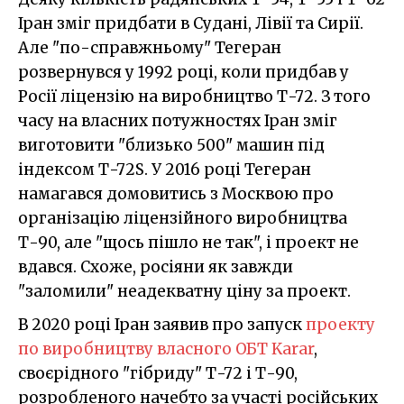
Іран зміг придбати в Судані, Лівії та Сирії.
Але "по-справжньому" Тегеран
розвернувся у 1992 році, коли придбав у
Росії ліцензію на виробництво Т-72. З того
часу на власних потужностях Іран зміг
виготовити "близько 500" машин під
індексом Т-72S. У 2016 році Тегеран
намагався домовитись з Москвою про
організацію ліцензійного виробництва
Т-90, але "щось пішло не так", і проект не
вдався. Схоже, росіяни як завжди
"заломили" неадекватну ціну за проект.
В 2020 році Іран заявив про запуск
проекту
по виробництву власного ОБТ Karar
,
своєрідного "гібриду" Т-72 і Т-90,
розробленого начебто за участі російських