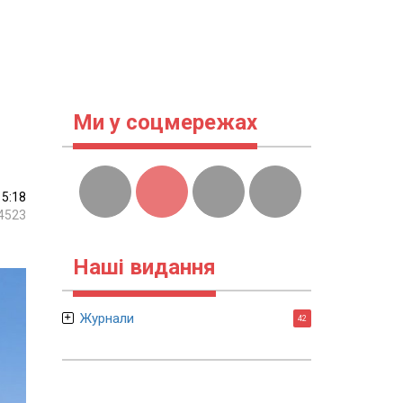
Ми у соцмережах
15:18
4523
Наші видання
Журнали
42