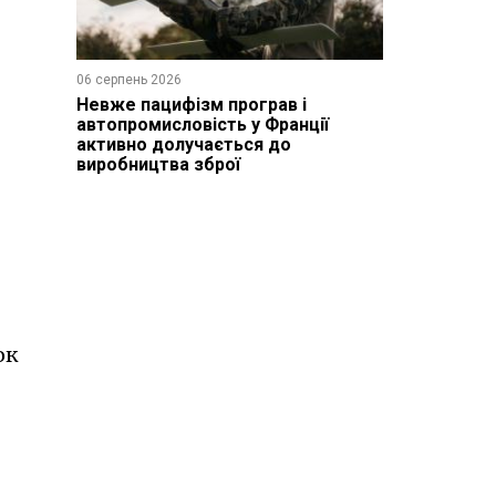
06 серпень 2026
Невже пацифізм програв і
автопромисловість у Франції
активно долучається до
виробництва зброї
ок