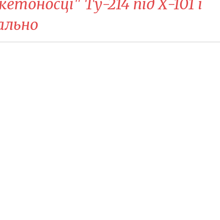
кетоносці" Ту-214 під Х-101 і
еально