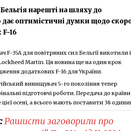
 Бельгія нарешті на шляху до
 дає оптимістичні думки щодо скоро
 F-16
 F-35A для повітряних сил Бельгії викотили і
Lockheed Martin. Ця новина ще на один крок
ження додаткових F-16 для України.
ійський винищувач 5-го покоління тепер
нальні підготовчі роботи. Передача до країни
цієї осені, а всього мають поставити 38 одини
:
Рашисти заговорили про