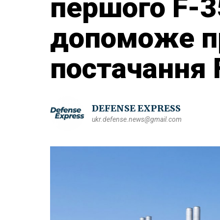
першого F-3
допоможе п
постачання 
DEFENSE EXPRESS
ukr.defense.news@gmail.com