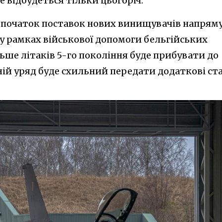
е відбудеться тільки цьогоріч.
 початок поставок нових винищувачів напрям
 у рамках військової допомоги бельгійських
льше літаків 5-го покоління буде прибувати до
ій уряд буде схильний передати додаткові ста