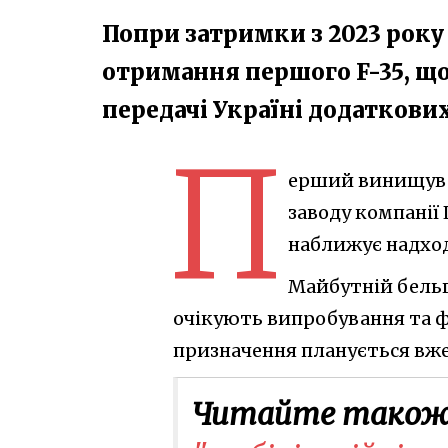
Попри затримки з 2023 року
отримання першого F-35, що
передачі Україні додаткових
П
ерший винищувач
заводу компанії 
наближує надход
Майбутній бельг
очікують випробування та фі
призначення планується вже 
Читайте також