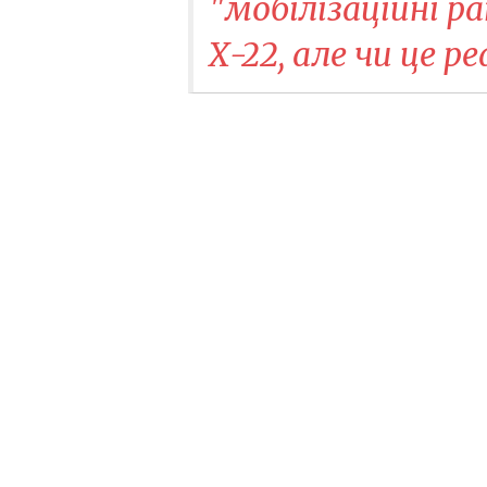
"мобілізаційні ра
Х-22, але чи це р