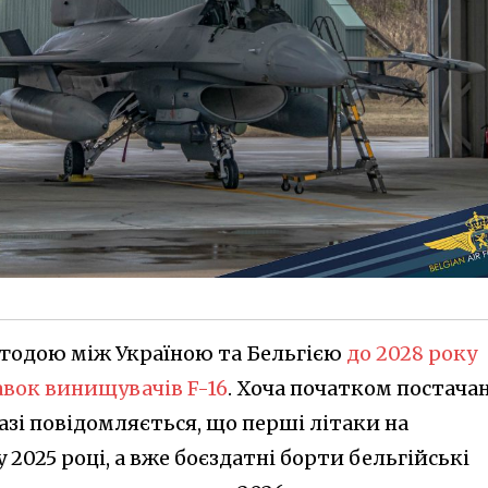
угодою між Україною та Бельгією
до 2028 року
авок винищувачів F-16
. Хоча початком постача
азі повідомляється, що перші літаки на
2025 році, а вже боєздатні борти бельгійські