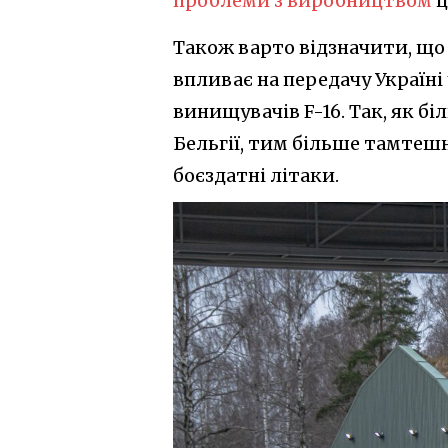
проблеми з виробництвом
ц
Також варто відзначити, що
впливає на передачу Україні
винищувачів F-16. Так, як бі
Бельгії, тим більше тамтешн
боєздатні літаки.