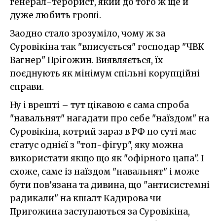
генерал-терорист, який до того ж ще й
дуже любить гроші.
Заодно стало зрозуміло, чому ж за
Суровікіна так "вписується" господар "ЧВК
Вагнер" Прігожин. Виявляється, їх
поєднують як мінімум спільні корупційні
справи.
Ну і врешті – тут цікавою є сама спроба
"навальнят" нагадати про себе "наїздом" на
Суровікіна, котрий зараз в РФ по суті має
статус однієї з "топ-фігур", яку можна
використати якщо що як "офірного цапа". І
схоже, саме із наїздом "навальнят" і може
бути пов’язана та дивина, що "антисистемні
радикали" на кшалт Кадирова чи
Пригожина заступаються за Суровікіна,