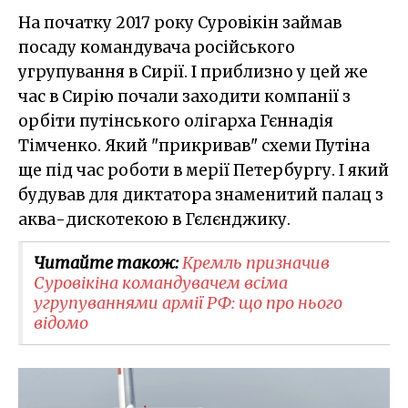
На початку 2017 року Суровікін займав
посаду командувача російського
угрупування в Сирії. І приблизно у цей же
час в Сирію почали заходити компанії з
орбіти путінського олігарха Гєннадія
Тімченко. Який "прикривав" схеми Путіна
ще під час роботи в мерії Петербургу. І який
будував для диктатора знаменитий палац з
аква-дискотекою в Гєлєнджику.
Читайте також:
Кремль призначив
Суровікіна командувачем всіма
угрупуваннями армії РФ: що про нього
відомо