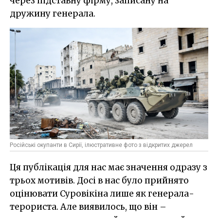
через підставну фірму, записану на
дружину генерала.
Російські окупанти в Сирії, ілюстративне фото з відкритих джерел
Ця публікація для нас має значення одразу з
трьох мотивів. Досі в нас було прийнято
оцінювати Суровікіна лише як генерала-
терориста. Але виявилось, що він –