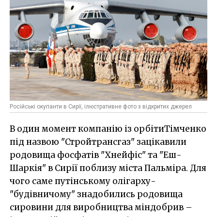
Російські окупанти в Сирії, ілюстративне фото з відкритих джерел
В один момент компанію із орбітиТімченко
під назвою "Стройтрансгаз" зацікавили
родовища фосфатів "Хнейфіс" та "Еш-
Шаркія" в Сирії поблизу міста Пальміра. Для
чого саме путінському олігарху-
"будівничому" знадобились родовища
сировини для виробництва міндобрив –