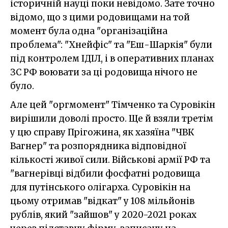
історичній науці поки невідомо. Зате точно
відомо, що з цими родовищами на той
момент була одна "організаційна
проблема": "Хнейфіс" та "Еш-Шаркія" були
під контролем ІДІЛ, і в оперативних планах
ЗС РФ воювати за ці родовища нічого не
було.
Але цей "оргмомент" Тімченко та Суровікін
вирішили доволі просто. Ще й взяли третім
у цю справу Прігожина, як хазяїна "ЧВК
Вагнер" та розпорядника відповідної
кількості живої сили. Військові армії РФ та
"вагнерівці відбили фосфатні родовища
для путінського олігарха. Суровікін на
цьому отримав "відкат" у 108 мільйонів
рублів, який "зайшов" у 2020-2021 роках