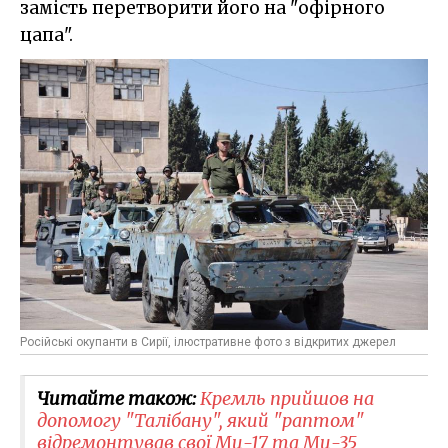
замість перетворити його на "офірного
цапа".
Російські окупанти в Сирії, ілюстративне фото з відкритих джерел
Читайте також:
Кремль прийшов на
допомогу "Талібану", який "раптом"
відремонтував свої Ми-17 та Ми-35