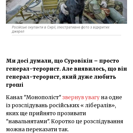
Російські окупанти в Сирії, ілюстративне фото з відкритих
джерел
Ми досі думали, що Суровікін – просто
генерал-терорист. Але виявилось, що він
генерал-терорист, який дуже любить
гроші
Канал "Монополіст"
звернув увагу
на одне
із розслідувань російських « лібералів»,
яких ще прийнято прозивати
"навальнятами". Коротко це розслідування
можна переказати так.