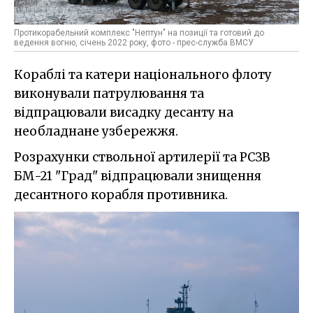
Протикорабельний комплекс "Нептун" на позиції та готовий до
ведення вогню, січень 2022 року, фото - прес-служба ВМСУ
Кораблі та катери національного флоту
виконували патрулювання та
відпрацювали висадку десанту на
необладнане узбережжя.
Розрахунки ствольної артилерії та РСЗВ
БМ-21 "Град" відпрацювали знищення
десантного корабля противника.