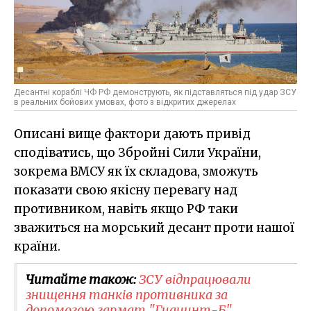
Десантні кораблі ЧФ РФ демонструють, як підставляться під удар ЗСУ
в реальних бойових умовах, фото з відкритих джерелах
Описані вище фактори дають привід
сподіватись, що Збройні Сили України,
зокрема ВМСУ як їх складова, зможуть
показати свою якісну перевагу над
противником, навіть якщо РФ таки
зважиться на морський десант проти нашої
країни.
Читайте також:
ЗСУ відпрацювали
знищення танків противника за
допомогою гармат "Гиацинт-Б"