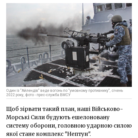
Один із "Айлендів" веде вогонь по "умовному противнику", січень
2022 року, фото - прес-служба ВМСУ
Щоб зірвати такий план, наші Військово-
Морські Сили будують ешелоновану
систему оборони, головною ударною силою
якої стане комплекс "Нептун".