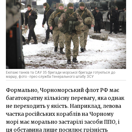
Екіпажі танків та САУ 35 бригади морської бригади готуються до
маршу, фото - прес-служба Генерального штабу ЗСУ
Формально, Чорноморський флот РФ має
багатократну кількісну перевагу, яка однак
не переходить у якість. Наприклад, левова
частка російських кораблів на Чорному
морі має морально застарілі засоби ППО, і
ця обставина лише посилює грізність