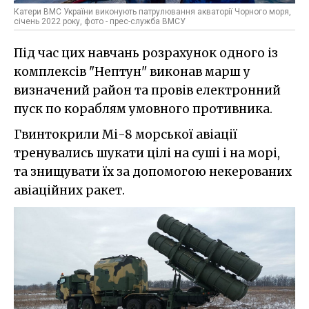
Катери ВМС України виконують патрулювання акваторії Чорного моря,
січень 2022 року, фото - прес-служба ВМСУ
Під час цих навчань розрахунок одного із
комплексів "Нептун" виконав марш у
визначений район та провів електронний
пуск по кораблям умовного противника.
Гвинтокрили Мі-8 морської авіації
тренувались шукати цілі на суші і на морі,
та знищувати їх за допомогою некерованих
авіаційних ракет.