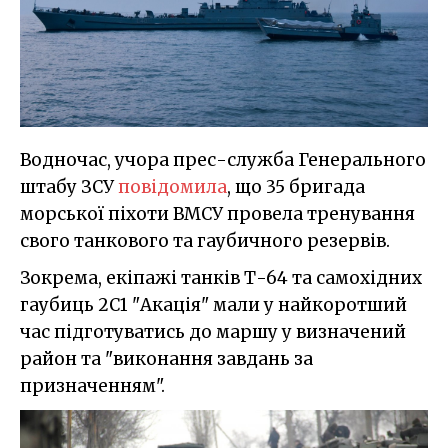
Водночас, учора прес-служба Генерального
штабу ЗСУ
повідомила
, що 35 бригада
морської піхоти ВМСУ провела тренування
свого танкового та гаубичного резервів.
Зокрема, екіпажі танків Т-64 та самохідних
гаубиць 2С1 "Акація" мали у найкоротший
час підготуватись до маршу у визначений
район та "виконання завдань за
призначенням".