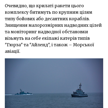
Очевидно, що крилаті ракети цього
комплексу битимуть по крупним цілям
типу бойових або десантних кораблів.
Знищення малорозмірних надводних цілей
та моніторинг надводної обстановки
візьмуть на себе екіпажі катерів типів
"Гюрза" та "Айленд", і також – Морської
авіації.