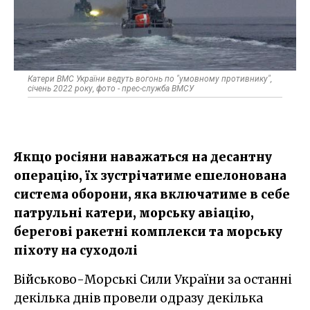
Катери ВМС України ведуть вогонь по "умовному противнику",
січень 2022 року, фото - прес-служба ВМСУ
Якщо росіяни наважаться на десантну
операцію, їх зустрічатиме ешелонована
система оборони, яка включатиме в себе
патрульні катери, морську авіацію,
берегові ракетні комплекси та морську
піхоту на суходолі
Військово-Морські Сили України за останні
декілька днів провели одразу декілька