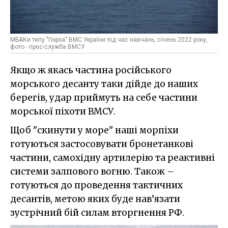
МБАКи типу "Гюрза" ВМС України під час навчань, січень 2022 року,
фото - прес-служба ВМСУ
Якщо ж якась частина російського
морського десанту таки дійде до наших
берегів, удар приймуть на себе частини
морської піхоти ВМСУ.
Щоб "скинути у море" наші морпіхи
готуються застосовувати бронетанкові
частини, самохідну артилерію та реактивні
системи залпового вогню. Також –
готуються до проведення тактичних
десантів, метою яких буде нав’язати
зустрічний бій силам вторгнення РФ.