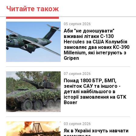
Читайте також
05 серпня 2026
Аби "не доношувати"
вживані літаки C-130
Hercules за США Колумбія
замовляє два нових KC-390
Millenium, які інтегрують з
Gripen
07 серпня 2026
Понад 1800 БТР, БМП,
зеніток САУ та іншого -
деталі найбільшого в
історії замовлення на GTK
Boxer
03 серпня 2026
Як в Україні хочуть навчати