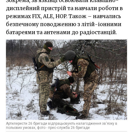
Зокрема, зв’язківці освоювали клавішно-
дисплейний пристрій та навчали роботи в
режимах FIX, ALE, HOP. Також – навчались
безпечному поводженню з літій-іонними
батареями та антенами до радіостанцій.
Артилеристи 26 бригади відпрацьовують налагодження зв'язку в
польових умовах, фото - прес-служба 26 бригади