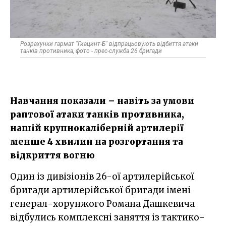
Розрахунки гармат "Гиацинт-Б" відпрацьовують відбиття атаки
танків противника, фото - прес-служба 26 бригади
Навчання показали – навіть за умови
раптової атаки танків противника,
нашій крупнокаліберній артилерії
менше 4 хвилин на розгортання та
відкриття вогню
Один із дивізіонів 26-ої артилерійської
бригади артилерійської бригади імені
генерал-хорунжого Романа Дашкевича
відбулись комплексні заняття із тактико-