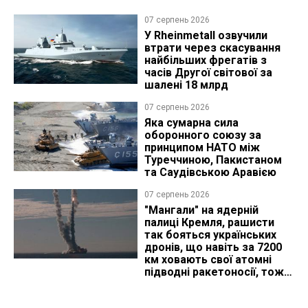
07 серпень 2026
У Rheinmetall озвучили
втрати через скасування
найбільших фрегатів з
часів Другої світової за
шалені 18 млрд
07 серпень 2026
Яка сумарна сила
оборонного союзу за
принципом НАТО між
Туреччиною, Пакистаном
та Саудівською Аравією
07 серпень 2026
"Мангали" на ядерній
палиці Кремля, рашисти
так бояться українських
дронів, що навіть за 7200
км ховають свої атомні
підводні ракетоносії, тож
що видно з космосу