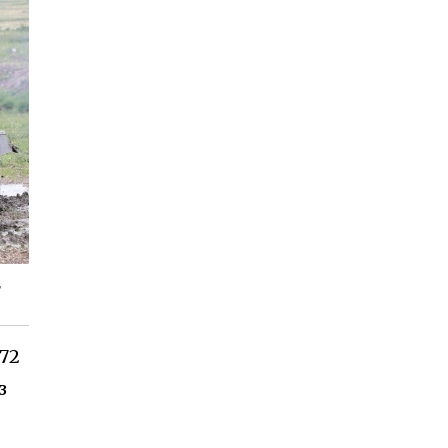
,
-72
з