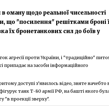
 в оману щодо реальної чисельності
ти, що "посилення" решітками броні 
вка їх бронетанкових сил до боїв у
ок агресії проти України, і "традиційно" пито
сі припадає на засоби інформаційного
итому доступі з’явилось відео, зняте начебто 
ігурує танк Т-80 армії РФ, на башті якого бул
 "в проекції зверху".