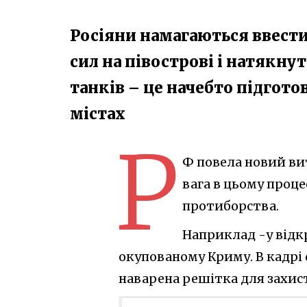
Росіяни намагаються ввести
сил на півострові і натякну
танків – це начебто підгото
містах
Р
Ф повела новий вит
вага в цьому проце
протиборства.
Наприклад -у відкр
окупованому Криму. В кадрі ф
наварена решітка для захисту