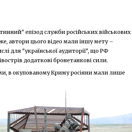
утинний" епізод служби російських військових
е, автори цього відео мали іншу мету –
слі для "української аудиторії", що РФ
вострів додаткові бронетанкові сили.
ими, в окупованому Криму росіяни мали лише