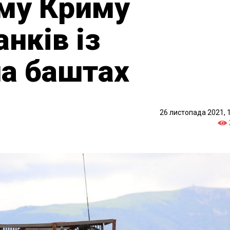
ому Криму
анків із
на баштах
26 листопада 2021, 