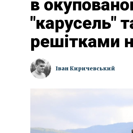
в окупован
"карусель" т
решітками 
Іван Киричевський