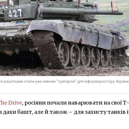
шти решітками стали уже певним "тригером" для інформпростору України
he Drive
, росіяни почали наварювати на свої Т
 дахи башт, але й також – для захисту танків і