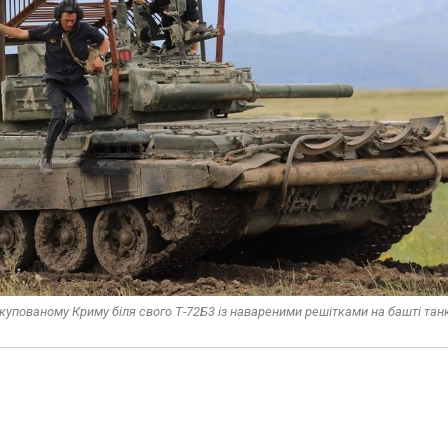
упованому Криму біля свого Т-72Б3 із навареними решітками на башті танк