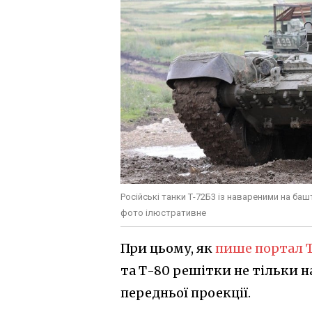
Російські танки Т-72Б3 із навареними на ба
фото ілюстративне
При цьому, як
пише портал T
та Т-80 решітки не тільки на
передньої проекції.