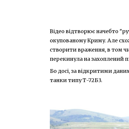
Відео відтворює начебто "р
окупованому Криму. Але схож
створити враження, в том чи
перекинула на захоплений пі
Бо досі, за відкритими дан
танки типу Т-72Б3.