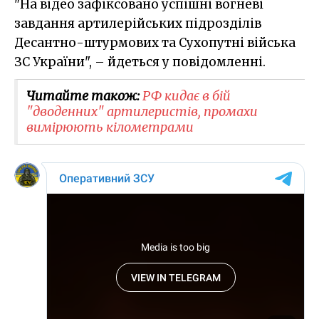
"На відео зафіксовано успішні вогневі
завдання артилерійських підрозділів
Десантно-штурмових та Сухопутні війська
ЗС України", – йдеться у повідомленні.
Читайте також:
РФ кидає в бій
"дводенних" артилеристів, промахи
вимірюють кілометрами