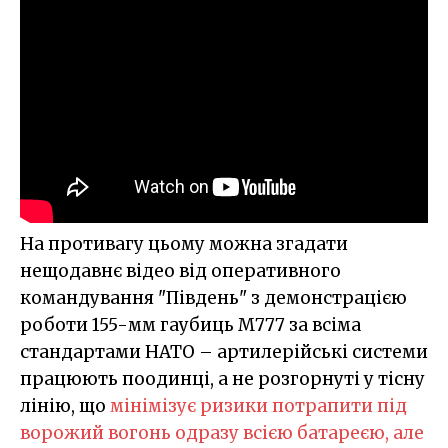
На противагу цьому можна згадати
нещодавнє відео від оперативного
командування "Південь" з демонстрацією
роботи 155-мм гаубиць M777 за всіма
стандартами НАТО – артилерійські системи
працюють поодинці, а не розгорнуті у тісну
лінію, що
мінімізує ризики потрапити під
ворожий вогонь одразу всією батареєю, але