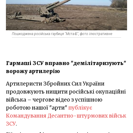
Пошкоджена російська гаубиця "Мста-Б", фото ілюстративне
Гармаші ЗСУ вправно "демілітаризують"
ворожу артилерію
Артилеристи Збройних Сил України
продовжують нищити російські окупаційні
війська – чергове відео з успішною
роботою нашої "арти"
публікує
Командування Десантно-штурмових військ
ЗСУ
.