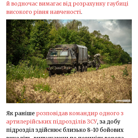
й водночас вимагає від розрахунку гаубиці
високого рівня навченості
.
Як раніше
розповідав командир одного з
артилерійських підрозділів ЗСУ
, за добу
підрозділ здійснює близько 8-10 бойових