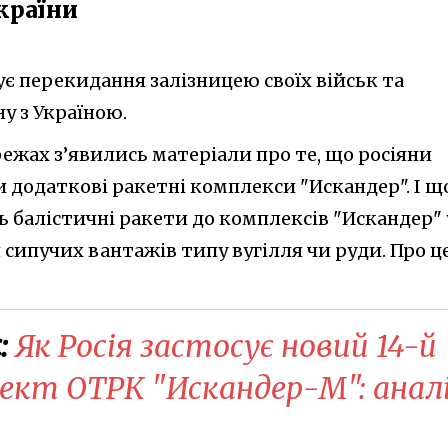
країни
є перекидання залізницею своїх військ та
у з Україною.
ежах з’явились матеріали про те, що росіяни
 додаткові ракетні комплекси "Искандер". І щ
ь балістичні ракети до комплексів "Искандер" 
 сипучих вантажів типу вугілля чи руди. Про ц
:
Як Росія застосує новий 14-й
ект ОТРК "Искандер-М": анал