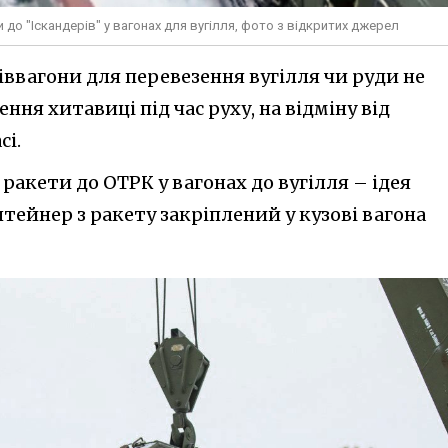
 до "Іскандерів" у вагонах для вугілля, фото з відкритих джерел
іввагони для перевезення вугілля чи руди не
ня хитавиці під час руху, на відміну від
сі.
 ракети до ОТРК у вагонах до вугілля – ідея
тейнер з ракету закріплений у кузові вагона