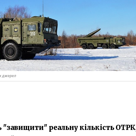
их джерел
ь "завищити" реальну кількість ОТРК