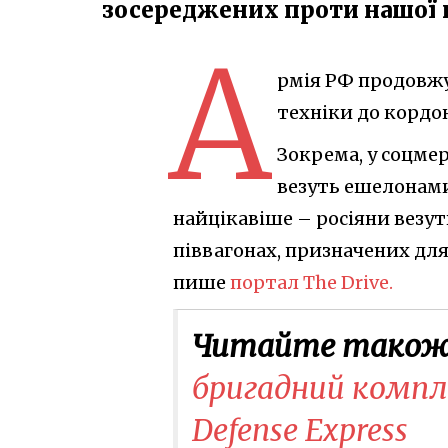
зосереджених проти нашої 
А
рмія РФ продовжу
техніки до кордон
Зокрема, у соцмер
везуть ешелонами
найцікавіше – росіяни везут
піввагонах, призначених для
пише
портал The Drive.
Читайте також
бригадний компл
Defense Express