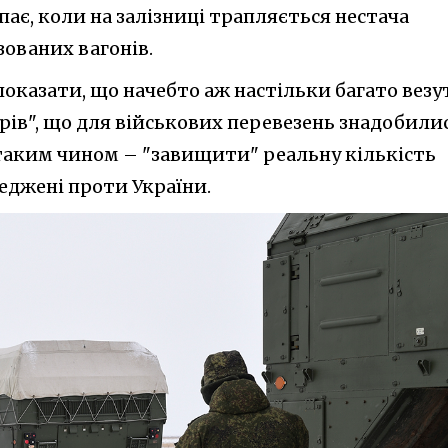
ає, коли на залізниці трапляється нестача
зованих вагонів.
 показати, що начебто аж настільки багато везу
ерів", що для військових перевезень знадобили
І таким чином – "завищити" реальну кількість
еджені проти України.