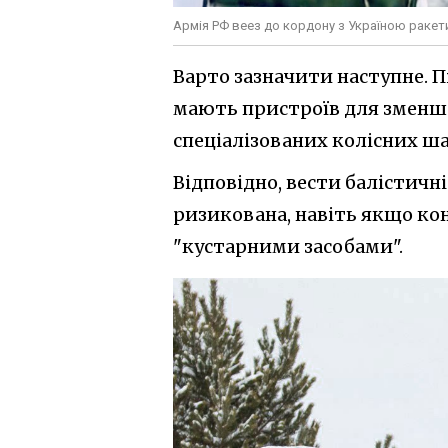
Армія РФ веез до кордону з Україною ракети
Варто зазначити наступне. П
мають пристроїв для зменшен
спеціалізованих колісних ша
Відповідно, вести балістичні
ризикована, навіть якщо кон
"кустарними засобами".