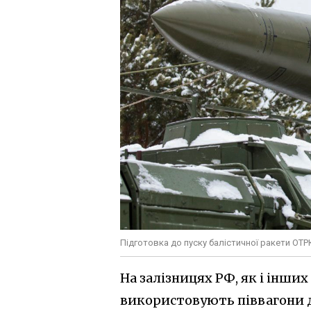
Підготовка до пуску балістичної ракети ОТ
На залізницях РФ, як і інших
використовують піввагони д