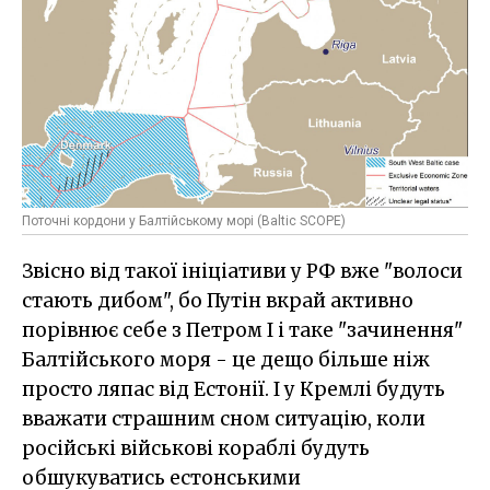
Поточні кордони у Балтійському морі (Baltic SCOPE)
Звісно від такої ініціативи у РФ вже "волоси
стають дибом", бо Путін вкрай активно
порівнює себе з Петром I і таке "зачинення"
Балтійського моря - це дещо більше ніж
просто ляпас від Естонії. І у Кремлі будуть
вважати страшним сном ситуацію, коли
російські військові кораблі будуть
обшукуватись естонськими