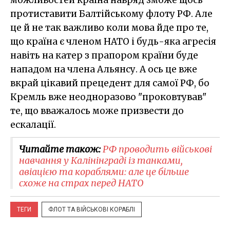
протиставити Балтійському флоту РФ. Але
це й не так важливо коли мова йде про те,
що країна є членом НАТО і будь-яка агресія
навіть на катер з прапором країни буде
нападом на члена Альянсу. А ось це вже
вкрай цікавий прецедент для самої РФ, бо
Кремль вже неодноразово "проковтував"
те, що вважалось може призвести до
ескалації.
Читайте також:
РФ проводить військові
навчання у Калінінграді із танками,
авіацією та кораблями: але це більше
схоже на страх перед НАТО
ТЕГИ
ФЛОТ ТА ВІЙСЬКОВІ КОРАБЛІ