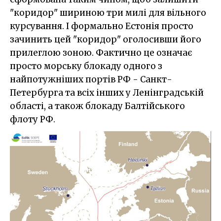
"коридор" шириною три милі для вільного
курсування. І формально Естонія просто
зачинить цей "коридор" оголосивши його
прилеглою зоною. Фактично це означає
просто морську блокаду одного з
найпотужніших портів РФ - Санкт-
Петербурга та всіх інших у Ленінградській
області, а також блокаду Балтійського
флоту РФ.