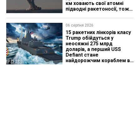
км ховають свої атомні
підводні ракетоносії, тож
що видно з космосу
06 серпня 2026
15 ракетних лінкорів класу
Trump обійдуться у
неосяжні 275 млрд
доларів, а перший USS
Defiant стане
найдорожчим кораблем в
історії