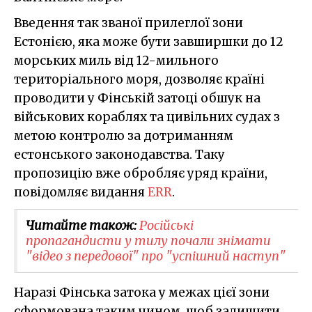
Введення так званої прилеглої зони
Естонією, яка може бути завширшки до 12
морських миль від 12-мильного
територіального моря, дозволяє країні
проводити у Фінській затоці обшук на
військових кораблях та цивільних судах з
метою контролю за дотриманням
естонського законодавства. Таку
пропозицію вже обробляє уряд країни,
повідомляє видання
ERR
.
Читайте також:
Російські
пропагандисти у тилу почали знімати
"відео з передової" про "успішний наступ"
Наразі Фінська затока у межах цієї зони
сформована таким чином, щоб залишити