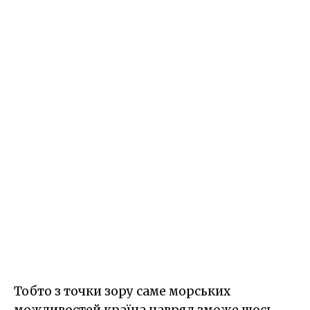
Тобто з точки зору саме морських
можливостей країна навряд зможе щось