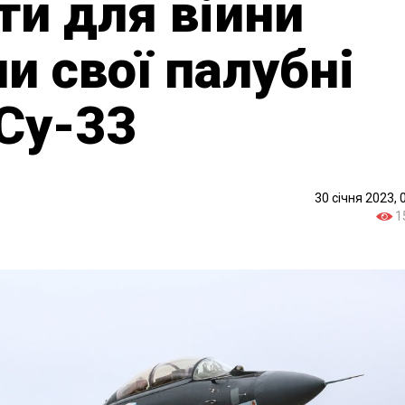
ти для війни
и свої палубні
Су-33
30 січня 2023, 
1