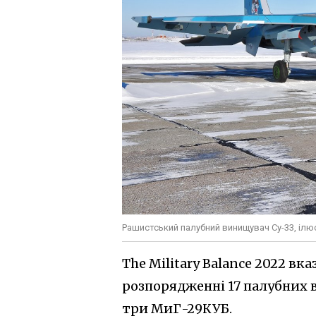
Рашистський палубний винищувач Су-33, іл
The Military Balance 2022 вк
розпорядженні 17 палубних 
три МиГ-29КУБ.