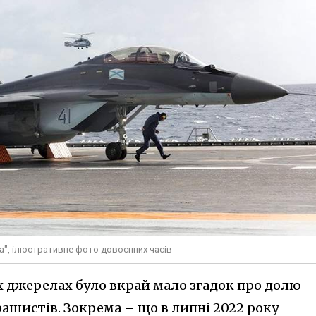
а", ілюстративне фото довоєнних часів
их джерелах було вкрай мало згадок про долю
 рашистів. Зокрема – що в липні 2022 року