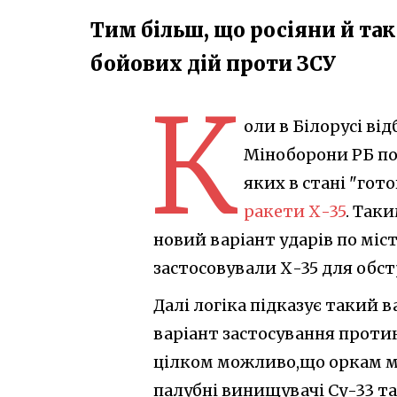
Тим більш, що росіяни й так
бойових дій проти ЗСУ
К
оли в Білорусі від
Міноборони РБ по
яких в стані "гот
ракети Х-35
. Так
новий варіант ударів по міс
застосовували Х-35 для обстр
Далі логіка підказує такий 
варіант застосування протик
цілком можливо,що оркам мож
палубні винищувачі Су-33 та