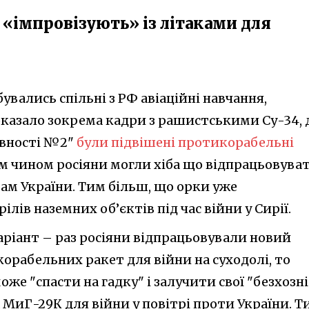
 «імпровізують» із літаками для
бувались спільні з РФ авіаційні навчання,
казало зокрема кадри з рашистськими Су-34, 
овності №2"
були підвішені протикорабельні
им чином росіяни могли хіба що відпрацьовува
там України. Тим більш, що орки уже
ілів наземних об’єктів під час війни у Сирії.
варіант – раз росіяни відпрацьовували новий
орабельних ракет для війни на суходолі, то
е "спасти на гадку" і залучити свої "безхозні
 МиГ-29К для війни у повітрі проти України. Т