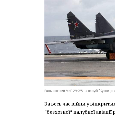
Рашистський МиГ-29КУБ на палубі "Кузнецов
За весь час війни у відкрит
"безхозної" палубної авіації