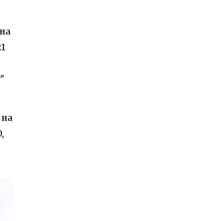
 на
21
"
 на
,