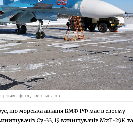
юстративне фото довоєнних часів
азує, що морська авіація ВМФ РФ має в своєму
винищувачів Су-33, 19 винищувачів МиГ-29К та