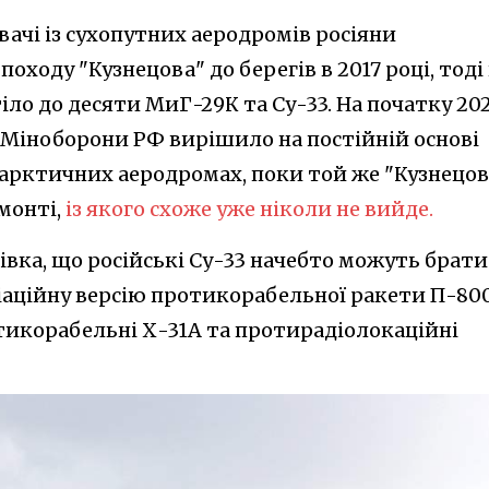
ачі із сухопутних аеродромів росіяни
оходу "Кузнецова" до берегів в 2017 році, тоді
ло до десяти МиГ-29К та Су-33. На початку 20
 Міноборони РФ вирішило на постійній основі
 арктичних аеродромах, поки той же "Кузнецов
монті,
із якого схоже уже ніколи не вийде.
івка, що російські Су-33 начебто можуть брати
іаційну версію протикорабельної ракети П-800
тикорабельні Х-31А та протирадіолокаційні