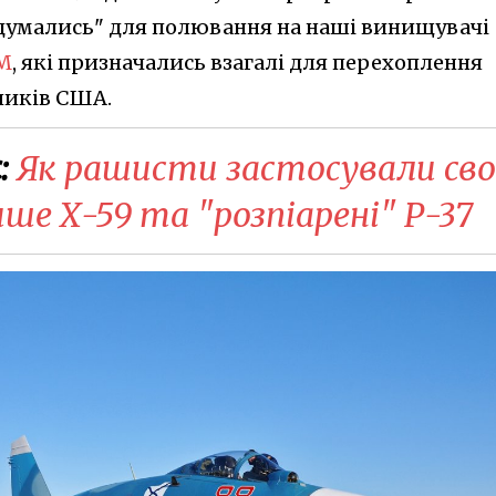
думались" для полювання на наші винищувачі
БМ
, які призначались взагалі для перехоплення
ників США.
:
Як рашисти застосували сво
лише Х-59 та "розпіарені" Р-37