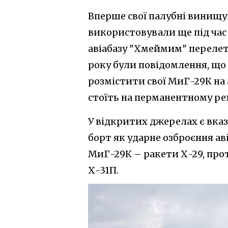
Вперше свої палубні винищув
використовували ще під час п
авіабазу "Хмеймим" перелеті
року були повідомлення, що
розмістити свої МиГ-29К на
стоїть на перманентному ре
У відкритих джерелах є вказ
борт як ударне озброєння ав
МиГ-29К – ракети Х-29, про
Х-31П.