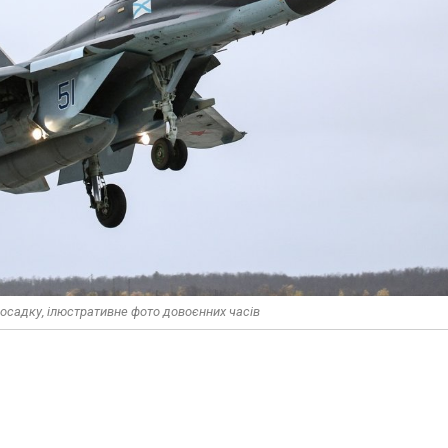
осадку, ілюстративне фото довоєнних часів