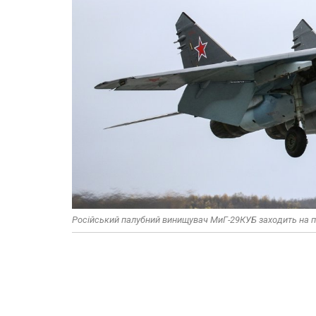
Російський палубний винищувач МиГ-29КУБ заходить на п