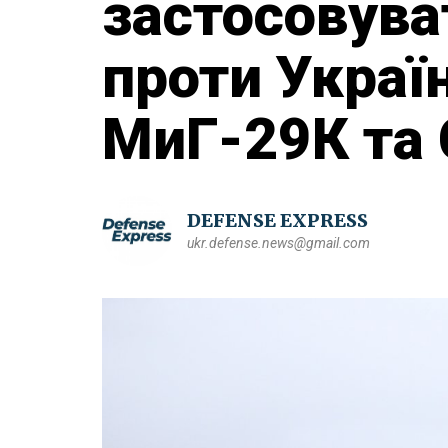
застосовува
проти Україн
МиГ-29К та 
DEFENSE EXPRESS
ukr.defense.news@gmail.com