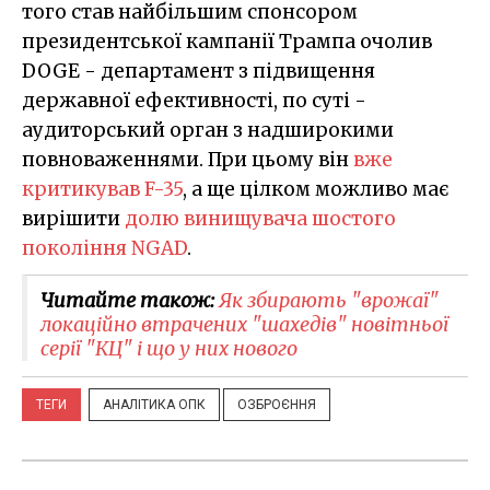
того став найбільшим спонсором
президентської кампанії Трампа очолив
DOGE - департамент з підвищення
державної ефективності, по суті -
аудиторський орган з надширокими
повноваженнями. При цьому він
вже
критикував F-35
, а ще цілком можливо має
вирішити
долю винищувача шостого
покоління NGAD
.
Читайте також:
Як збирають "врожаї"
локаційно втрачених "шахедів" новітньої
серії "КЦ" і що у них нового
ТЕГИ
АНАЛІТИКА ОПК
ОЗБРОЄННЯ