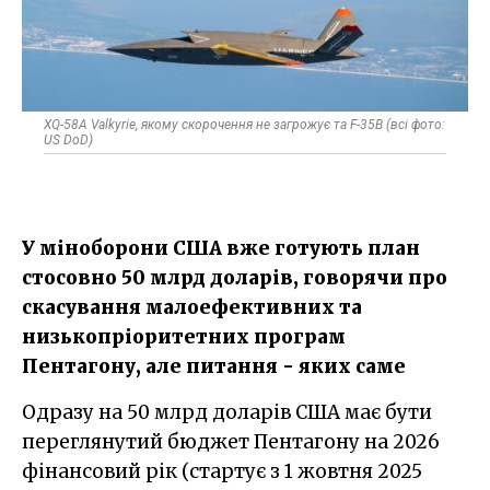
XQ-58A Valkyrie, якому скорочення не загрожує та F-35B (всі фото:
US DoD)
У міноборони США вже готують план
стосовно 50 млрд доларів, говорячи про
скасування малоефективних та
низькопріоритетних ​програм
Пентагону, але питання - яких саме
Одразу на 50 млрд доларів США має бути
переглянутий бюджет Пентагону на 2026
фінансовий рік (стартує з 1 жовтня 2025