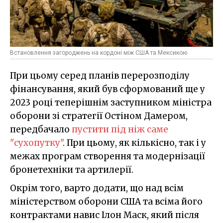
Встановлення загороджень на кордоні між США та Мексикою
При цьому серед планів перерозподілу
фінансування, який був сформований ще у
2023 році теперішнім заступником міністра
оборони зі стратегії Остіном Дамером,
передбачало
пустити під ніж саме
"сухопутку"
. При цьому, як кількісно, так і у
межах програм створення та модернізації
бронетехніки та артилерії.
Окрім того, варто додати, що над всім
міністерством оборони США та всіма його
контрактами навис Ілон Маск, який після