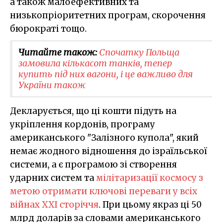
а також малоефективних та
низькопріоритетних програм, скорочення
бюрократі тощо.
Читайте також:
Спочатку Польща
замовила кількасот танків, тепер
купить під них вагони, і це важливо для
України також
Декларується, що ці кошти підуть на
укріплення кордонів, програму
американського "Залізного купола", який
немає жодного відношення до ізраїльської
системи, а є програмою зі створення
ударних систем та
мілітаризації космосу з
метою отримати ключові переваги у всіх
війнах XXI сторіччя
. При цьому якраз ці 50
млрд доларів за словами американського