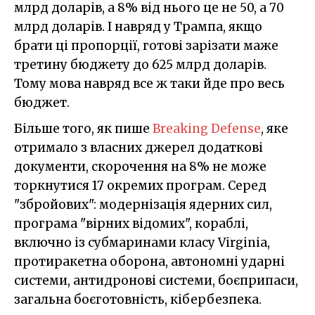
млрд доларів, а 8% від нього це не 50, а 70
млрд доларів. І навряд у Трампа, якщо
брати ці пропорції, готові зарізати маже
третину бюджету до 625 млрд доларів.
Тому мова навряд все ж таки йде про весь
бюджет.
Більше того, як пише
Breaking Defense
, яке
отримало з власних джерел додаткові
документи, скорочення на 8% не може
торкнутися 17 окремих програм. Серед
"збройових": модернізація ядерних сил,
програма "вірних відомих", кораблі,
включно із субмаринами класу Virginia,
протиракетна оборона, автономні ударні
системи, антидронові системи, боєприпаси,
загальна боєготовність, кібербезпека.