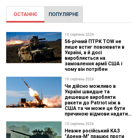
ОСТАННЄ
ПОПУЛЯРНЕ
10 серпень 2026
56-річний ПТРК TOW не
лише встиг повоювати в
Україні, а й досі
виробляється на
замовлення армії США і
чому він потрібен
10 серпень 2026
Чи дійсно можливо в
Україні швидше та
дешевше виробляти
ракети до Patriot ніж в
США та чи може це бути
причиною відмови надати
ліцензію
10 серпень 2026
Невже російський КАЗ
"Арена-М" працює проти