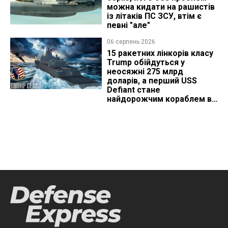
можна кидати на рашистів
із літаків ПС ЗСУ, втім є
певні "але"
06 серпень 2026
15 ракетних лінкорів класу
Trump обійдуться у
неосяжні 275 млрд
доларів, а перший USS
Defiant стане
найдорожчим кораблем в
історії