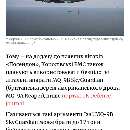
У серпні 2021 року британський P-8A виконав першу торпедну стрільбу
по навчальній цілі
Тому – на додачу до наявних літаків
«Посейдон», Королівські ВМС також
планують використовувати безпілотні
літальні апарати MQ-9B SkyGuardian
(британська версія американського дрона
MQ-9A Reaper), пише
портал UK Defence
Journal
.
Називаються такі аргументи "за". MQ-9B
SkyGuardian може брати до 1,7 тонн
бойового навантаження, тому може