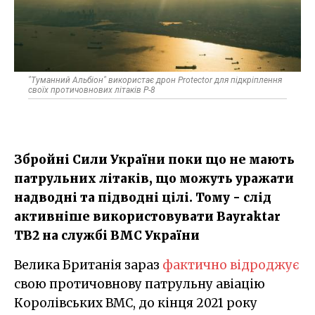
"Туманний Альбіон" використає дрон Protector для підкріплення
своїх протичовнових літаків P-8
Збройні Сили України поки що не мають
патрульних літаків, що можуть уражати
надводні та підводні цілі. Тому - слід
активніше використовувати Bayraktar
TB2 на службі ВМС України
Велика Британія зараз
фактично відроджує
свою протичовнову патрульну авіацію
Королівських ВМС, до кінця 2021 року