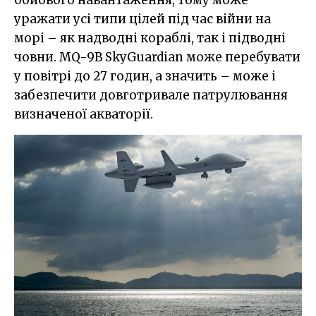
уражати усі типи цілей під час війни на
морі – як надводні кораблі, так і підводні
човни. MQ-9B SkyGuardian може перебувати
у повітрі до 27 годин, а значить – може і
забезпечити довготривале патрулювання
визначеної акваторії.