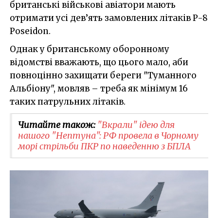
британські військові авіатори мають
отримати усі дев’ять замовлених літаків P-8
Poseidon.
Однак у британському оборонному
відомстві вважають, що цього мало, аби
повноцінно захищати береги "Туманного
Альбіону", мовляв – треба як мінімум 16
таких патрульних літаків.
Читайте також:
"Вкрали" ідею для
нашого "Нептуна": РФ провела в Чорному
морі стрільби ПКР по наведенню з БПЛА