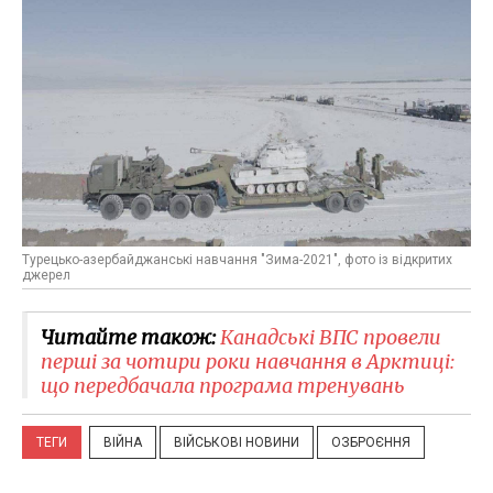
Турецько-азербайджанські навчання "Зима-2021", фото із відкритих
джерел
Читайте також:
Канадські ВПС провели
перші за чотири роки навчання в Арктиці:
що передбачала програма тренувань
ТЕГИ
ВІЙНА
ВІЙСЬКОВІ НОВИНИ
ОЗБРОЄННЯ