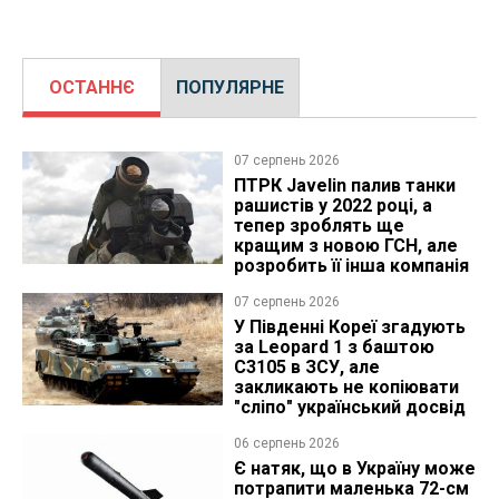
ОСТАННЄ
ПОПУЛЯРНЕ
07 серпень 2026
ПТРК Javelin палив танки
рашистів у 2022 році, а
тепер зроблять ще
кращим з новою ГСН, але
розробить її інша компанія
07 серпень 2026
У Південні Кореї згадують
за Leopard 1 з баштою
C3105 в ЗСУ, але
закликають не копіювати
"сліпо" український досвід
06 серпень 2026
Є натяк, що в Україну може
потрапити маленька 72-см