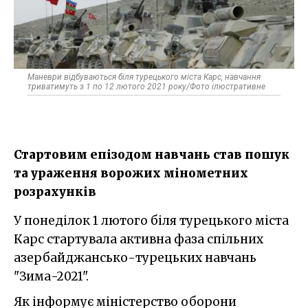
Маневри відбуваються біля турецького міста Карс, навчання
триватимуть з 1 по 12 лютого 2021 року/Фото ілюстративне
Стартовим епізодом навчань став пошук
та ураження ворожих мінометних
розрахунків
У понеділок 1 лютого біля турецького міста
Карс стартувала активна фаза спільних
азербайджансько-турецьких навчань
"Зима-2021".
Як інформує міністерство оборони