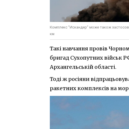
Комплекс "Искандер" може також застосовув
км
Такі навчання провів Чорном
бригад Сухопутних військ РФ
Архангельській області.
Тоді ж росіяни відпрацьову
ракетних комплексів на морс