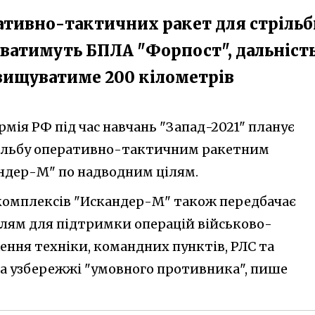
ативно-тактичних ракет для стрільб
ватимуть БПЛА "Форпост", дальніст
евищуватиме 200 кілометрів
армія РФ під час навчань "Запад-2021" планує
ільбу оперативно-тактичним ракетним
ндер-М" по надводним цілям.
комплексів "Искандер-М" також передбачає
лям для підтримки операцій військово-
ення техніки, командних пунктів, РЛС та
а узбережжі "умовного противника", пише