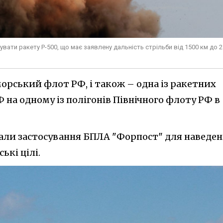
ати ракету Р-500, що має заявлену дальність стрільби від 1500 км до 
орський флот РФ, і також – одна із ракетних
 на одному із полігонів Північного флоту РФ в
вали застосування БПЛА "Форпост" для наведе
ькі цілі.