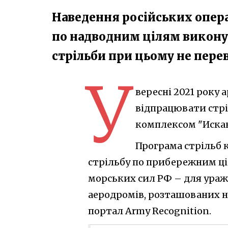
Наведення російських опер
по надводним цілям викону
стрільби при цьому не пер
У
вересні 2021 року 
відпрацювати стр
комплексом "Иска
Програма стрільб 
стрільбу по прибережним ці
морських сил РФ – для ураж
аеродромів, розташованих н
портал Army Recognition.