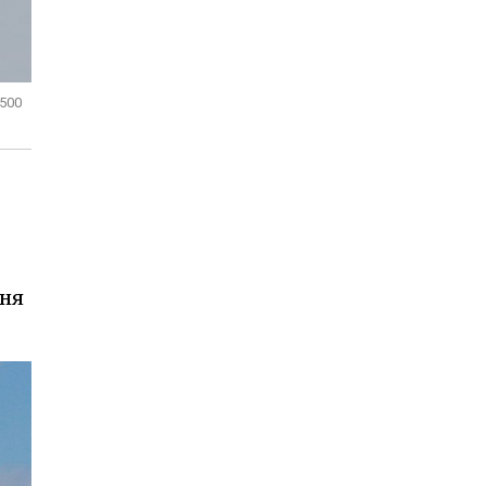
2500
ння