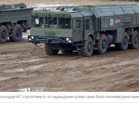
"Искандер-М" стрілятимуть по надводним цілям саме балістичними ракетам