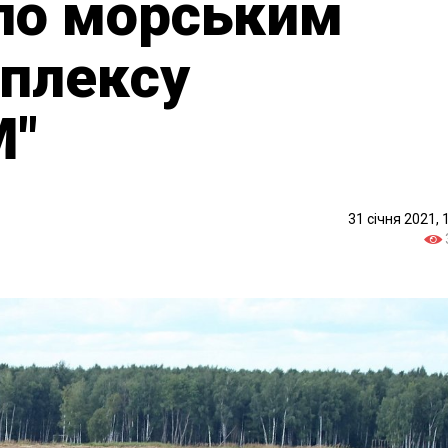
по морським
мплексу
М"
31 січня 2021, 