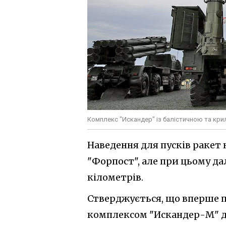
Комплекс "Искандер" із балістичною та кр
Наведення для пусків раке
"Форпост", але при цьому д
кілометрів.
Стверджується, що вперше п
комплексом "Искандер-М" д