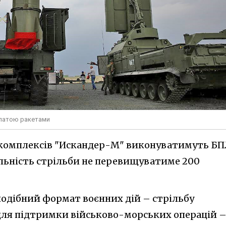
илатою ракетами
т комплексів "Искандер-М" виконуватимуть Б
альність стрільби не перевищуватиме 200
одібний формат воєнних дій – стрільбу
ля підтримки військово-морських операцій 