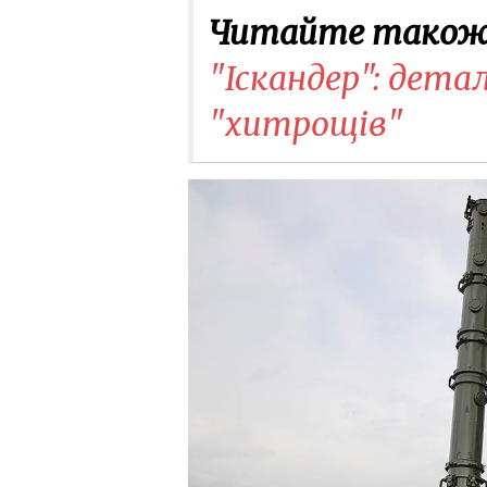
Читайте також
"Іскандер": дета
"хитрощів"