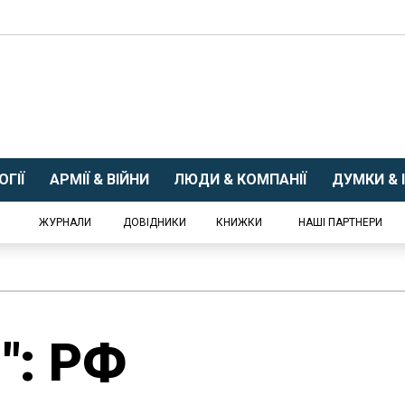
ГІЇ
АРМІЇ & ВІЙНИ
ЛЮДИ & КОМПАНІЇ
ДУМКИ & І
ЖУРНАЛИ
ДОВІДНИКИ
КНИЖКИ
НАШІ ПАРТНЕРИ
": РФ