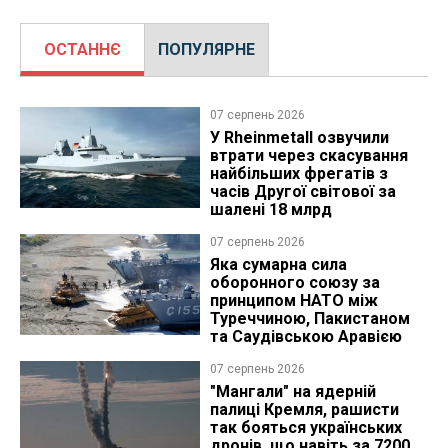
ОСТАННЄ
ПОПУЛЯРНЕ
07 серпень 2026
У Rheinmetall озвучили
втрати через скасування
найбільших фрегатів з
часів Другої світової за
шалені 18 млрд
07 серпень 2026
Яка сумарна сила
оборонного союзу за
принципом НАТО між
Туреччиною, Пакистаном
та Саудівською Аравією
07 серпень 2026
"Мангали" на ядерній
палиці Кремля, рашисти
так бояться українських
дронів, що навіть за 7200