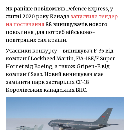
Як раніше повідомляв Defence Express, у
липні 2020 року Канада
запустила тендер
на постачання
88 винищувачів нового
покоління для потреб військово-
повітряних сил країни.
Учасники конкурсу - винищувач F-35 від
компанії Lockheed Martin, F/A-18E/F Super
Hornet від Boeing, а також Gripen-E від
компанії Saab. Новий винищувач має
замінити парк застарілих CF-18
Королівських канадських ВПС.