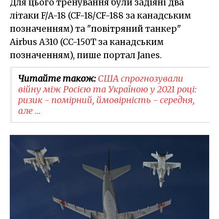
Для цього тренування були задіяні два
літаки F/A-18 (CF-18/CF-188 за канадським
позначенням) та "повітряний танкер"
Airbus A310 (CC-150T за канадським
позначенням), пише портал Janes.
Читайте також:
CША спрогнозували
війну між Росією та Україною у 2021 році:
ризик - помірний, ймовірність - середня,
але ...