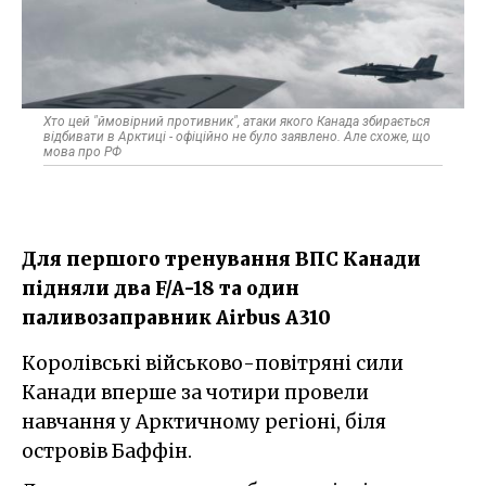
Хто цей "ймовірний противник", атаки якого Канада збирається
відбивати в Арктиці - офіційно не було заявлено. Але схоже, що
мова про РФ
Для першого тренування ВПС Канади
підняли два F/A-18 та один
паливозаправник Airbus A310
Королівські військово-повітряні сили
Канади вперше за чотири провели
навчання у Арктичному регіоні, біля
островів Баффін.