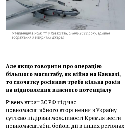
Інтервенція військ РФ у Казахстан, січень 2022 року, архівне
зображення з відкритих джерел
Але якщо говорити про операцію
більшого масштабу, як війна на Кавказі,
то спочатку росіянам треба кілька років
на відновлення власного потенціалу
Рівень втрат ЗС РФ під час
повномасштабного вторгнення в Україну
суттєво підірвав можливості Кремля вести
повномасштабні бойові дії в інших регіонах