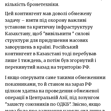
кількість бронетехніки.
Цей контингент мав доволі обмежену
задачу – взяти під охорону важливі
установи та критичну інфраструктуру
Казахстану, щоб "вивільнити " силові
структури для придушення масових
заворушень в країні. Російський
контингент в Казахстані тоді перебував
лише 1 тиждень, а потім був згорнутий і
перекинутий назад на територію РФ.
І якщо оперувати саме такими обмеженими
показниками, то й станом на зараз РФ
цілком здатна на проведення обмеженої
операції в Центральній Азії, під лозунгом
"захисту союзників по ОДКБ". Звісно, якщо
мова буде про залучення наряду сил лише в