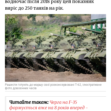
водночас після 2018 року цей показник
виріс до 250 танків на рік.
Рашисти готують до маршу свої розконсервовані Т-62, ілюстративне
фото довоєнних часів
Читайте також:
Черга на F-35
формується вже на 8 років вперед -