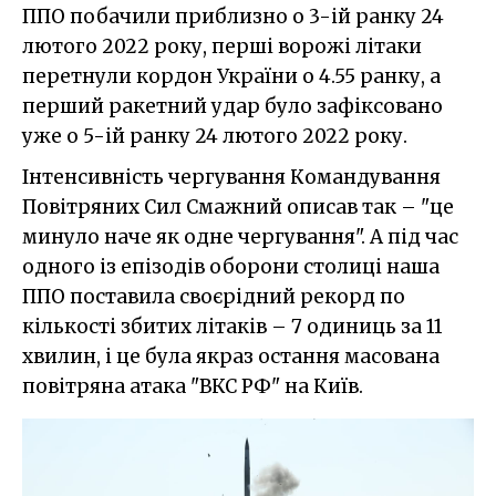
ППО побачили приблизно о 3-ій ранку 24
лютого 2022 року, перші ворожі літаки
перетнули кордон України о 4.55 ранку, а
перший ракетний удар було зафіксовано
уже о 5-ій ранку 24 лютого 2022 року.
Інтенсивність чергування Командування
Повітряних Сил Смажний описав так – "це
минуло наче як одне чергування". А під час
одного із епізодів оборони столиці наша
ППО поставила своєрідний рекорд по
кількості збитих літаків – 7 одиниць за 11
хвилин, і це була якраз остання масована
повітряна атака "ВКС РФ" на Київ.