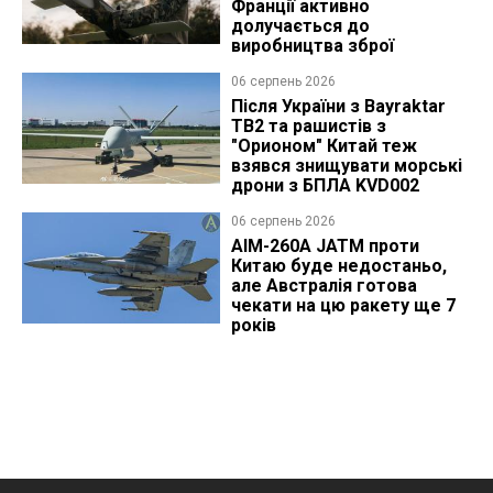
Франції активно
долучається до
виробництва зброї
06 серпень 2026
Після України з Bayraktar
TB2 та рашистів з
"Орионом" Китай теж
взявся знищувати морські
дрони з БПЛА KVD002
06 серпень 2026
AIM-260A JATM проти
Китаю буде недостаньо,
але Австралія готова
чекати на цю ракету ще 7
років