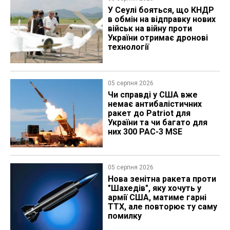
У Сеулі бояться, що КНДР
в обмін на відправку нових
військ на війну проти
України отримає дронові
технології
05 серпня 2026
Чи справді у США вже
немає антибалістичних
ракет до Patriot для
України та чи багато для
них 300 PAC-3 MSE
05 серпня 2026
Нова зенітна ракета проти
"Шахедів", яку хочуть у
армії США, матиме гарні
ТТХ, але повторює ту саму
помилку