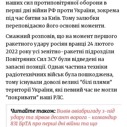
наших сил протиповітряної оборони в
перші дні війни РФ проти України, зокрема
під час битви за Київ. Тому залюбки
переповідаємо його основні моменти.
Смажний розповів, що на момент першого
ракетного удару росіян вранці 24 лютого
2022 року усі зенітно-ракетні підрозділи
Повітряних Сил ЗСУ були відведені на
запасні позиції. Однак частина техніки
радіотехнічних військ була пошкоджена,
тому існували доволі великі "білі плями"
території України, які певний час не могли
"покривати" наші РЛС.
Читайте також:
Вивів авіабригаду з-під
удару та зірвав десант ворога - командир
831 БрТА про перші дні війни та що