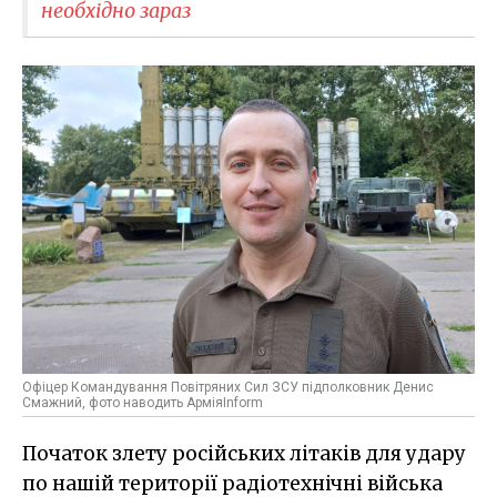
необхідно зараз
Офіцер Командування Повітряних Сил ЗСУ підполковник Денис
Смажний, фото наводить АрміяInform
Початок злету російських літаків для удару
по нашій території радіотехнічні війська