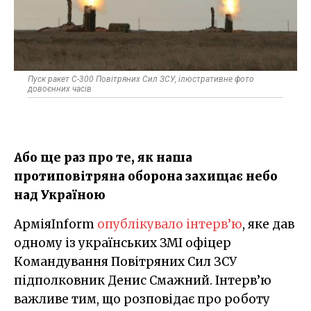
Пуск ракет С-300 Повітряних Сил ЗСУ, ілюстративне фото
довоєнних часів
Або ще раз про те, як наша
протиповітряна оборона захищає небо
над Україною
АрміяInform
опублікувало інтерв’ю
, яке дав
одному із українських ЗМІ офіцер
Командування Повітряних Сил ЗСУ
підполковник Денис Смажний. Інтерв’ю
важливе тим, що розповідає про роботу